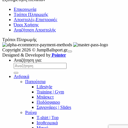
Επικοινωνία
Τρόποι Πληρωμής
Αποστολές-Επιστροφές
Όροι Χρήσης
Αναζήτηση Αποστολής
Τρόποι Πληρωμής
Copyright 2026 © JumpBallsport.gr
Designed & Developed by
Pointer
Αναζήτηση για:
Ανδρικά
Παπούτσια
Lifestyle
Training | Gym
Μπάσκετ
Ποδόσφαιρο
Σαγιονάρες | Slides
Ρούχα
T-shirt | Top
Ισοθερμικά
Μαγιό