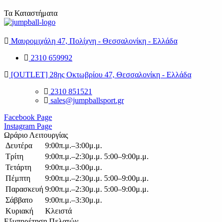
Τα Καταστήματα
Μαυρομιχάλη 47, Πολίχνη - Θεσσαλονίκη - Ελλάδα
2310 659992
[OUTLET] 28ης Οκτωβρίου 47, Θεσσαλονίκη - Ελλάδα
2310 851521
sales@jumpballsport.gr
Facebook Page
Instagram Page
Ωράριο Λειτουργίας
Δευτέρα
9:00π.μ.–3:00μ.μ.
Τρίτη
9:00π.μ.–2:30μ.μ. 5:00–9:00μ.μ.
Τετάρτη
9:00π.μ.–3:00μ.μ.
Πέμπτη
9:00π.μ.–2:30μ.μ. 5:00–9:00μ.μ.
Παρασκευή
9:00π.μ.–2:30μ.μ. 5:00–9:00μ.μ.
Σάββατο
9:00π.μ.–3:30μ.μ.
Κυριακή
Κλειστά
Εξυπηρέτηση Πελατών