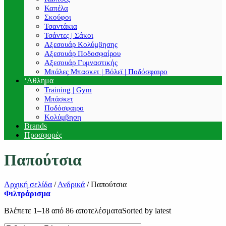
Καπέλα
Σκούφοι
Τσαντάκια
Τσάντες | Σάκοι
Αξεσουάρ Κολύμβησης
Αξεσουάρ Ποδοσφαίρου
Αξεσουάρ Γυμναστικής
Μπάλες Μπασκετ | Βόλεϊ | Ποδόσφαιρο
‘Αθλημα
Training | Gym
Μπάσκετ
Ποδόσφαιρο
Κολύμβηση
Brands
Προσφορές
Παπούτσια
Αρχική σελίδα
/
Ανδρικά
/
Παπούτσια
Φιλτράρισμα
Βλέπετε 1–18 από 86 αποτελέσματα
Sorted by latest