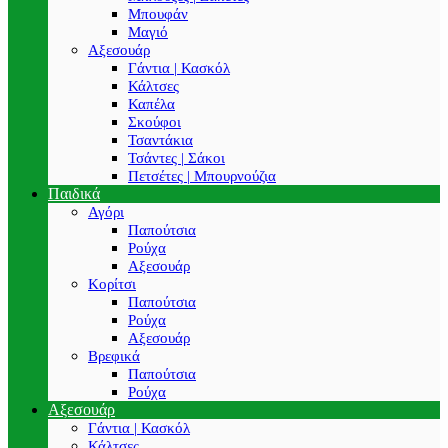
Μπουφάν
Μαγιό
Αξεσουάρ
Γάντια | Κασκόλ
Κάλτσες
Καπέλα
Σκούφοι
Τσαντάκια
Τσάντες | Σάκοι
Πετσέτες | Μπουρνούζια
Παιδικά
Αγόρι
Παπούτσια
Ρούχα
Αξεσουάρ
Κορίτσι
Παπούτσια
Ρούχα
Αξεσουάρ
Βρεφικά
Παπούτσια
Ρούχα
Αξεσουάρ
Γάντια | Κασκόλ
Κάλτσες