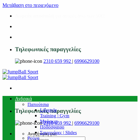
Μετάβαση στο περιεχόμενο
Δωρεάν αποστολή
για αγορές άνω των 50€!
Τηλεφωνικές παραγγελίες
2310 659 992
|
6996629100
Ανδρικά
Παπούτσια
Lifestyle
Τηλεφωνικές παραγγελίες
Training | Gym
Μπάσκετ
2310 659 992
|
6996629100
Ποδόσφαιρο
Σαγιονάρες | Slides
Αναζήτηση για:
Ρούχα