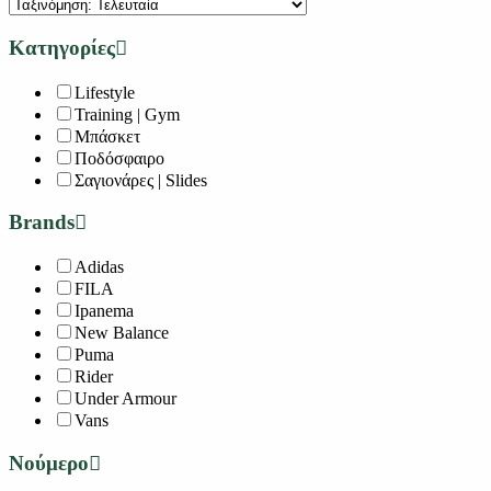
Κατηγορίες
Lifestyle
Training | Gym
Μπάσκετ
Ποδόσφαιρο
Σαγιονάρες | Slides
Brands
Adidas
FILA
Ipanema
New Balance
Puma
Rider
Under Armour
Vans
Νούμερο