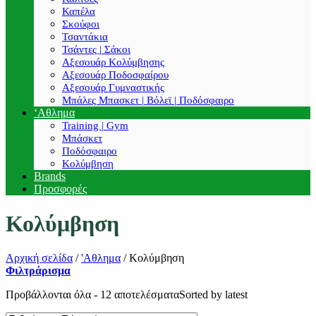
Καπέλα
Σκούφοι
Τσαντάκια
Τσάντες | Σάκοι
Αξεσουάρ Κολύμβησης
Αξεσουάρ Ποδοσφαίρου
Αξεσουάρ Γυμναστικής
Μπάλες Μπασκετ | Βόλεϊ | Ποδόσφαιρο
‘Αθλημα
Training | Gym
Μπάσκετ
Ποδόσφαιρο
Κολύμβηση
Brands
Προσφορές
Κολύμβηση
Αρχική σελίδα
/
'Αθλημα
/
Κολύμβηση
Φιλτράρισμα
Προβάλλονται όλα - 12 αποτελέσματα
Sorted by latest