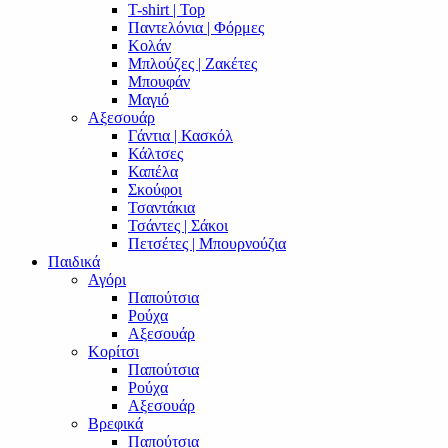
T-shirt | Top
Παντελόνια | Φόρμες
Κολάν
Μπλούζες | Ζακέτες
Μπουφάν
Μαγιό
Αξεσουάρ
Γάντια | Κασκόλ
Κάλτσες
Καπέλα
Σκούφοι
Τσαντάκια
Τσάντες | Σάκοι
Πετσέτες | Μπουρνούζια
Παιδικά
Αγόρι
Παπούτσια
Ρούχα
Αξεσουάρ
Κορίτσι
Παπούτσια
Ρούχα
Αξεσουάρ
Βρεφικά
Παπούτσια