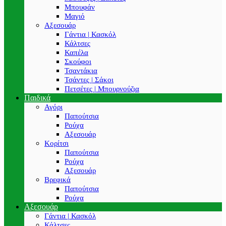
Μπουφάν
Μαγιό
Αξεσουάρ
Γάντια | Κασκόλ
Κάλτσες
Καπέλα
Σκούφοι
Τσαντάκια
Τσάντες | Σάκοι
Πετσέτες | Μπουρνούζια
Παιδικά
Αγόρι
Παπούτσια
Ρούχα
Αξεσουάρ
Κορίτσι
Παπούτσια
Ρούχα
Αξεσουάρ
Βρεφικά
Παπούτσια
Ρούχα
Αξεσουάρ
Γάντια | Κασκόλ
Κάλτσες