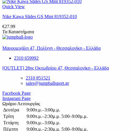
Quick View
Nike Kawa Slides GS Mint 819352-010
€
27.99
Τα Καταστήματα
Μαυρομιχάλη 47, Πολίχνη - Θεσσαλονίκη - Ελλάδα
2310 659992
[OUTLET] 28ης Οκτωβρίου 47, Θεσσαλονίκη - Ελλάδα
2310 851521
sales@jumpballsport.gr
Facebook Page
Instagram Page
Ωράριο Λειτουργίας
Δευτέρα
9:00π.μ.–3:00μ.μ.
Τρίτη
9:00π.μ.–2:30μ.μ. 5:00–9:00μ.μ.
Τετάρτη
9:00π.μ.–3:00μ.μ.
Πέμπτη
9:00π.μ.–2:30μ.μ. 5:00–9:00μ.μ.