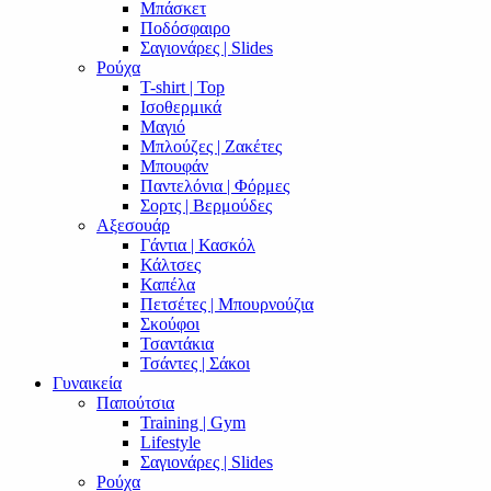
Μπάσκετ
Ποδόσφαιρο
Σαγιονάρες | Slides
Ρούχα
T-shirt | Top
Ισοθερμικά
Μαγιό
Μπλούζες | Ζακέτες
Μπουφάν
Παντελόνια | Φόρμες
Σορτς | Βερμούδες
Αξεσουάρ
Γάντια | Κασκόλ
Κάλτσες
Καπέλα
Πετσέτες | Μπουρνούζια
Σκούφοι
Τσαντάκια
Τσάντες | Σάκοι
Γυναικεία
Παπούτσια
Training | Gym
Lifestyle
Σαγιονάρες | Slides
Ρούχα