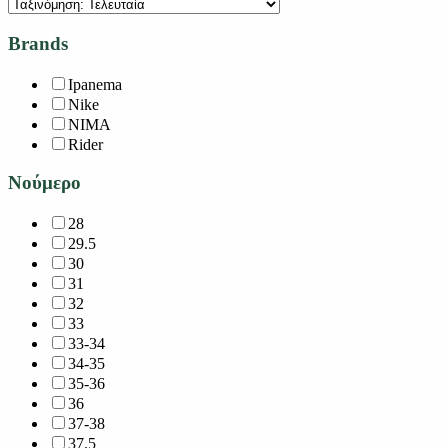
Brands
Ipanema
Nike
NIMA
Rider
Νούμερο
28
29.5
30
31
32
33
33-34
34-35
35-36
36
37-38
37.5