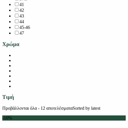
41
42
43
44
45-46
47
Χρώμα
Τιμή
Προβάλλονται όλα - 12 αποτελέσματα
Sorted by latest
-10%