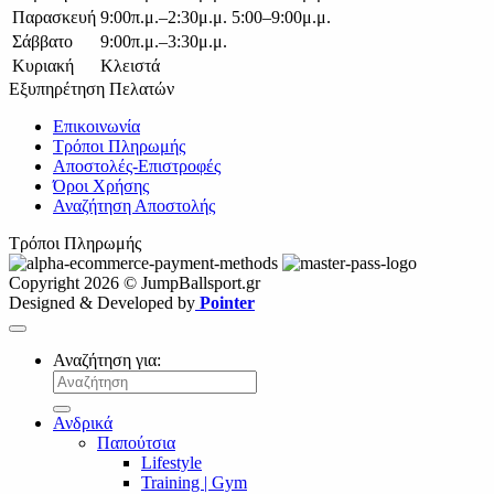
Παρασκευή
9:00π.μ.–2:30μ.μ. 5:00–9:00μ.μ.
Σάββατο
9:00π.μ.–3:30μ.μ.
Κυριακή
Κλειστά
Εξυπηρέτηση Πελατών
Επικοινωνία
Τρόποι Πληρωμής
Αποστολές-Επιστροφές
Όροι Χρήσης
Αναζήτηση Αποστολής
Τρόποι Πληρωμής
Copyright 2026 © JumpBallsport.gr
Designed & Developed by
Pointer
Αναζήτηση για:
Ανδρικά
Παπούτσια
Lifestyle
Training | Gym