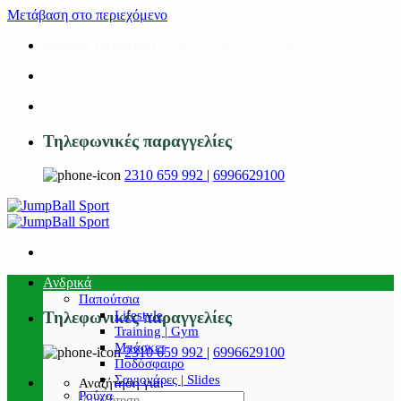
Μετάβαση στο περιεχόμενο
Δωρεάν αποστολή
για αγορές άνω των 50€!
Τηλεφωνικές παραγγελίες
2310 659 992
|
6996629100
Ανδρικά
Παπούτσια
Lifestyle
Τηλεφωνικές παραγγελίες
Training | Gym
Μπάσκετ
2310 659 992
|
6996629100
Ποδόσφαιρο
Σαγιονάρες | Slides
Αναζήτηση για:
Ρούχα