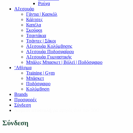
Ρούχα
Αξεσουάρ
Γάντια | Κασκόλ
Κάλτσες
Καπέλα
Σκούφοι
Τσαντάκια
Τσάντες | Σάκοι
Αξεσουάρ Κολύμβησης
Αξεσουάρ Ποδοσφαίρου
Αξεσουάρ Γυμναστικής
Μπάλες Μπασκετ | Βόλεϊ | Ποδόσφαιρο
‘Αθλημα
Training | Gym
Μπάσκετ
Ποδόσφαιρο
Κολύμβηση
Brands
Προσφορές
Σύνδεση
Δωρεάν αποστολή
για αγορές άνω των 50€!
Σύνδεση