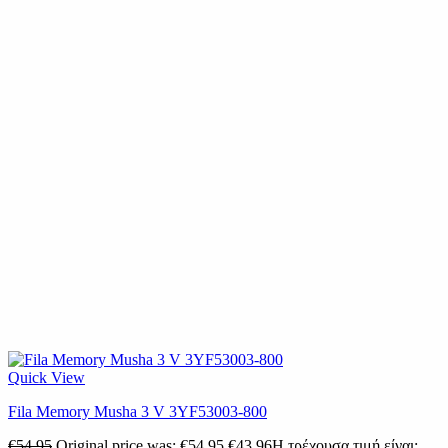
Quick View
Fila Memory Musha 3 V 3YF53003-800
€
54.95
Original price was: €54.95.
€
43.96
Η τρέχουσα τιμή είναι: