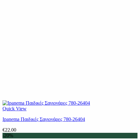
Quick View
Ipanema Παιδικές Σαγιονάρες 780-26404
€
22.00
-20%