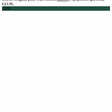
€43.96.
-20%