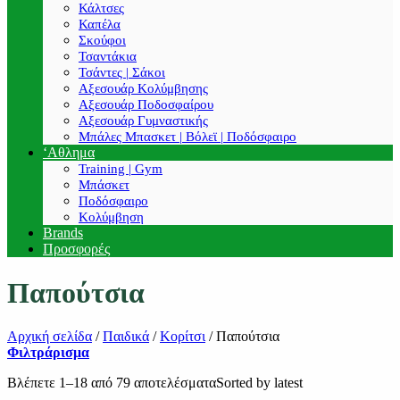
Κάλτσες
Καπέλα
Σκούφοι
Τσαντάκια
Τσάντες | Σάκοι
Αξεσουάρ Κολύμβησης
Αξεσουάρ Ποδοσφαίρου
Αξεσουάρ Γυμναστικής
Μπάλες Μπασκετ | Βόλεϊ | Ποδόσφαιρο
‘Αθλημα
Training | Gym
Μπάσκετ
Ποδόσφαιρο
Κολύμβηση
Brands
Προσφορές
Παπούτσια
Αρχική σελίδα
/
Παιδικά
/
Κορίτσι
/
Παπούτσια
Φιλτράρισμα
Βλέπετε 1–18 από 79 αποτελέσματα
Sorted by latest