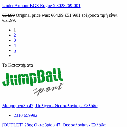
Under Armour BGS Rogue 5 3028269-001
€
64.99
Original price was: €64.99.
€
51.99
Η τρέχουσα τιμή είναι:
€51.99.
1
2
3
4
5
Τα Καταστήματα
Μαυρομιχάλη 47, Πολίχνη - Θεσσαλονίκη - Ελλάδα
2310 659992
[OUTLET] 28ης Οκτωβρίου 47, Θεσσαλονίκη - Ελλάδα