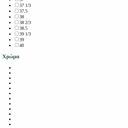
37 1/3
37.5
38
38 2/3
38.5
39 1/3
39
40
Χρώμα