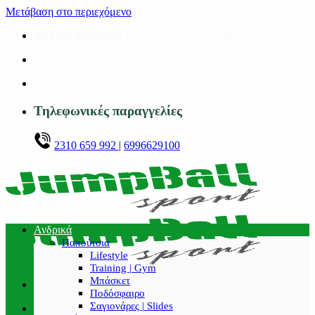
Μετάβαση στο περιεχόμενο
Δωρεάν αποστολή
για αγορές άνω των 50€!
Τηλεφωνικές παραγγελίες
2310 659 992
|
6996629100
Ανδρικά
Παπούτσια
Lifestyle
Training | Gym
Μπάσκετ
Ποδόσφαιρο
Σαγιονάρες | Slides