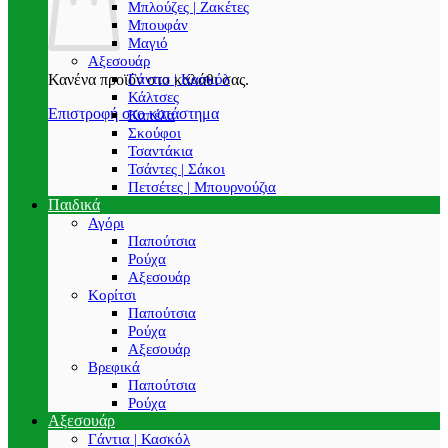
Μπλούζες | Ζακέτες
Μπουφάν
Μαγιό
Αξεσουάρ
Γάντια | Κασκόλ
Κανένα προϊόν στο καλάθι σας.
Κάλτσες
Επιστροφή στο κατάστημα
Καπέλα
Σκούφοι
Τσαντάκια
Τσάντες | Σάκοι
Πετσέτες | Μπουρνούζια
Παιδικά
Αγόρι
Παπούτσια
Ρούχα
Αξεσουάρ
Κορίτσι
Παπούτσια
Ρούχα
Αξεσουάρ
Βρεφικά
Παπούτσια
Ρούχα
Αξεσουάρ
Γάντια | Κασκόλ