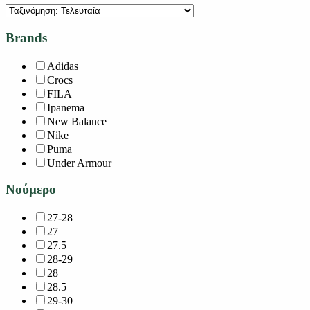
Brands
Adidas
Crocs
FILA
Ipanema
New Balance
Nike
Puma
Under Armour
Νούμερο
27-28
27
27.5
28-29
28
28.5
29-30