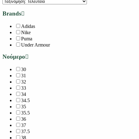
Brands
Adidas
Nike
Puma
Under Armour
Νούμερο
30
31
32
33
34
34.5
35
35.5
36
37
37.5
38