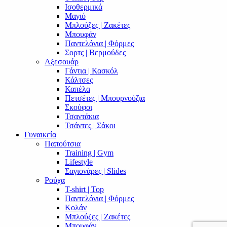
Ισοθερμικά
Μαγιό
Μπλούζες | Ζακέτες
Μπουφάν
Παντελόνια | Φόρμες
Σορτς | Βερμούδες
Αξεσουάρ
Γάντια | Κασκόλ
Κάλτσες
Καπέλα
Πετσέτες | Μπουρνούζια
Σκούφοι
Τσαντάκια
Τσάντες | Σάκοι
Γυναικεία
Παπούτσια
Training | Gym
Lifestyle
Σαγιονάρες | Slides
Ρούχα
T-shirt | Top
Παντελόνια | Φόρμες
Κολάν
Μπλούζες | Ζακέτες
Μπουφάν