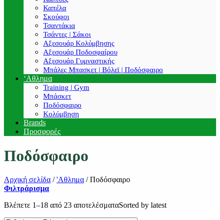
Καπέλα
Σκούφοι
Τσαντάκια
Τσάντες | Σάκοι
Αξεσουάρ Κολύμβησης
Αξεσουάρ Ποδοσφαίρου
Αξεσουάρ Γυμναστικής
Μπάλες Μπασκετ | Βόλεϊ | Ποδόσφαιρο
‘Αθλημα
Training | Gym
Μπάσκετ
Ποδόσφαιρο
Κολύμβηση
Brands
Προσφορές
Ποδόσφαιρο
Αρχική σελίδα
/
'Αθλημα
/
Ποδόσφαιρο
Φιλτράρισμα
Βλέπετε 1–18 από 23 αποτελέσματα
Sorted by latest