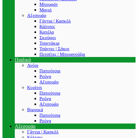
Μπουφάν
Μαγιό
Αξεσουάρ
Γάντια | Κασκόλ
Κάλτσες
Καπέλα
Σκούφοι
Τσαντάκια
Τσάντες | Σάκοι
Πετσέτες | Μπουρνούζια
Παιδικά
Αγόρι
Παπούτσια
Ρούχα
Αξεσουάρ
Κορίτσι
Παπούτσια
Ρούχα
Αξεσουάρ
Βρεφικά
Παπούτσια
Ρούχα
Αξεσουάρ
Γάντια | Κασκόλ
Κάλτσες