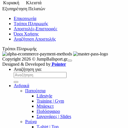
Κυριακή
Κλειστά
Εξυπηρέτηση Πελατών
Επικοινωνία
Τρόποι Πληρωμής
Αποστολές-Επιστροφές
Όροι Χρήσης
Αναζήτηση Αποστολής
Τρόποι Πληρωμής
Copyright 2026 © JumpBallsport.gr
Designed & Developed by
Pointer
Αναζήτηση για:
Ανδρικά
Παπούτσια
Lifestyle
Training | Gym
Μπάσκετ
Ποδόσφαιρο
Σαγιονάρες | Slides
Ρούχα
T-shirt | Top