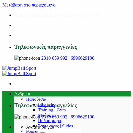
Μετάβαση στο περιεχόμενο
Δωρεάν αποστολή
για αγορές άνω των 50€!
Τηλεφωνικές παραγγελίες
2310 659 992
|
6996629100
Ανδρικά
Παπούτσια
Lifestyle
Τηλεφωνικές παραγγελίες
Training | Gym
Μπάσκετ
2310 659 992
|
6996629100
Ποδόσφαιρο
Σαγιονάρες | Slides
Αναζήτηση για:
Ρούχα