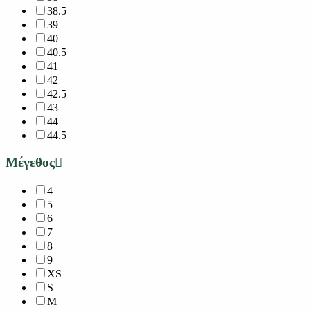
38.5
39
40
40.5
41
42
42.5
43
44
44.5
Μέγεθος
4
5
6
7
8
9
XS
S
M