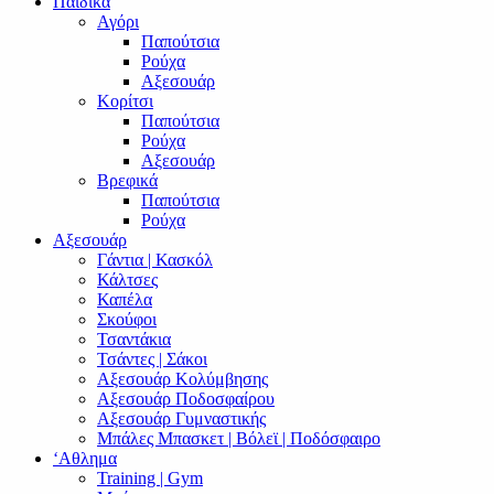
Παιδικά
Αγόρι
Παπούτσια
Ρούχα
Αξεσουάρ
Κορίτσι
Παπούτσια
Ρούχα
Αξεσουάρ
Βρεφικά
Παπούτσια
Ρούχα
Αξεσουάρ
Γάντια | Κασκόλ
Κάλτσες
Καπέλα
Σκούφοι
Τσαντάκια
Τσάντες | Σάκοι
Αξεσουάρ Κολύμβησης
Αξεσουάρ Ποδοσφαίρου
Αξεσουάρ Γυμναστικής
Μπάλες Μπασκετ | Βόλεϊ | Ποδόσφαιρο
‘Αθλημα
Training | Gym