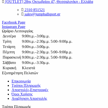
[OUTLET] 28ης Οκτωβρίου 47, Θεσσαλονίκη - Ελλάδα
2310 851521
sales@jumpballsport.gr
Facebook Page
Instagram Page
Ωράριο Λειτουργίας
Δευτέρα
9:00π.μ.–3:00μ.μ.
Τρίτη
9:00π.μ.–2:30μ.μ. 5:00–9:00μ.μ.
Τετάρτη
9:00π.μ.–3:00μ.μ.
Πέμπτη
9:00π.μ.–2:30μ.μ. 5:00–9:00μ.μ.
Παρασκευή
9:00π.μ.–2:30μ.μ. 5:00–9:00μ.μ.
Σάββατο
9:00π.μ.–3:30μ.μ.
Κυριακή
Κλειστά
Εξυπηρέτηση Πελατών
Επικοινωνία
Τρόποι Πληρωμής
Αποστολές-Επιστροφές
Όροι Χρήσης
Αναζήτηση Αποστολής
Τρόποι Πληρωμής