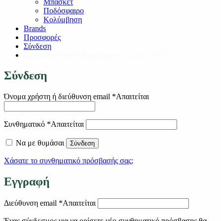
Μπάσκετ
Ποδόσφαιρο
Κολύμβηση
Brands
Προσφορές
Σύνδεση
Δωρεάν αποστολή
για αγορές άνω των 50€!
Σύνδεση
Όνομα χρήστη ή διεύθυνση email
*
Απαιτείται
Συνθηματικό
*
Απαιτείται
Να με θυμάσαι
Σύνδεση
Χάσατε το συνθηματικό πρόσβασής σας;
Εγγραφή
Διεύθυνση email
*
Απαιτείται
Ένας σύνδεσμος για να ορίσετε νέο συνθηματικό πρόσβασης θα