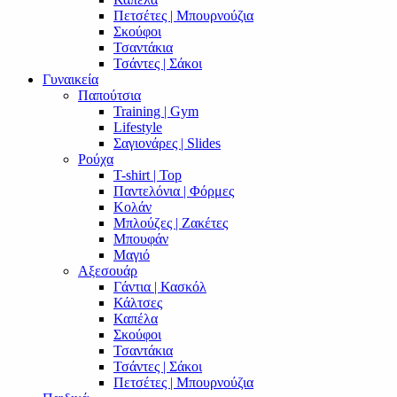
Πετσέτες | Μπουρνούζια
Σκούφοι
Τσαντάκια
Τσάντες | Σάκοι
Γυναικεία
Παπούτσια
Training | Gym
Lifestyle
Σαγιονάρες | Slides
Ρούχα
T-shirt | Top
Παντελόνια | Φόρμες
Κολάν
Μπλούζες | Ζακέτες
Μπουφάν
Μαγιό
Αξεσουάρ
Γάντια | Κασκόλ
Κάλτσες
Καπέλα
Σκούφοι
Τσαντάκια
Τσάντες | Σάκοι
Πετσέτες | Μπουρνούζια