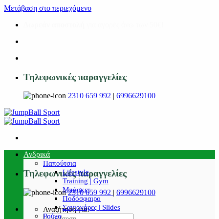
Μετάβαση στο περιεχόμενο
Δωρεάν αποστολή
για αγορές άνω των 50€!
Τηλεφωνικές παραγγελίες
2310 659 992
|
6996629100
Ανδρικά
Παπούτσια
Lifestyle
Τηλεφωνικές παραγγελίες
Training | Gym
Μπάσκετ
2310 659 992
|
6996629100
Ποδόσφαιρο
Σαγιονάρες | Slides
Αναζήτηση για:
Ρούχα