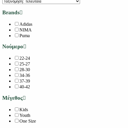
Brands
Adidas
NIMA
Puma
Νούμερο
22-24
25-27
28-30
34-36
37-39
40-42
Μέγεθος
Kids
Youth
One Size