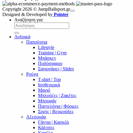
Copyright 2026 © JumpBallsport.gr
Designed & Developed by
Pointer
Αναζήτηση για:
Ανδρικά
Παπούτσια
Lifestyle
Training | Gym
Μπάσκετ
Ποδόσφαιρο
Σαγιονάρες | Slides
Ρούχα
T-shirt | Top
Ισοθερμικά
Μαγιό
Μπλούζες | Ζακέτες
Μπουφάν
Παντελόνια | Φόρμες
Σορτς | Βερμούδες
Αξεσουάρ
Γάντια | Κασκόλ
Κάλτσες
Καπέλα