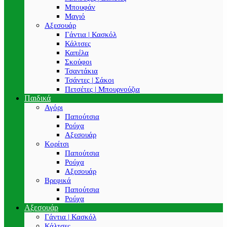
Μπουφάν
Μαγιό
Αξεσουάρ
Γάντια | Κασκόλ
Κάλτσες
Καπέλα
Σκούφοι
Τσαντάκια
Τσάντες | Σάκοι
Πετσέτες | Μπουρνούζια
Παιδικά
Αγόρι
Παπούτσια
Ρούχα
Αξεσουάρ
Κορίτσι
Παπούτσια
Ρούχα
Αξεσουάρ
Βρεφικά
Παπούτσια
Ρούχα
Αξεσουάρ
Γάντια | Κασκόλ
Κάλτσες