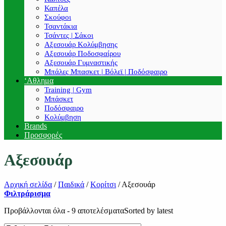
Καπέλα
Σκούφοι
Τσαντάκια
Τσάντες | Σάκοι
Αξεσουάρ Κολύμβησης
Αξεσουάρ Ποδοσφαίρου
Αξεσουάρ Γυμναστικής
Μπάλες Μπασκετ | Βόλεϊ | Ποδόσφαιρο
‘Αθλημα
Training | Gym
Μπάσκετ
Ποδόσφαιρο
Κολύμβηση
Brands
Προσφορές
Αξεσουάρ
Αρχική σελίδα
/
Παιδικά
/
Κορίτσι
/
Αξεσουάρ
Φιλτράρισμα
Προβάλλονται όλα - 9 αποτελέσματα
Sorted by latest