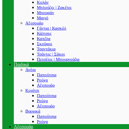
Κολάν
Μπλούζες | Ζακέτες
Μπουφάν
Μαγιό
Αξεσουάρ
Γάντια | Κασκόλ
Κάλτσες
Καπέλα
Σκούφοι
Τσαντάκια
Τσάντες | Σάκοι
Πετσέτες | Μπουρνούζια
Παιδικά
Αγόρι
Παπούτσια
Ρούχα
Αξεσουάρ
Κορίτσι
Παπούτσια
Ρούχα
Αξεσουάρ
Βρεφικά
Παπούτσια
Ρούχα
Αξεσουάρ