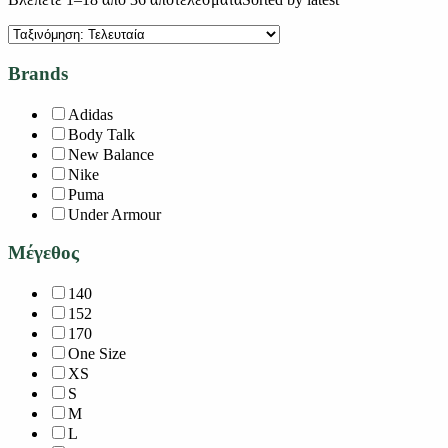
Brands
Adidas
Body Talk
New Balance
Nike
Puma
Under Armour
Μέγεθος
140
152
170
One Size
XS
S
M
L