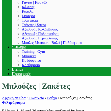
Γάντια | Κασκόλ
Κάλτσες
Καπέλα
Σκούφοι
Τσαντάκια
Τσάντες | Σάκοι
Αξεσουάρ Κολύμβησης
Αξεσουάρ Ποδοσφαίρου
Αξεσουάρ Γυμναστικής
Μπάλες Μπασκετ | Βόλεϊ | Ποδόσφαιρο
‘Αθλημα
Training | Gym
Μπάσκετ
Ποδόσφαιρο
Κολύμβηση
Brands
Προσφορές
Μπλούζες | Ζακέτες
Αρχική σελίδα
/
Γυναικεία
/
Ρούχα
/
Μπλούζες | Ζακέτες
Φιλτράρισμα
Βλέπετε 1–18 από 36 αποτελέσματα
Sorted by latest