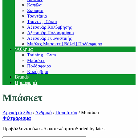
Καπέλα
Σκούφοι
Τσαντάκια
Τσάντες | Σάκοι
Αξεσουάρ Κολύμβησης
Αξεσουάρ Ποδοσφαίρου
Αξεσουάρ Γυμναστικής
Μπάλες Μπασκετ | Βόλεϊ | Ποδόσφαιρο
‘Αθλημα
Training | Gym
Μπάσκετ
Ποδόσφαιρο
Κολύμβηση
Brands
Προσφορές
Μπάσκετ
Αρχική σελίδα
/
Ανδρικά
/
Παπούτσια
/
Μπάσκετ
Φιλτράρισμα
Προβάλλονται όλα - 5 αποτελέσματα
Sorted by latest