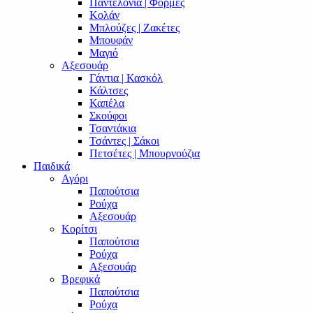
Παντελόνια | Φόρμες
Κολάν
Μπλούζες | Ζακέτες
Μπουφάν
Μαγιό
Αξεσουάρ
Γάντια | Κασκόλ
Κάλτσες
Καπέλα
Σκούφοι
Τσαντάκια
Τσάντες | Σάκοι
Πετσέτες | Μπουρνούζια
Παιδικά
Αγόρι
Παπούτσια
Ρούχα
Αξεσουάρ
Κορίτσι
Παπούτσια
Ρούχα
Αξεσουάρ
Βρεφικά
Παπούτσια
Ρούχα