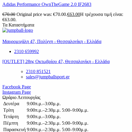
Adidas Performance OwnTheGame 2.0 IF2683
€
70.00
Original price was: €70.00.
€
63.00
Η τρέχουσα τιμή είναι:
€63.00.
Τα Καταστήματα
Μαυρομιχάλη 47, Πολίχνη - Θεσσαλονίκη - Ελλάδα
2310 659992
[OUTLET] 28ης Οκτωβρίου 47, Θεσσαλονίκη - Ελλάδα
2310 851521
sales@jumpballsport.gr
Facebook Page
Instagram Page
Ωράριο Λειτουργίας
Δευτέρα
9:00π.μ.–3:00μ.μ.
Τρίτη
9:00π.μ.–2:30μ.μ. 5:00–9:00μ.μ.
Τετάρτη
9:00π.μ.–3:00μ.μ.
Πέμπτη
9:00π.μ.–2:30μ.μ. 5:00–9:00μ.μ.
Παρασκευή
9:00π.μ.–2:30μ.μ. 5:00–9:00μ.μ.