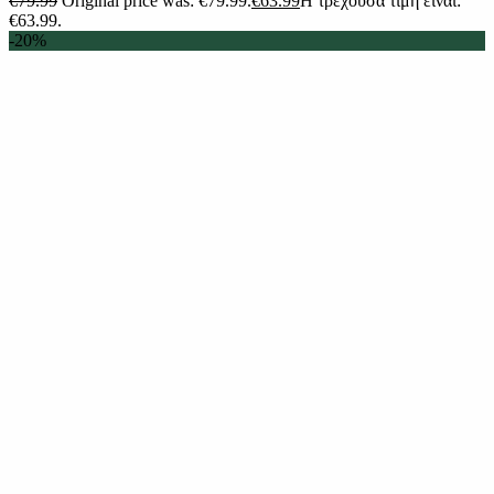
€
79.99
Original price was: €79.99.
€
63.99
Η τρέχουσα τιμή είναι:
€63.99.
-20%