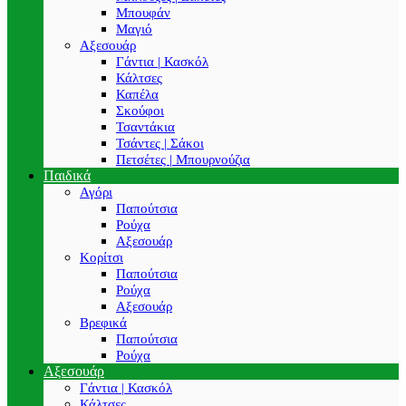
Μπουφάν
Μαγιό
Αξεσουάρ
Γάντια | Κασκόλ
Κάλτσες
Καπέλα
Σκούφοι
Τσαντάκια
Τσάντες | Σάκοι
Πετσέτες | Μπουρνούζια
Παιδικά
Αγόρι
Παπούτσια
Ρούχα
Αξεσουάρ
Κορίτσι
Παπούτσια
Ρούχα
Αξεσουάρ
Βρεφικά
Παπούτσια
Ρούχα
Αξεσουάρ
Γάντια | Κασκόλ
Κάλτσες