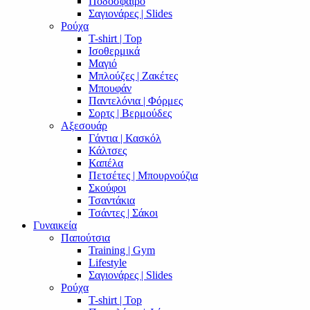
Ποδόσφαιρο
Σαγιονάρες | Slides
Ρούχα
T-shirt | Top
Ισοθερμικά
Μαγιό
Μπλούζες | Ζακέτες
Μπουφάν
Παντελόνια | Φόρμες
Σορτς | Βερμούδες
Αξεσουάρ
Γάντια | Κασκόλ
Κάλτσες
Καπέλα
Πετσέτες | Μπουρνούζια
Σκούφοι
Τσαντάκια
Τσάντες | Σάκοι
Γυναικεία
Παπούτσια
Training | Gym
Lifestyle
Σαγιονάρες | Slides
Ρούχα
T-shirt | Top