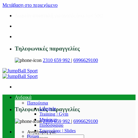
Μετάβαση στο περιεχόμενο
Δωρεάν αποστολή
για αγορές άνω των 50€!
Τηλεφωνικές παραγγελίες
2310 659 992
|
6996629100
Ανδρικά
Παπούτσια
Lifestyle
Τηλεφωνικές παραγγελίες
Training | Gym
Μπάσκετ
2310 659 992
|
6996629100
Ποδόσφαιρο
Σαγιονάρες | Slides
Αναζήτηση για:
Ρούχα