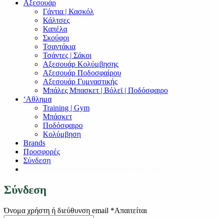
Αξεσουάρ
Γάντια | Κασκόλ
Κάλτσες
Καπέλα
Σκούφοι
Τσαντάκια
Τσάντες | Σάκοι
Αξεσουάρ Κολύμβησης
Αξεσουάρ Ποδοσφαίρου
Αξεσουάρ Γυμναστικής
Μπάλες Μπασκετ | Βόλεϊ | Ποδόσφαιρο
‘Αθλημα
Training | Gym
Μπάσκετ
Ποδόσφαιρο
Κολύμβηση
Brands
Προσφορές
Σύνδεση
Δωρεάν αποστολή
για αγορές άνω των 50€!
Σύνδεση
Όνομα χρήστη ή διεύθυνση email
*
Απαιτείται