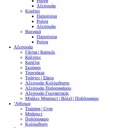
Ρούχα
Αξεσουάρ
Κορίτσι
Παπούτσια
Ρούχα
Αξεσουάρ
Βρεφικά
Παπούτσια
Ρούχα
Αξεσουάρ
Γάντια | Κασκόλ
Κάλτσες
Καπέλα
Σκούφοι
Τσαντάκια
Τσάντες | Σάκοι
Αξεσουάρ Κολύμβησης
Αξεσουάρ Ποδοσφαίρου
Αξεσουάρ Γυμναστικής
Μπάλες Μπασκετ | Βόλεϊ | Ποδόσφαιρο
‘Αθλημα
Training | Gym
Μπάσκετ
Ποδόσφαιρο
Κολύμβηση