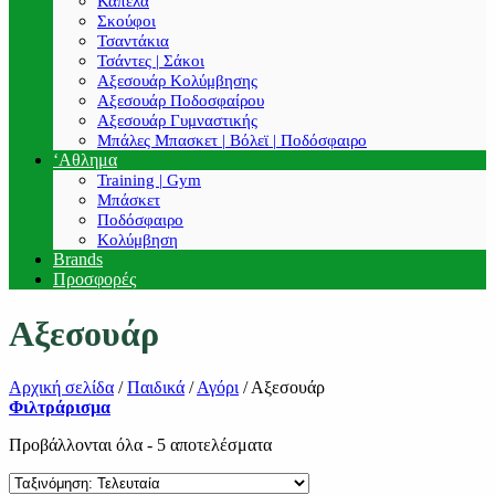
Καπέλα
Σκούφοι
Τσαντάκια
Τσάντες | Σάκοι
Αξεσουάρ Κολύμβησης
Αξεσουάρ Ποδοσφαίρου
Αξεσουάρ Γυμναστικής
Μπάλες Μπασκετ | Βόλεϊ | Ποδόσφαιρο
‘Αθλημα
Training | Gym
Μπάσκετ
Ποδόσφαιρο
Κολύμβηση
Brands
Προσφορές
Αξεσουάρ
Αρχική σελίδα
/
Παιδικά
/
Αγόρι
/
Αξεσουάρ
Φιλτράρισμα
Sorted
Προβάλλονται όλα - 5 αποτελέσματα
by
latest