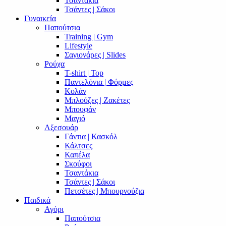
Τσαντάκια
Τσάντες | Σάκοι
Γυναικεία
Παπούτσια
Training | Gym
Lifestyle
Σαγιονάρες | Slides
Ρούχα
T-shirt | Top
Παντελόνια | Φόρμες
Κολάν
Μπλούζες | Ζακέτες
Μπουφάν
Μαγιό
Αξεσουάρ
Γάντια | Κασκόλ
Κάλτσες
Καπέλα
Σκούφοι
Τσαντάκια
Τσάντες | Σάκοι
Πετσέτες | Μπουρνούζια
Παιδικά
Αγόρι
Παπούτσια