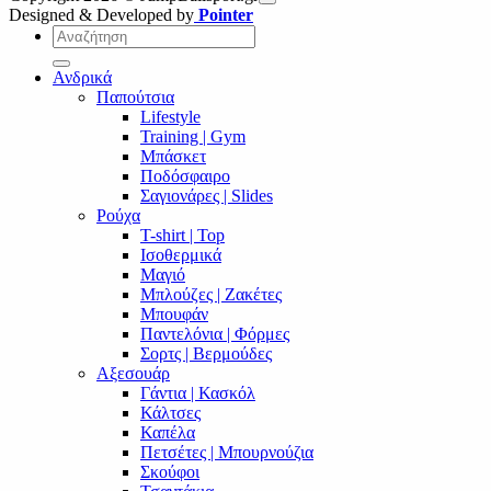
Designed & Developed by
Pointer
Αναζήτηση
για:
Ανδρικά
Παπούτσια
Lifestyle
Training | Gym
Μπάσκετ
Ποδόσφαιρο
Σαγιονάρες | Slides
Ρούχα
T-shirt | Top
Ισοθερμικά
Μαγιό
Μπλούζες | Ζακέτες
Μπουφάν
Παντελόνια | Φόρμες
Σορτς | Βερμούδες
Αξεσουάρ
Γάντια | Κασκόλ
Κάλτσες
Καπέλα
Πετσέτες | Μπουρνούζια
Σκούφοι