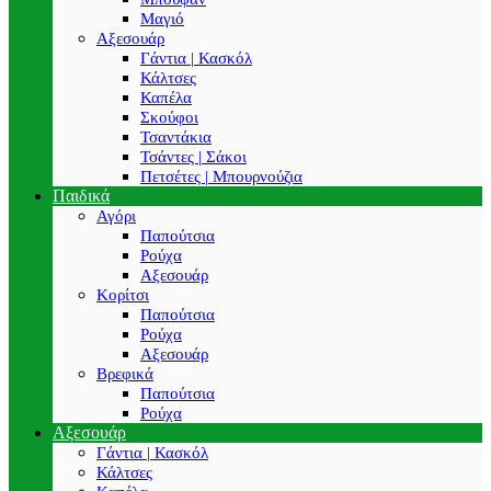
Μαγιό
Αξεσουάρ
Γάντια | Κασκόλ
Κάλτσες
Καπέλα
Σκούφοι
Τσαντάκια
Τσάντες | Σάκοι
Πετσέτες | Μπουρνούζια
Παιδικά
Αγόρι
Παπούτσια
Ρούχα
Αξεσουάρ
Κορίτσι
Παπούτσια
Ρούχα
Αξεσουάρ
Βρεφικά
Παπούτσια
Ρούχα
Αξεσουάρ
Γάντια | Κασκόλ
Κάλτσες