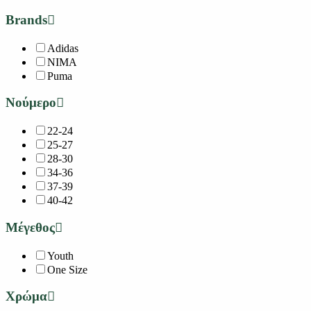
Brands
Adidas
NIMA
Puma
Νούμερο
22-24
25-27
28-30
34-36
37-39
40-42
Μέγεθος
Youth
One Size
Χρώμα