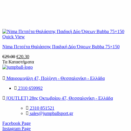
Quick View
Nima Πετσέτα Θαλάσσης Παιδική Δύο Όψεων Bubba 75×150
Original
Η
€
29.00
€
20.30
price
τρέχουσα
Τα Καταστήματα
was:
τιμή
€29.00.
είναι:
€20.30.
Μαυρομιχάλη 47, Πολίχνη - Θεσσαλονίκη - Ελλάδα
2310 659992
[OUTLET] 28ης Οκτωβρίου 47, Θεσσαλονίκη - Ελλάδα
2310 851521
sales@jumpballsport.gr
Facebook Page
Instagram Page