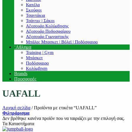
Καπέλα
Σκούφοι
Τσαντάκια
Τσάντες | Σάκοι
Αξεσουάρ Κολύμβησης
Αξεσουάρ Ποδοσφαίρου
Αξεσουάρ Γυμναστικής
Μπάλες Μπασκετ | Βόλεϊ | Ποδόσφαιρο
‘Αθλημα
Training | Gym
Μπάσκετ
Ποδόσφαιρο
Κολύμβηση
Brands
Προσφορές
UAFALL
Αρχική σελίδα
/
Προϊόντα με ετικέτα “UAFALL”
Φιλτράρισμα
Δεν βρέθηκε κανένα προϊόν που να ταιριάζει με την επιλογή σας.
Τα Καταστήματα