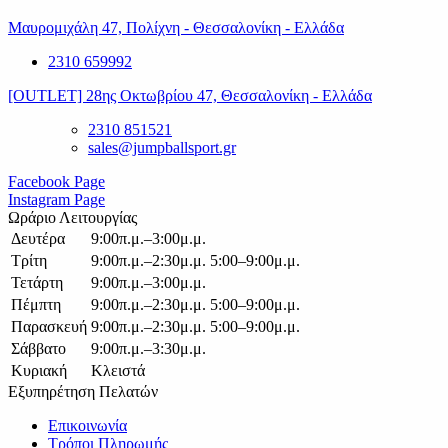
Μαυρομιχάλη 47, Πολίχνη - Θεσσαλονίκη - Ελλάδα
2310 659992
[OUTLET] 28ης Οκτωβρίου 47, Θεσσαλονίκη - Ελλάδα
2310 851521
sales@jumpballsport.gr
Facebook Page
Instagram Page
Ωράριο Λειτουργίας
Δευτέρα
9:00π.μ.–3:00μ.μ.
Τρίτη
9:00π.μ.–2:30μ.μ. 5:00–9:00μ.μ.
Τετάρτη
9:00π.μ.–3:00μ.μ.
Πέμπτη
9:00π.μ.–2:30μ.μ. 5:00–9:00μ.μ.
Παρασκευή
9:00π.μ.–2:30μ.μ. 5:00–9:00μ.μ.
Σάββατο
9:00π.μ.–3:30μ.μ.
Κυριακή
Κλειστά
Εξυπηρέτηση Πελατών
Επικοινωνία
Τρόποι Πληρωμής