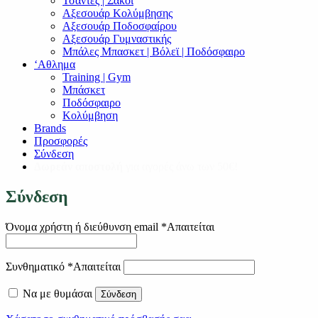
Τσάντες | Σάκοι
Αξεσουάρ Κολύμβησης
Αξεσουάρ Ποδοσφαίρου
Αξεσουάρ Γυμναστικής
Μπάλες Μπασκετ | Βόλεϊ | Ποδόσφαιρο
‘Αθλημα
Training | Gym
Μπάσκετ
Ποδόσφαιρο
Κολύμβηση
Brands
Προσφορές
Σύνδεση
Δωρεάν αποστολή
για αγορές άνω των 50€!
Σύνδεση
Όνομα χρήστη ή διεύθυνση email
*
Απαιτείται
Συνθηματικό
*
Απαιτείται
Να με θυμάσαι
Σύνδεση