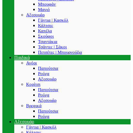
Μπουφάν
Μαγιό
Αξεσουάρ
Γάντια | Κασκόλ
Κάλτσες
Καπέλα
Σκούφοι
Τσαντάκια
Τσάντες | Σάκοι
Πετσέτες | Μπουρνούζια
Παιδικά
Αγόρι
Παπούτσια
Ρούχα
Αξεσουάρ
Κορίτσι
Παπούτσια
Ρούχα
Αξεσουάρ
Βρεφικά
Παπούτσια
Ρούχα
Αξεσουάρ
Γάντια | Κασκόλ
Κάλτσες