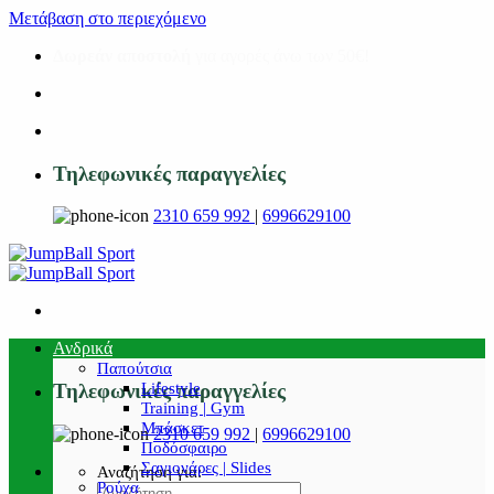
Μετάβαση στο περιεχόμενο
Δωρεάν αποστολή
για αγορές άνω των 50€!
Τηλεφωνικές παραγγελίες
2310 659 992
|
6996629100
Ανδρικά
Παπούτσια
Lifestyle
Τηλεφωνικές παραγγελίες
Training | Gym
Μπάσκετ
2310 659 992
|
6996629100
Ποδόσφαιρο
Σαγιονάρες | Slides
Αναζήτηση για:
Ρούχα