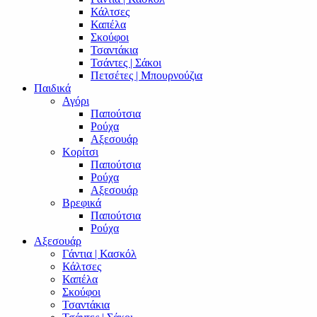
Κάλτσες
Καπέλα
Σκούφοι
Τσαντάκια
Τσάντες | Σάκοι
Πετσέτες | Μπουρνούζια
Παιδικά
Αγόρι
Παπούτσια
Ρούχα
Αξεσουάρ
Κορίτσι
Παπούτσια
Ρούχα
Αξεσουάρ
Βρεφικά
Παπούτσια
Ρούχα
Αξεσουάρ
Γάντια | Κασκόλ
Κάλτσες
Καπέλα
Σκούφοι
Τσαντάκια