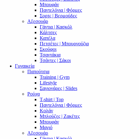
Μπουφάν
Παντελόνια | Φόρμες
Σορτς | Βερμούδες
Αξεσουάρ
Γάντια | Κασκόλ
Κάλτσες
Καπέλα
Πετσέτες | Μπουρνούζια
Σκούφοι
Τσαντάκια
Τσάντες | Σάκοι
Γυναικεία
Παπούτσια
Training | Gym
Lifestyle
Σαγιονάρες | Slides
Ρούχα
T-shirt | Top
Παντελόνια | Φόρμες
Κολάν
Μπλούζες | Ζακέτες
Μπουφάν
Μαγιό
Αξεσουάρ
Γάντια | Κασκόλ