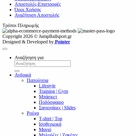
Αποστολές-Επιστροφές
Όροι Χρήσης
Αναζήτηση Αποστολής
Τρόποι Πληρωμής
Copyright 2026 © JumpBallsport.gr
Designed & Developed by
Pointer
Αναζήτηση για:
Ανδρικά
Παπούτσια
Lifestyle
Training | Gym
Μπάσκετ
Ποδόσφαιρο
Σαγιονάρες | Slides
Ρούχα
T-shirt | Top
Ισοθερμικά
Μαγιό
Μπλούζες | Ζακέτες