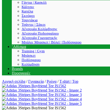
Γάντια | Κασκόλ
Κάλτσες
Καπέλα
Σκούφοι
Τσαντάκια
Τσάντες | Σάκοι
Αξεσουάρ Κολύμβησης
Αξεσουάρ Ποδοσφαίρου
Αξεσουάρ Γυμναστικής
Μπάλες Μπασκετ | Βόλεϊ | Ποδόσφαιρο
‘Αθλημα
Training | Gym
Μπάσκετ
Ποδόσφαιρο
Κολύμβηση
Brands
Προσφορές
Αρχική σελίδα
/
Γυναικεία
/
Ρούχα
/
T-shirt | Top