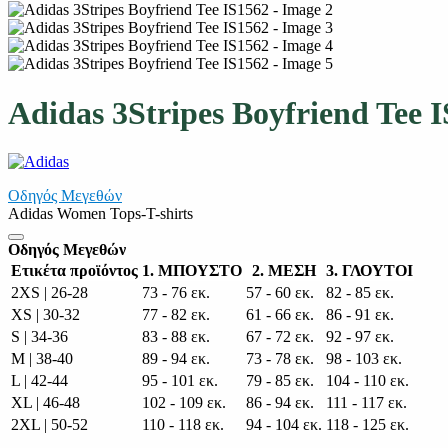
Adidas 3Stripes Boyfriend Tee 
Οδηγός Μεγεθών
Adidas Women Tops-T-shirts
Οδηγός Μεγεθών
Ετικέτα προϊόντος
1. ΜΠΟΥΣΤΟ
2. ΜΕΣΗ
3. ΓΛΟΥΤΟΙ
2XS | 26-28
73 - 76 εκ.
57 - 60 εκ.
82 - 85 εκ.
XS | 30-32
77 - 82 εκ.
61 - 66 εκ.
86 - 91 εκ.
S | 34-36
83 - 88 εκ.
67 - 72 εκ.
92 - 97 εκ.
M | 38-40
89 - 94 εκ.
73 - 78 εκ.
98 - 103 εκ.
L | 42-44
95 - 101 εκ.
79 - 85 εκ.
104 - 110 εκ.
XL | 46-48
102 - 109 εκ.
86 - 94 εκ.
111 - 117 εκ.
2XL | 50-52
110 - 118 εκ.
94 - 104 εκ.
118 - 125 εκ.