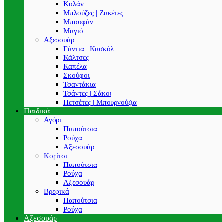
Κολάν
Μπλούζες | Ζακέτες
Μπουφάν
Μαγιό
Αξεσουάρ
Γάντια | Κασκόλ
Κάλτσες
Καπέλα
Σκούφοι
Τσαντάκια
Τσάντες | Σάκοι
Πετσέτες | Μπουρνούζια
Παιδικά
Αγόρι
Παπούτσια
Ρούχα
Αξεσουάρ
Κορίτσι
Παπούτσια
Ρούχα
Αξεσουάρ
Βρεφικά
Παπούτσια
Ρούχα
Αξεσουάρ