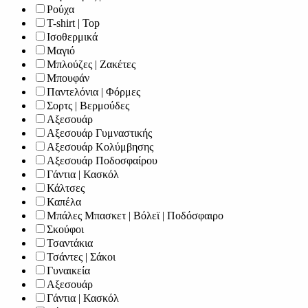
Ρούχα
T-shirt | Top
Ισοθερμικά
Μαγιό
Μπλούζες | Ζακέτες
Μπουφάν
Παντελόνια | Φόρμες
Σορτς | Βερμούδες
Αξεσουάρ
Αξεσουάρ Γυμναστικής
Αξεσουάρ Κολύμβησης
Αξεσουάρ Ποδοσφαίρου
Γάντια | Κασκόλ
Κάλτσες
Καπέλα
Μπάλες Μπασκετ | Βόλεϊ | Ποδόσφαιρο
Σκούφοι
Τσαντάκια
Τσάντες | Σάκοι
Γυναικεία
Αξεσουάρ
Γάντια | Κασκόλ