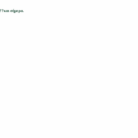
 ??και σήμερα.