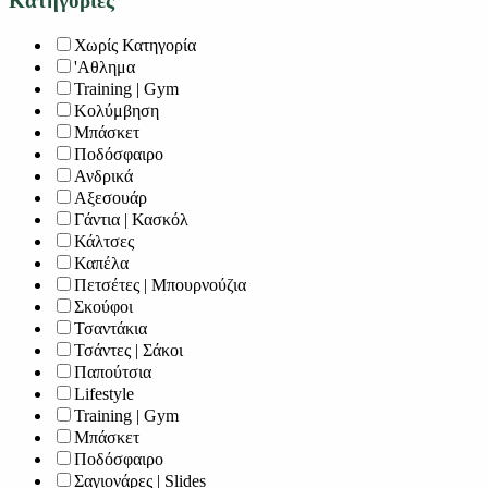
Κατηγορίες
Χωρίς Κατηγορία
'Αθλημα
Training | Gym
Κολύμβηση
Μπάσκετ
Ποδόσφαιρο
Ανδρικά
Αξεσουάρ
Γάντια | Κασκόλ
Κάλτσες
Καπέλα
Πετσέτες | Μπουρνούζια
Σκούφοι
Τσαντάκια
Τσάντες | Σάκοι
Παπούτσια
Lifestyle
Training | Gym
Μπάσκετ
Ποδόσφαιρο
Σαγιονάρες | Slides