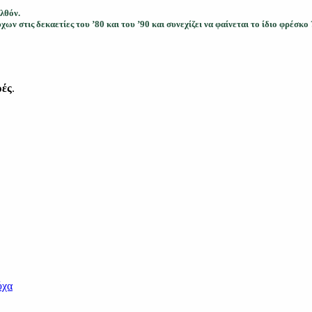
λθόν.
ων στις δεκαετίες του ’80 και του ’90 και συνεχίζει να φαίνεται το ίδιο φρέσκο
ρές
.
ύχα