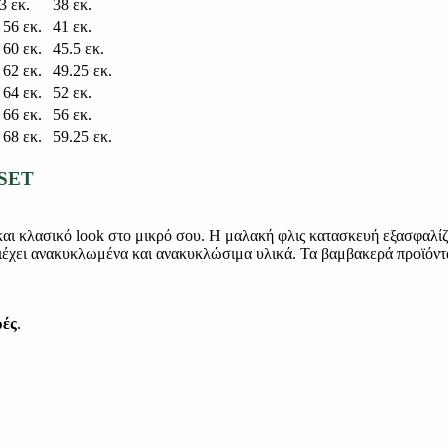
3 εκ.
38 εκ.
 56 εκ.
41 εκ.
 60 εκ.
45.5 εκ.
 62 εκ.
49.25 εκ.
 64 εκ.
52 εκ.
 66 εκ.
56 εκ.
 68 εκ.
59.25 εκ.
SET
και κλασικό look στο μικρό σου. Η μαλακή φλις κατασκευή εξασφαλίζε
ριέχει ανακυκλωμένα και ανακυκλώσιμα υλικά. Τα βαμβακερά προϊόντ
ρές
.