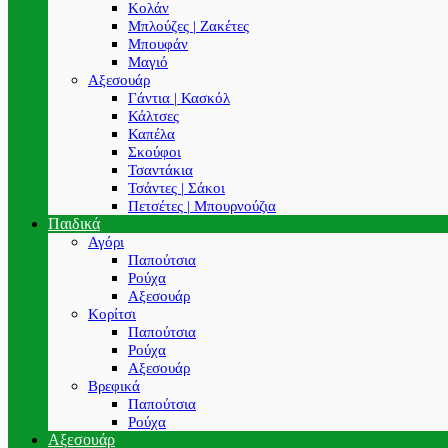
Κολάν
Μπλούζες | Ζακέτες
Μπουφάν
Μαγιό
Αξεσουάρ
Γάντια | Κασκόλ
Κάλτσες
Καπέλα
Σκούφοι
Τσαντάκια
Τσάντες | Σάκοι
Πετσέτες | Μπουρνούζια
Παιδικά
Αγόρι
Παπούτσια
Ρούχα
Αξεσουάρ
Κορίτσι
Παπούτσια
Ρούχα
Αξεσουάρ
Βρεφικά
Παπούτσια
Ρούχα
Αξεσουάρ