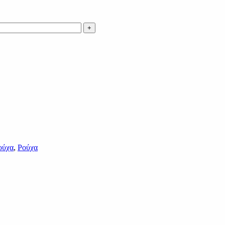
ούχα
,
Ρούχα