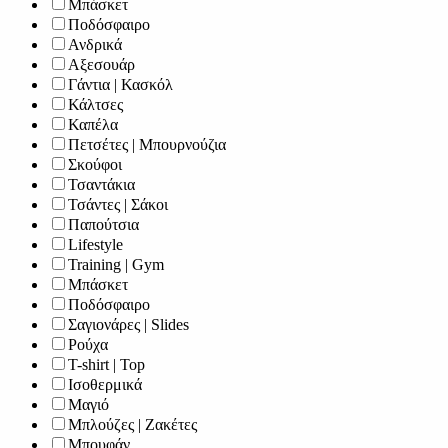
Μπάσκετ
Ποδόσφαιρο
Ανδρικά
Αξεσουάρ
Γάντια | Κασκόλ
Κάλτσες
Καπέλα
Πετσέτες | Μπουρνούζια
Σκούφοι
Τσαντάκια
Τσάντες | Σάκοι
Παπούτσια
Lifestyle
Training | Gym
Μπάσκετ
Ποδόσφαιρο
Σαγιονάρες | Slides
Ρούχα
T-shirt | Top
Ισοθερμικά
Μαγιό
Μπλούζες | Ζακέτες
Μπουφάν