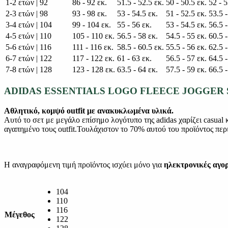
1-2 ετών | 92
86 - 92 εκ.
51.5 - 52.5 εκ.
50 - 50.5 εκ.
52 - 5
2-3 ετών | 98
93 - 98 εκ.
53 - 54.5 εκ.
51 - 52.5 εκ.
53.5 -
3-4 ετών | 104
99 - 104 εκ.
55 - 56 εκ.
53 - 54.5 εκ.
56.5 -
4-5 ετών | 110
105 - 110 εκ.
56.5 - 58 εκ.
54.5 - 55 εκ.
60.5 -
5-6 ετών | 116
111 - 116 εκ.
58.5 - 60.5 εκ.
55.5 - 56 εκ.
62.5 -
6-7 ετών | 122
117 - 122 εκ.
61 - 63 εκ.
56.5 - 57 εκ.
64.5 -
7-8 ετών | 128
123 - 128 εκ.
63.5 - 64 εκ.
57.5 - 59 εκ.
66.5 -
ADIDAS ESSENTIALS LOGO FLEECE JOGGER 
Αθλητικό, κομψό outfit με ανακυκλωμένα υλικά.
Αυτό το σετ με μεγάλο επίσημο λογότυπο της adidas χαρίζει casual 
αγαπημένο τους outfit.Τουλάχιστον το 70% αυτού του προϊόντος πε
Η αναγραφόμενη τιμή προϊόντος ισχύει μόνο για
ηλεκτρονικές αγο
104
110
116
Μέγεθος
122