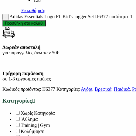
128
Εκκαθάριση
Adidas Essentials Logo FL Kid's Jogger Set IJ6377 ποσότητα
Προσθήκη στο καλάθι
Δωρεάν αποστολή
για παραγγελίες άνω των 50€
Γρήγορη παράδοση
σε 1-3 εργάσιμες ημέρες
Κωδικός προϊόντος:
IJ6377
Κατηγορίες:
Αγόρι
,
Βρεφικά
,
Παιδικά
,
Ρ
Κατηγορίες
Χωρίς Κατηγορία
'Αθλημα
Training | Gym
Κολύμβηση