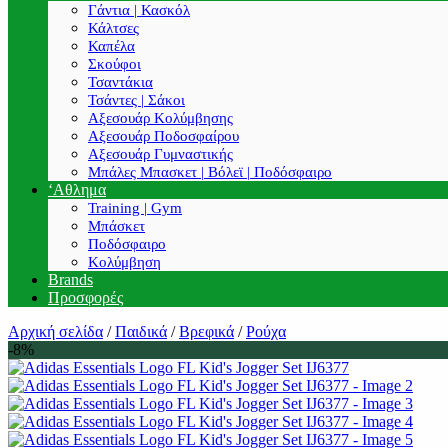
Γάντια | Κασκόλ
Κάλτσες
Καπέλα
Σκούφοι
Τσαντάκια
Τσάντες | Σάκοι
Αξεσουάρ Κολύμβησης
Αξεσουάρ Ποδοσφαίρου
Αξεσουάρ Γυμναστικής
Μπάλες Μπασκετ | Βόλεϊ | Ποδόσφαιρο
‘Αθλημα
Training | Gym
Μπάσκετ
Ποδόσφαιρο
Κολύμβηση
Brands
Προσφορές
Αρχική σελίδα
/
Παιδικά
/
Βρεφικά
/
Ρούχα
-8%