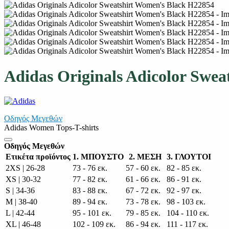
Adidas Originals Adicolor Swe
Οδηγός Μεγεθών
Adidas Women Tops-T-shirts
Οδηγός Μεγεθών
Ετικέτα προϊόντος
1. ΜΠΟΥΣΤΟ
2. ΜΕΣΗ
3. ΓΛΟΥΤΟΙ
2XS | 26-28
73 - 76 εκ.
57 - 60 εκ.
82 - 85 εκ.
XS | 30-32
77 - 82 εκ.
61 - 66 εκ.
86 - 91 εκ.
S | 34-36
83 - 88 εκ.
67 - 72 εκ.
92 - 97 εκ.
M | 38-40
89 - 94 εκ.
73 - 78 εκ.
98 - 103 εκ.
L | 42-44
95 - 101 εκ.
79 - 85 εκ.
104 - 110 εκ.
XL | 46-48
102 - 109 εκ.
86 - 94 εκ.
111 - 117 εκ.