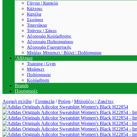
Γάντια | Κασκόλ
Κάλτσες
Καπέλα
Σκούφοι
Τσαντάκια
Τσάντες | Σάκοι
Αξεσουάρ Κολύμβησης
Αξεσουάρ Ποδοσφαίρου
Αξεσουάρ Γυμναστικής
Μπάλες Μπασκετ | Βόλεϊ | Ποδόσφαιρο
‘Αθλημα
Training | Gym
Μπάσκετ
Ποδόσφαιρο
Κολύμβηση
Brands
Προσφορές
Αρχική σελίδα
/
Γυναικεία
/
Ρούχα
/
Μπλούζες | Ζακέτες