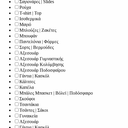
Σαγιονάρες | Slides
Ρούχα
T-shirt | Top
Ισοθερμικά
Μαγιό
Μπλούζες | Ζακέτες
Μπουφάν
Παντελόνια | Φόρμες
Σορτς | Βερμούδες
Αξεσουάρ
Αξεσουάρ Γυμναστικής
Αξεσουάρ Κολύμβησης
Αξεσουάρ Ποδοσφαίρου
Γάντια | Κασκόλ
Κάλτσες
Καπέλα
Μπάλες Μπασκετ | Βόλεϊ | Ποδόσφαιρο
Σκούφοι
Τσαντάκια
Τσάντες | Σάκοι
Γυναικεία
Αξεσουάρ
Γάντια | Κασκόλ