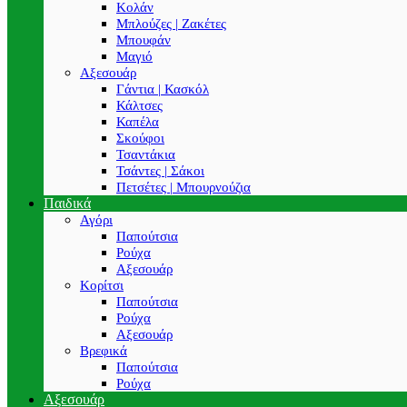
Κολάν
Μπλούζες | Ζακέτες
Μπουφάν
Μαγιό
Αξεσουάρ
Γάντια | Κασκόλ
Κάλτσες
Καπέλα
Σκούφοι
Τσαντάκια
Τσάντες | Σάκοι
Πετσέτες | Μπουρνούζια
Παιδικά
Αγόρι
Παπούτσια
Ρούχα
Αξεσουάρ
Κορίτσι
Παπούτσια
Ρούχα
Αξεσουάρ
Βρεφικά
Παπούτσια
Ρούχα
Αξεσουάρ