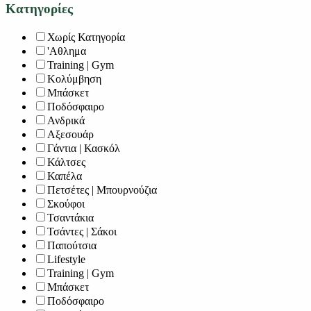
Κατηγορίες
Χωρίς Κατηγορία
'Αθλημα
Training | Gym
Κολύμβηση
Μπάσκετ
Ποδόσφαιρο
Ανδρικά
Αξεσουάρ
Γάντια | Κασκόλ
Κάλτσες
Καπέλα
Πετσέτες | Μπουρνούζια
Σκούφοι
Τσαντάκια
Τσάντες | Σάκοι
Παπούτσια
Lifestyle
Training | Gym
Μπάσκετ
Ποδόσφαιρο