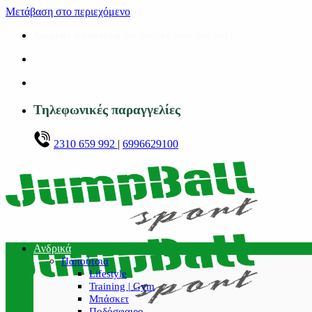
Μετάβαση στο περιεχόμενο
Δωρεάν αποστολή
για αγορές άνω των 50€!
Τηλεφωνικές παραγγελίες
2310 659 992
|
6996629100
Ανδρικά
Παπούτσια
Lifestyle
Training | Gym
Μπάσκετ
Ποδόσφαιρο