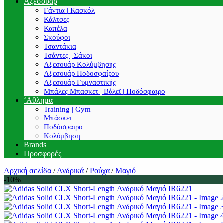
Αξεσουάρ
Γάντια | Κασκόλ
Κάλτσες
Καπέλα
Σκούφοι
Τσαντάκια
Τσάντες | Σάκοι
Αξεσουάρ Κολύμβησης
Αξεσουάρ Ποδοσφαίρου
Αξεσουάρ Γυμναστικής
Μπάλες Μπασκετ | Βόλεϊ | Ποδόσφαιρο
‘Αθλημα
Training | Gym
Μπάσκετ
Ποδόσφαιρο
Κολύμβηση
Brands
Προσφορές
Αρχική σελίδα
/
Ανδρικά
/
Ρούχα
/
Μαγιό
-10%