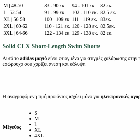
M | 48-50
83 - 90 εκ.
94 - 101 εκ.
82 εκ.
L | 52-54
91 - 99 εκ.
102 - 110 εκ.
82.5 εκ.
XL | 56-58
100 - 109 εκ.
111 - 119 εκ.
83εκ.
2XL | 60-62
110 - 121 εκ.
120 - 128 εκ.
82.5εκ.
3XL | 64-66
122 - 134 εκ.
129 - 138 εκ.
82 εκ.
Solid CLX Short-Length Swim Shorts
Αυτό το
adidas μαγιό
είναι φτιαγμένο για στιγμές χαλάρωσης στην 
εσώρουχο σου χαρίζει άνεση και κάλυψη.
Η αναγραφόμενη τιμή προϊόντος ισχύει μόνο για
ηλεκτρονικές αγο
S
M
L
Μέγεθος
XL
4XL