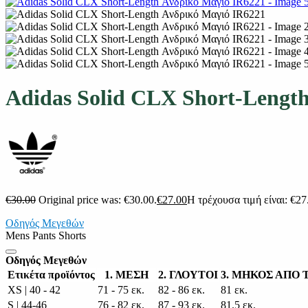
Adidas Solid CLX Short-Lengt
€
30.00
Original price was: €30.00.
€
27.00
Η τρέχουσα τιμή είναι: €27
Οδηγός Μεγεθών
Mens Pants Shorts
Οδηγός Μεγεθών
Ετικέτα προϊόντος
1. ΜΕΣΗ
2. ΓΛΟΥΤΟΙ
3. ΜΗΚΟΣ ΑΠΟ
XS | 40 - 42
71 - 75 εκ.
82 - 86 εκ.
81 εκ.
S | 44-46
76 - 82 εκ.
87 - 93 εκ.
81.5 εκ.