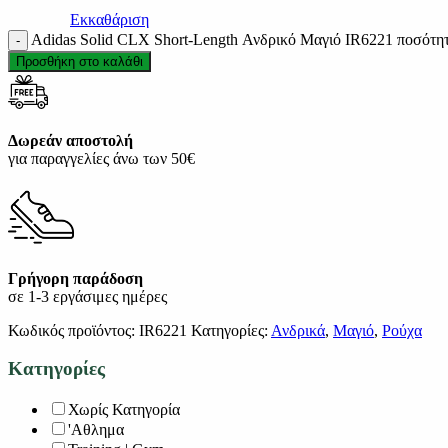
Εκκαθάριση
Adidas Solid CLX Short-Length Ανδρικό Μαγιό IR6221 ποσότη
Προσθήκη στο καλάθι
Δωρεάν αποστολή
για παραγγελίες άνω των 50€
Γρήγορη παράδοση
σε 1-3 εργάσιμες ημέρες
Κωδικός προϊόντος:
IR6221
Κατηγορίες:
Ανδρικά
,
Μαγιό
,
Ρούχα
Κατηγορίες
Χωρίς Κατηγορία
'Αθλημα