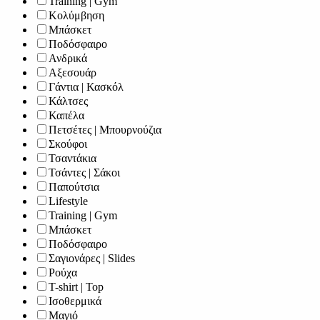
Training | Gym
Κολύμβηση
Μπάσκετ
Ποδόσφαιρο
Ανδρικά
Αξεσουάρ
Γάντια | Κασκόλ
Κάλτσες
Καπέλα
Πετσέτες | Μπουρνούζια
Σκούφοι
Τσαντάκια
Τσάντες | Σάκοι
Παπούτσια
Lifestyle
Training | Gym
Μπάσκετ
Ποδόσφαιρο
Σαγιονάρες | Slides
Ρούχα
T-shirt | Top
Ισοθερμικά
Μαγιό