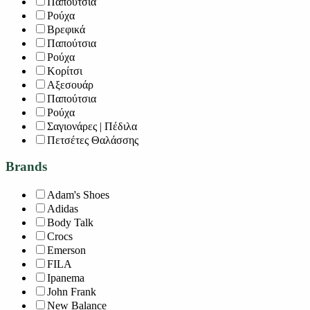
Παπούτσια
Ρούχα
Βρεφικά
Παπούτσια
Ρούχα
Κορίτσι
Αξεσουάρ
Παπούτσια
Ρούχα
Σαγιονάρες | Πέδιλα
Πετσέτες Θαλάσσης
Brands
Adam's Shoes
Adidas
Body Talk
Crocs
Emerson
FILA
Ipanema
John Frank
New Balance