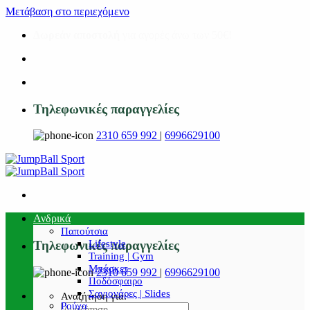
Μετάβαση στο περιεχόμενο
Δωρεάν αποστολή
για αγορές άνω των 50€!
Τηλεφωνικές παραγγελίες
2310 659 992
|
6996629100
Ανδρικά
Παπούτσια
Lifestyle
Τηλεφωνικές παραγγελίες
Training | Gym
Μπάσκετ
2310 659 992
|
6996629100
Ποδόσφαιρο
Σαγιονάρες | Slides
Αναζήτηση για:
Ρούχα