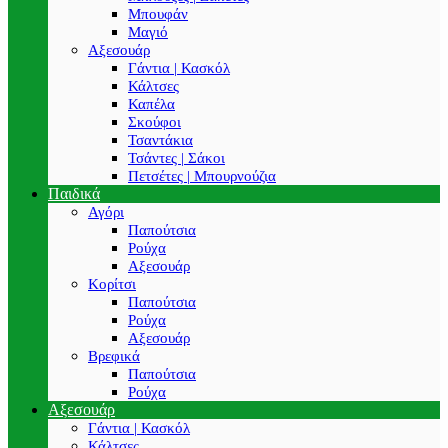
Μπουφάν
Μαγιό
Αξεσουάρ
Γάντια | Κασκόλ
Κάλτσες
Καπέλα
Σκούφοι
Τσαντάκια
Τσάντες | Σάκοι
Πετσέτες | Μπουρνούζια
Παιδικά
Αγόρι
Παπούτσια
Ρούχα
Αξεσουάρ
Κορίτσι
Παπούτσια
Ρούχα
Αξεσουάρ
Βρεφικά
Παπούτσια
Ρούχα
Αξεσουάρ
Γάντια | Κασκόλ
Κάλτσες