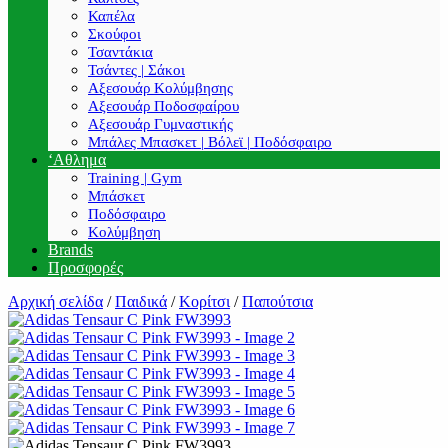
Καπέλα
Σκούφοι
Τσαντάκια
Τσάντες | Σάκοι
Αξεσουάρ Κολύμβησης
Αξεσουάρ Ποδοσφαίρου
Αξεσουάρ Γυμναστικής
Μπάλες Μπασκετ | Βόλεϊ | Ποδόσφαιρο
‘Αθλημα
Training | Gym
Μπάσκετ
Ποδόσφαιρο
Κολύμβηση
Brands
Προσφορές
Αρχική σελίδα
/
Παιδικά
/
Κορίτσι
/
Παπούτσια