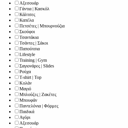
Αξεσουάρ
Γάντια | Κασκόλ
Κάλτσες
Καπέλα
Πετσέτες | Μπουρνούζια
Σκούφοι
Τσαντάκια
Τσάντες | Σάκοι
Παπούτσια
Lifestyle
Training | Gym
Σαγιονάρες | Slides
Ρούχα
T-shirt | Top
Κολάν
Μαγιό
Μπλούζες | Ζακέτες
Μπουφάν
Παντελόνια | Φόρμες
Παιδικά
Αγόρι
Αξεσουάρ