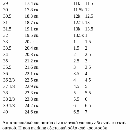
29
17.4 εκ.
11k
11.5
30
17.8 εκ.
11.5k
12
30.5
18.3 εκ.
12k
12.5
31
18.7 εκ.
12.5k
13
31.5
19.1 εκ.
13k
13.5
32
19.5 εκ.
13.5k
1
33
20 εκ.
1
1.5
33.5
20.4 εκ.
1.5
2
34
20.8 εκ.
2
2.5
35
21.2 εκ.
2.5
3
35.5
21.6 εκ.
3
3.5
36
22.1 εκ.
3.5
4
36 2/3
22.5 εκ.
4
4.5
37 1/3
22.9 εκ.
4.5
5
38
23.3 εκ.
5
5.5
38 2/3
23.8 εκ.
5.5
6
39 1/3
24.2 εκ.
6
6.5
40
24.6 εκ.
6.5
7
Αυτά τα παιδικά παπούτσια είναι ιδανικά για παιχνίδι εντός κι εκτός
σπιτιού. Η non marking εξωτερική σόλα από καουτσούκ