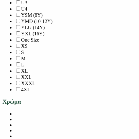
U3
U4
YSM (8Y)
YMD (10-12Y)
YLG (14Y)
YXL (16Y)
One Size
XS
S
M
L
XL
XXL
XXXL
4XL
Χρώμα