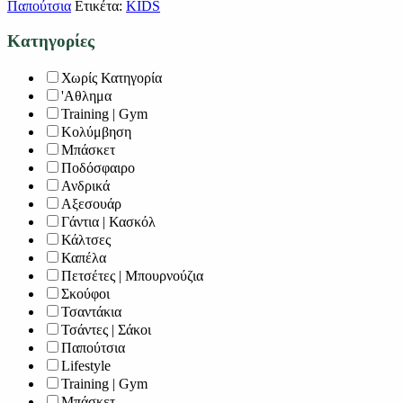
Παπούτσια
Ετικέτα:
KIDS
Κατηγορίες
Χωρίς Κατηγορία
'Αθλημα
Training | Gym
Κολύμβηση
Μπάσκετ
Ποδόσφαιρο
Ανδρικά
Αξεσουάρ
Γάντια | Κασκόλ
Κάλτσες
Καπέλα
Πετσέτες | Μπουρνούζια
Σκούφοι
Τσαντάκια
Τσάντες | Σάκοι
Παπούτσια
Lifestyle
Training | Gym
Μπάσκετ