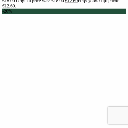
€
18.00
Original price was: €18.00.
€
12.60
Η τρέχουσα τιμή είναι:
€12.60.
-20%