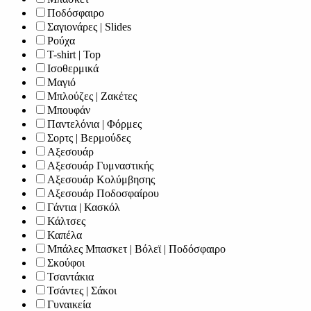
Ποδόσφαιρο
Σαγιονάρες | Slides
Ρούχα
T-shirt | Top
Ισοθερμικά
Μαγιό
Μπλούζες | Ζακέτες
Μπουφάν
Παντελόνια | Φόρμες
Σορτς | Βερμούδες
Αξεσουάρ
Αξεσουάρ Γυμναστικής
Αξεσουάρ Κολύμβησης
Αξεσουάρ Ποδοσφαίρου
Γάντια | Κασκόλ
Κάλτσες
Καπέλα
Μπάλες Μπασκετ | Βόλεϊ | Ποδόσφαιρο
Σκούφοι
Τσαντάκια
Τσάντες | Σάκοι
Γυναικεία