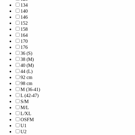
134
140
146
152
158
164
170
176
36 (S)
38 (M)
40 (M)
44 (L)
92 cm
98 cm
M (36-41)
L (42-47)
S/M
M/L
L/XL
OSFM
U1
U2