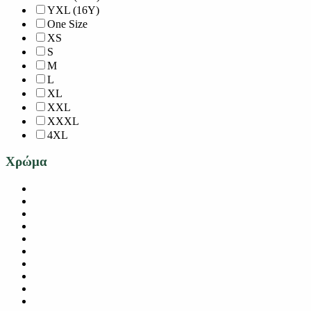
YXL (16Y)
One Size
XS
S
M
L
XL
XXL
XXXL
4XL
Χρώμα