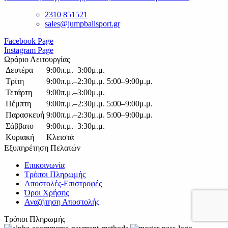
2310 851521
sales@jumpballsport.gr
Facebook Page
Instagram Page
Ωράριο Λειτουργίας
Δευτέρα
9:00π.μ.–3:00μ.μ.
Τρίτη
9:00π.μ.–2:30μ.μ. 5:00–9:00μ.μ.
Τετάρτη
9:00π.μ.–3:00μ.μ.
Πέμπτη
9:00π.μ.–2:30μ.μ. 5:00–9:00μ.μ.
Παρασκευή
9:00π.μ.–2:30μ.μ. 5:00–9:00μ.μ.
Σάββατο
9:00π.μ.–3:30μ.μ.
Κυριακή
Κλειστά
Εξυπηρέτηση Πελατών
Επικοινωνία
Τρόποι Πληρωμής
Αποστολές-Επιστροφές
Όροι Χρήσης
Αναζήτηση Αποστολής
Τρόποι Πληρωμής