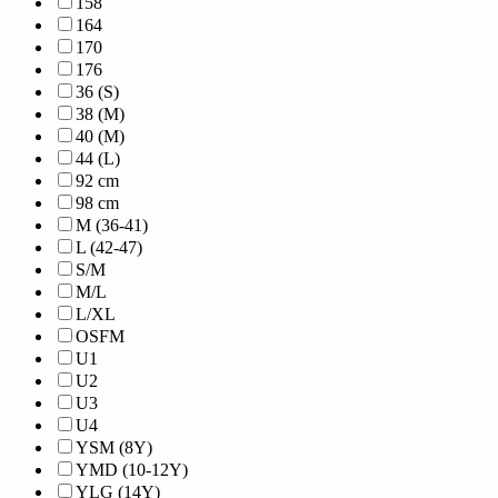
158
164
170
176
36 (S)
38 (M)
40 (M)
44 (L)
92 cm
98 cm
M (36-41)
L (42-47)
S/M
M/L
L/XL
OSFM
U1
U2
U3
U4
YSM (8Y)
YMD (10-12Y)
YLG (14Y)