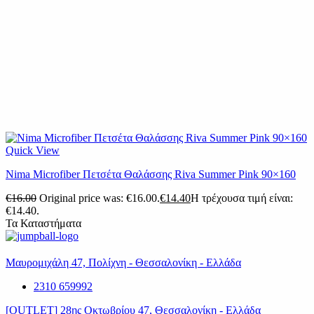
Quick View
Nima Microfiber Πετσέτα Θαλάσσης Riva Summer Pink 90×160
€
16.00
Original price was: €16.00.
€
14.40
Η τρέχουσα τιμή είναι:
€14.40.
Τα Καταστήματα
Μαυρομιχάλη 47, Πολίχνη - Θεσσαλονίκη - Ελλάδα
2310 659992
[OUTLET] 28ης Οκτωβρίου 47, Θεσσαλονίκη - Ελλάδα