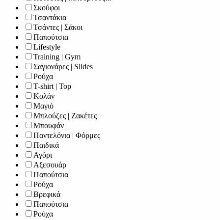
Σκούφοι
Τσαντάκια
Τσάντες | Σάκοι
Παπούτσια
Lifestyle
Training | Gym
Σαγιονάρες | Slides
Ρούχα
T-shirt | Top
Κολάν
Μαγιό
Μπλούζες | Ζακέτες
Μπουφάν
Παντελόνια | Φόρμες
Παιδικά
Αγόρι
Αξεσουάρ
Παπούτσια
Ρούχα
Βρεφικά
Παπούτσια
Ρούχα