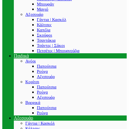
Μπουφάν
Μαγιό
Αξεσουάρ
Γάντια | Κασκόλ
Κάλτσες
Καπέλα
Σκούφοι
Τσαντάκια
Τσάντες | Σάκοι
Πετσέτες | Μπουρνούζια
Παιδικά
Αγόρι
Παπούτσια
Ρούχα
Αξεσουάρ
Κορίτσι
Παπούτσια
Ρούχα
Αξεσουάρ
Βρεφικά
Παπούτσια
Ρούχα
Αξεσουάρ
Γάντια | Κασκόλ
Κάλτσες