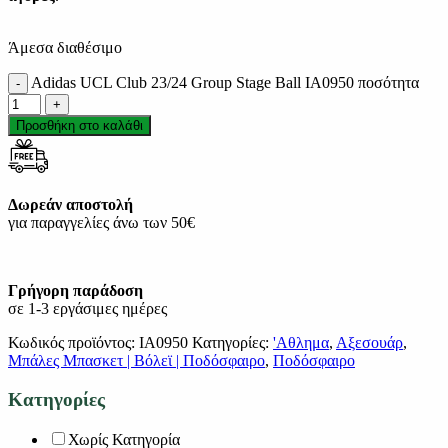
Άμεσα διαθέσιμο
Adidas UCL Club 23/24 Group Stage Ball IA0950 ποσότητα
Προσθήκη στο καλάθι
Δωρεάν αποστολή
για παραγγελίες άνω των 50€
Γρήγορη παράδοση
σε 1-3 εργάσιμες ημέρες
Κωδικός προϊόντος:
IA0950
Κατηγορίες:
'Αθλημα
,
Αξεσουάρ
,
Μπάλες Μπασκετ | Βόλεϊ | Ποδόσφαιρο
,
Ποδόσφαιρο
Κατηγορίες
Χωρίς Κατηγορία