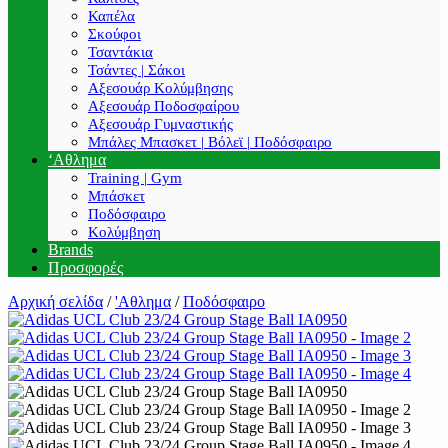
Καπέλα
Σκούφοι
Τσαντάκια
Τσάντες | Σάκοι
Αξεσουάρ Κολύμβησης
Αξεσουάρ Ποδοσφαίρου
Αξεσουάρ Γυμναστικής
Μπάλες Μπασκετ | Βόλεϊ | Ποδόσφαιρο
‘Αθλημα
Training | Gym
Μπάσκετ
Ποδόσφαιρο
Κολύμβηση
Brands
Προσφορές
Αρχική σελίδα
/
'Αθλημα
/
Ποδόσφαιρο