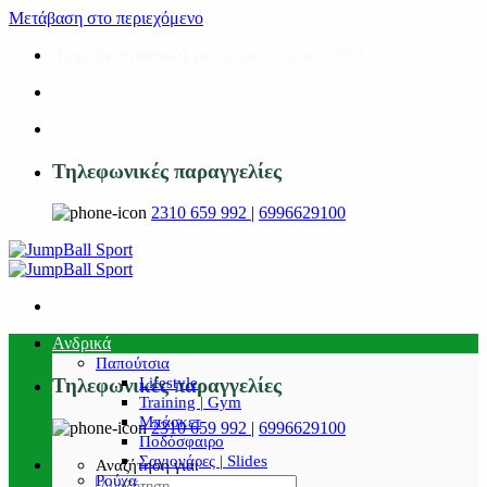
Μετάβαση στο περιεχόμενο
Δωρεάν αποστολή
για αγορές άνω των 50€!
Τηλεφωνικές παραγγελίες
2310 659 992
|
6996629100
Ανδρικά
Παπούτσια
Lifestyle
Τηλεφωνικές παραγγελίες
Training | Gym
Μπάσκετ
2310 659 992
|
6996629100
Ποδόσφαιρο
Σαγιονάρες | Slides
Αναζήτηση για:
Ρούχα