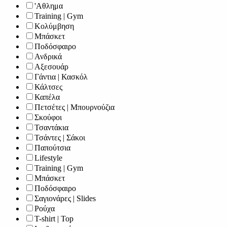
'Αθλημα
Training | Gym
Κολύμβηση
Μπάσκετ
Ποδόσφαιρο
Ανδρικά
Αξεσουάρ
Γάντια | Κασκόλ
Κάλτσες
Καπέλα
Πετσέτες | Μπουρνούζια
Σκούφοι
Τσαντάκια
Τσάντες | Σάκοι
Παπούτσια
Lifestyle
Training | Gym
Μπάσκετ
Ποδόσφαιρο
Σαγιονάρες | Slides
Ρούχα
T-shirt | Top