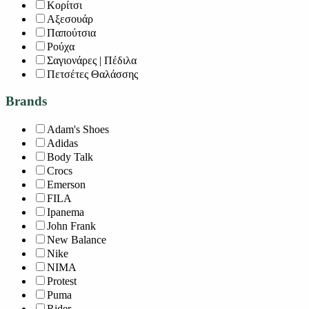
Κορίτσι
Αξεσουάρ
Παπούτσια
Ρούχα
Σαγιονάρες | Πέδιλα
Πετσέτες Θαλάσσης
Brands
Adam's Shoes
Adidas
Body Talk
Crocs
Emerson
FILA
Ipanema
John Frank
New Balance
Nike
NIMA
Protest
Puma
Rider