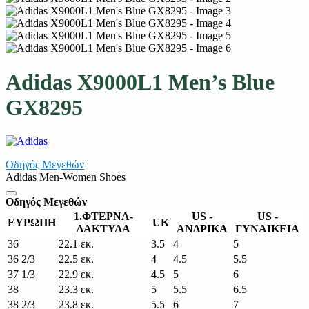
Adidas X9000L1 Men’s Blue
GX8295
Οδηγός Μεγεθών
Adidas Men-Women Shoes
Οδηγός Μεγεθών
1.ΦΤΕΡΝΑ-
US -
US -
ΕΥΡΩΠΗ
UK
ΔΑΚΤΥΛΑ
ΑΝΔΡΙΚΑ
ΓΥΝΑΙΚΕΙΑ
36
22.1 εκ.
3.5
4
5
36 2/3
22.5 εκ.
4
4.5
5.5
37 1/3
22.9 εκ.
4.5
5
6
38
23.3 εκ.
5
5.5
6.5
38 2/3
23.8 εκ.
5.5
6
7