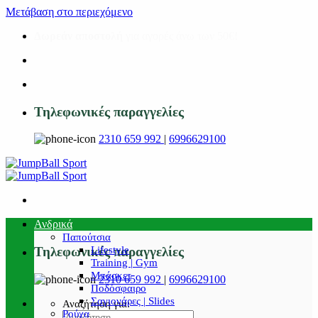
Μετάβαση στο περιεχόμενο
Δωρεάν αποστολή
για αγορές άνω των 50€!
Τηλεφωνικές παραγγελίες
2310 659 992
|
6996629100
Ανδρικά
Παπούτσια
Lifestyle
Τηλεφωνικές παραγγελίες
Training | Gym
Μπάσκετ
2310 659 992
|
6996629100
Ποδόσφαιρο
Σαγιονάρες | Slides
Αναζήτηση για:
Ρούχα