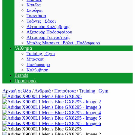
Καπέλα
Σκούφοι
Τσαντάκια
Τσάντες | Σάκοι
Αξεσουάρ Κολύμβησης
Αξεσουάρ Ποδοσφαίρου
Αξεσουάρ Γυμναστικής
Μπάλες Μπασκετ | Βόλεϊ | Ποδόσφαιρο
‘Αθλημα
Training | Gym
Μπάσκετ
Ποδόσφαιρο
Κολύμβηση
Brands
Προσφορές
Αρχική σελίδα
/
Ανδρικά
/
Παπούτσια
/
Training | Gym