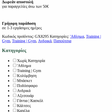
Δωρεάν αποστολή
για παραγγελίες άνω των 50€
Γρήγορη παράδοση
σε 1-3 εργάσιμες ημέρες
Κωδικός προϊόντος:
GX8295
Κατηγορίες:
'Αθλημα
,
Training |
Gym
,
Training | Gym
,
Ανδρικά
,
Παπούτσια
Κατηγορίες
Χωρίς Κατηγορία
'Αθλημα
Training | Gym
Κολύμβηση
Μπάσκετ
Ποδόσφαιρο
Ανδρικά
Αξεσουάρ
Γάντια | Κασκόλ
Κάλτσες
Καπέλα