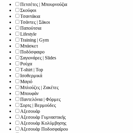
Πετσέτες | Μπουρνούζια
Σκούφοι
Τσαντάκια
Τσάντες | Σάκοι
Παπούτσια
Lifestyle
Training | Gym
Μπάσκετ
Ποδόσφαιρο
Σαγιονάρες | Slides
Ρούχα
T-shirt | Top
Ισοθερμικά
Μαγιό
Μπλούζες | Ζακέτες
Μπουφάν
Παντελόνια | Φόρμες
Σορτς | Βερμούδες
Αξεσουάρ
Αξεσουάρ Γυμναστικής
Αξεσουάρ Κολύμβησης
Αξεσουάρ Ποδοσφαίρου