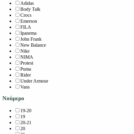
Adidas
Body Talk
Crocs
Emerson
FILA
Ipanema
John Frank
New Balance
Nike
NIMA
Protest
Puma
Rider
Under Armour
Vans
Νούμερο
19-20
19
20-21
20