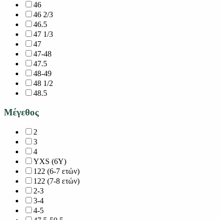
46
46 2/3
46.5
47 1/3
47
47-48
47.5
48-49
48 1/2
48.5
Μέγεθος
2
3
4
YXS (6Y)
122 (6-7 ετών)
122 (7-8 ετών)
2-3
3-4
4-5