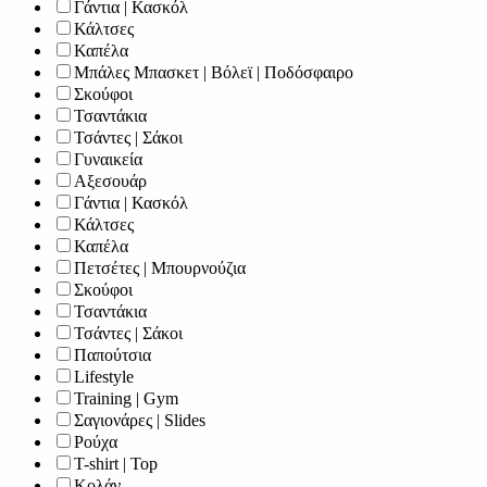
Γάντια | Κασκόλ
Κάλτσες
Καπέλα
Μπάλες Μπασκετ | Βόλεϊ | Ποδόσφαιρο
Σκούφοι
Τσαντάκια
Τσάντες | Σάκοι
Γυναικεία
Αξεσουάρ
Γάντια | Κασκόλ
Κάλτσες
Καπέλα
Πετσέτες | Μπουρνούζια
Σκούφοι
Τσαντάκια
Τσάντες | Σάκοι
Παπούτσια
Lifestyle
Training | Gym
Σαγιονάρες | Slides
Ρούχα
T-shirt | Top
Κολάν