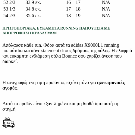
52 2/3
33.9 εκ.
16
17
N/A
53 1/3
34.8 εκ.
17
18
N/A
54 2/3
35.6 εκ.
18
19
N/A
ΠΡΩΤΟΠΟΡΙΑΚΑ, ΕΥΚΑΜΠΤΑ RUNNING ΠΑΠΟΥΤΣΙΑ ΜΕ
ΑΠΟΡΡΟΦΗΣΗ ΚΡΑΔΑΣΜΩΝ.
Απόλαυσε κάθε run. Φόρα αυτά τα adidas X9000L1 running
παπούτσια και κάνε statement στους δρόμους της πόλης. Η ελαφριά
και εύκαμπτη ενδιάμεση σόλα Bounce σου χαρίζει άνεση που
διαρκεί.
Η αναγραφόμενη τιμή προϊόντος ισχύει μόνο για
ηλεκτρονικές
αγορές
.
Αυτό το προϊόν είναι εξαντλημένο και μη διαθέσιμο αυτή τη
στιγμή.