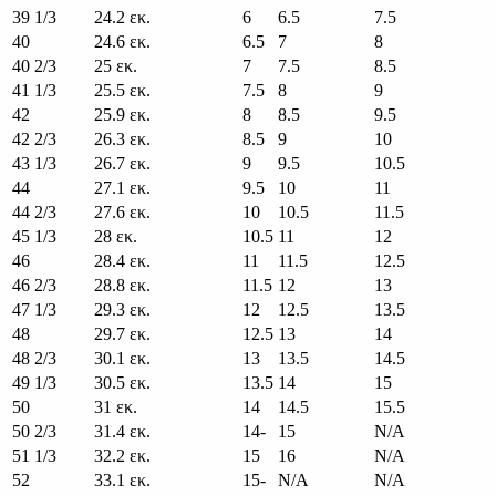
39 1/3
24.2 εκ.
6
6.5
7.5
40
24.6 εκ.
6.5
7
8
40 2/3
25 εκ.
7
7.5
8.5
41 1/3
25.5 εκ.
7.5
8
9
42
25.9 εκ.
8
8.5
9.5
42 2/3
26.3 εκ.
8.5
9
10
43 1/3
26.7 εκ.
9
9.5
10.5
44
27.1 εκ.
9.5
10
11
44 2/3
27.6 εκ.
10
10.5
11.5
45 1/3
28 εκ.
10.5
11
12
46
28.4 εκ.
11
11.5
12.5
46 2/3
28.8 εκ.
11.5
12
13
47 1/3
29.3 εκ.
12
12.5
13.5
48
29.7 εκ.
12.5
13
14
48 2/3
30.1 εκ.
13
13.5
14.5
49 1/3
30.5 εκ.
13.5
14
15
50
31 εκ.
14
14.5
15.5
50 2/3
31.4 εκ.
14-
15
N/A
51 1/3
32.2 εκ.
15
16
N/A
52
33.1 εκ.
15-
N/A
N/A