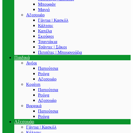
Μπουφάν
Μαγιό
Αξεσουάρ
Γάντια | Κασκόλ
Κάλτσες
Καπέλα
Σκούφοι
Τσαντάκια
Τσάντες | Σάκοι
Πετσέτες | Μπουρνούζια
Παιδικά
Αγόρι
Παπούτσια
Ρούχα
Αξεσουάρ
Κορίτσι
Παπούτσια
Ρούχα
Αξεσουάρ
Βρεφικά
Παπούτσια
Ρούχα
Αξεσουάρ
Γάντια | Κασκόλ
Κάλτσες