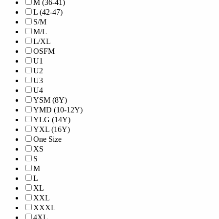
M (36-41)
L (42-47)
S/M
M/L
L/XL
OSFM
U1
U2
U3
U4
YSM (8Y)
YMD (10-12Y)
YLG (14Y)
YXL (16Y)
One Size
XS
S
M
L
XL
XXL
XXXL
4XL