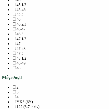
45 1/3
45-46
45.5
46
46 2/3
46-47
46.5
47 1/3
47
47-48
47.5
48 1/2
48-49
48.5
Μέγεθος
2
3
4
YXS (6Y)
122 (6-7 ετών)