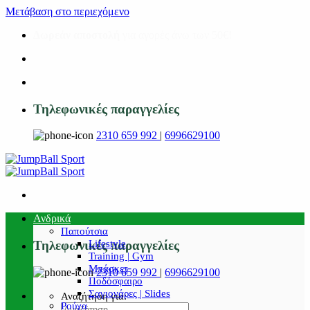
Μετάβαση στο περιεχόμενο
Δωρεάν αποστολή
για αγορές άνω των 50€!
Τηλεφωνικές παραγγελίες
2310 659 992
|
6996629100
Ανδρικά
Παπούτσια
Lifestyle
Τηλεφωνικές παραγγελίες
Training | Gym
Μπάσκετ
2310 659 992
|
6996629100
Ποδόσφαιρο
Σαγιονάρες | Slides
Αναζήτηση για:
Ρούχα