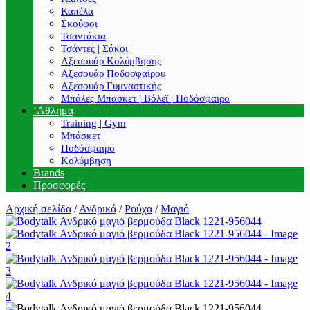
Καπέλα
Σκούφοι
Τσαντάκια
Τσάντες | Σάκοι
Αξεσουάρ Κολύμβησης
Αξεσουάρ Ποδοσφαίρου
Αξεσουάρ Γυμναστικής
Μπάλες Μπασκετ | Βόλεϊ | Ποδόσφαιρο
‘Αθλημα
Training | Gym
Μπάσκετ
Ποδόσφαιρο
Κολύμβηση
Brands
Προσφορές
Αρχική σελίδα
/
Ανδρικά
/
Ρούχα
/
Μαγιό