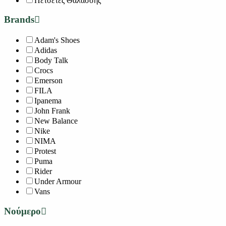
Πετσέτες Θαλάσσης
Brands
Adam's Shoes
Adidas
Body Talk
Crocs
Emerson
FILA
Ipanema
John Frank
New Balance
Nike
NIMA
Protest
Puma
Rider
Under Armour
Vans
Νούμερο