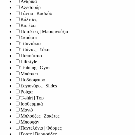
Ανδρικά
Αξεσουάρ
Γάντια | Κασκόλ
Κάλτσες
Καπέλα
Πετσέτες | Μπουρνούζια
Σκούφοι
Τσαντάκια
Τσάντες | Σάκοι
Παπούτσια
Lifestyle
Training | Gym
Μπάσκετ
Ποδόσφαιρο
Σαγιονάρες | Slides
Ρούχα
T-shirt | Top
Ισοθερμικά
Μαγιό
Μπλούζες | Ζακέτες
Μπουφάν
Παντελόνια | Φόρμες
Σορτς | Βερμούδες