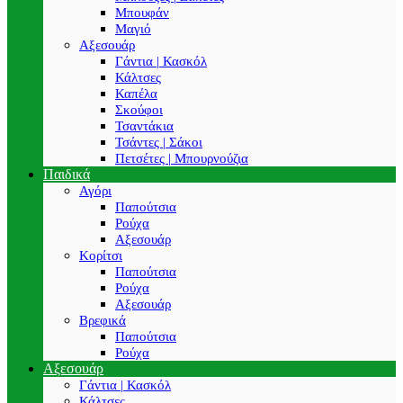
Μπουφάν
Μαγιό
Αξεσουάρ
Γάντια | Κασκόλ
Κάλτσες
Καπέλα
Σκούφοι
Τσαντάκια
Τσάντες | Σάκοι
Πετσέτες | Μπουρνούζια
Παιδικά
Αγόρι
Παπούτσια
Ρούχα
Αξεσουάρ
Κορίτσι
Παπούτσια
Ρούχα
Αξεσουάρ
Βρεφικά
Παπούτσια
Ρούχα
Αξεσουάρ
Γάντια | Κασκόλ
Κάλτσες