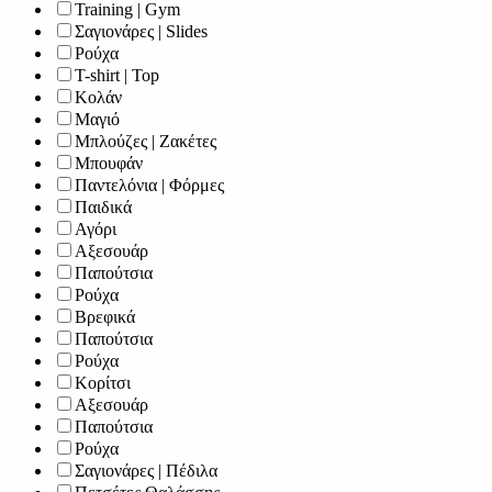
Training | Gym
Σαγιονάρες | Slides
Ρούχα
T-shirt | Top
Κολάν
Μαγιό
Μπλούζες | Ζακέτες
Μπουφάν
Παντελόνια | Φόρμες
Παιδικά
Αγόρι
Αξεσουάρ
Παπούτσια
Ρούχα
Βρεφικά
Παπούτσια
Ρούχα
Κορίτσι
Αξεσουάρ
Παπούτσια
Ρούχα
Σαγιονάρες | Πέδιλα