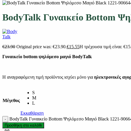
BodyTalk Γυναικείο Bottom Ψη
€
23.90
Original price was: €23.90.
€
15.55
Η τρέχουσα τιμή είναι: €15
Γυναικείο bottom ψηλόμεσο μαγιό BodyTalk
Η αναγραφόμενη τιμή προϊόντος ισχύει μόνο για
ηλεκτρονικές αγο
S
M
Μέγεθος
L
Εκκαθάριση
BodyTalk Γυναικείο Bottom Ψηλόμεσο Μαγιό Black 1221-9066
Προσθήκη στο καλάθι