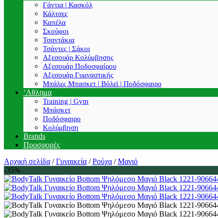
Γάντια | Κασκόλ
Κάλτσες
Καπέλα
Σκούφοι
Τσαντάκια
Τσάντες | Σάκοι
Αξεσουάρ Κολύμβησης
Αξεσουάρ Ποδοσφαίρου
Αξεσουάρ Γυμναστικής
Μπάλες Μπασκετ | Βόλεϊ | Ποδόσφαιρο
‘Αθλημα
Training | Gym
Μπάσκετ
Ποδόσφαιρο
Κολύμβηση
Brands
Προσφορές
Αρχική σελίδα
/
Γυναικεία
/
Ρούχα
/
Μαγιό
-35%