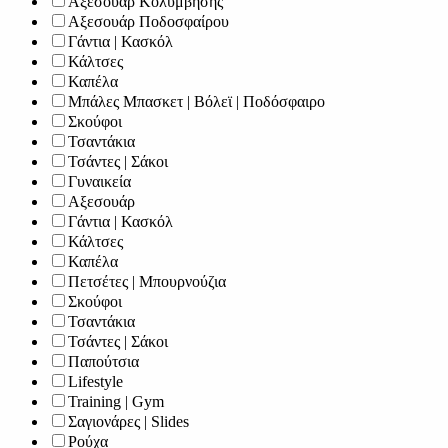
Αξεσουάρ Κολύμβησης
Αξεσουάρ Ποδοσφαίρου
Γάντια | Κασκόλ
Κάλτσες
Καπέλα
Μπάλες Μπασκετ | Βόλεϊ | Ποδόσφαιρο
Σκούφοι
Τσαντάκια
Τσάντες | Σάκοι
Γυναικεία
Αξεσουάρ
Γάντια | Κασκόλ
Κάλτσες
Καπέλα
Πετσέτες | Μπουρνούζια
Σκούφοι
Τσαντάκια
Τσάντες | Σάκοι
Παπούτσια
Lifestyle
Training | Gym
Σαγιονάρες | Slides
Ρούχα