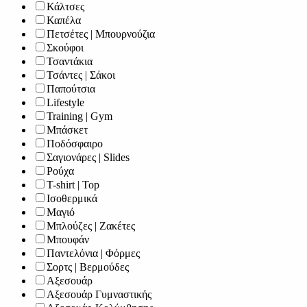
Κάλτσες
Καπέλα
Πετσέτες | Μπουρνούζια
Σκούφοι
Τσαντάκια
Τσάντες | Σάκοι
Παπούτσια
Lifestyle
Training | Gym
Μπάσκετ
Ποδόσφαιρο
Σαγιονάρες | Slides
Ρούχα
T-shirt | Top
Ισοθερμικά
Μαγιό
Μπλούζες | Ζακέτες
Μπουφάν
Παντελόνια | Φόρμες
Σορτς | Βερμούδες
Αξεσουάρ
Αξεσουάρ Γυμναστικής