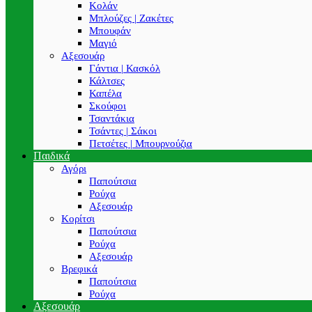
Κολάν
Μπλούζες | Ζακέτες
Μπουφάν
Μαγιό
Αξεσουάρ
Γάντια | Κασκόλ
Κάλτσες
Καπέλα
Σκούφοι
Τσαντάκια
Τσάντες | Σάκοι
Πετσέτες | Μπουρνούζια
Παιδικά
Αγόρι
Παπούτσια
Ρούχα
Αξεσουάρ
Κορίτσι
Παπούτσια
Ρούχα
Αξεσουάρ
Βρεφικά
Παπούτσια
Ρούχα
Αξεσουάρ