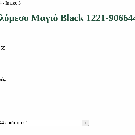
λόμεσο Μαγιό Black 1221-90664
.55.
ρές
.
44 ποσότητα