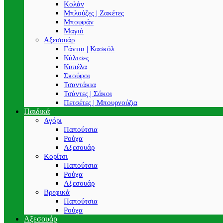
Κολάν
Μπλούζες | Ζακέτες
Μπουφάν
Μαγιό
Αξεσουάρ
Γάντια | Κασκόλ
Κάλτσες
Καπέλα
Σκούφοι
Τσαντάκια
Τσάντες | Σάκοι
Πετσέτες | Μπουρνούζια
Παιδικά
Αγόρι
Παπούτσια
Ρούχα
Αξεσουάρ
Κορίτσι
Παπούτσια
Ρούχα
Αξεσουάρ
Βρεφικά
Παπούτσια
Ρούχα
Αξεσουάρ