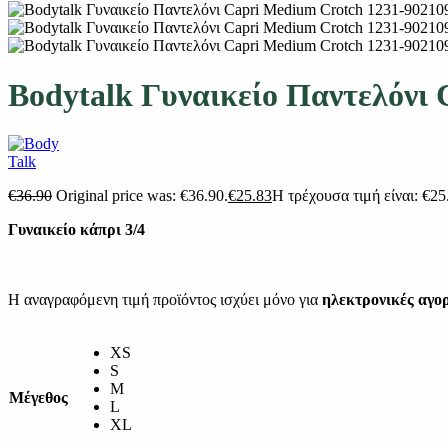
Bodytalk Γυναικείo Παντελόνι
€
36.90
Original price was: €36.90.
€
25.83
Η τρέχουσα τιμή είναι: €25
Γυναικείο κάπρι 3/4
Η αναγραφόμενη τιμή προϊόντος ισχύει μόνο για
ηλεκτρονικές αγο
XS
S
M
Μέγεθος
L
XL