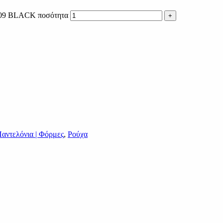
2109 BLACK ποσότητα
αντελόνια | Φόρμες
,
Ρούχα