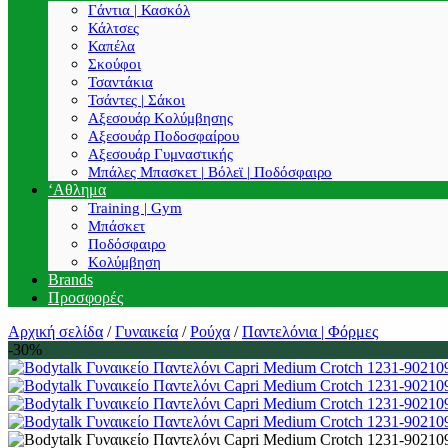
Γάντια | Κασκόλ
Κάλτσες
Καπέλα
Σκούφοι
Τσαντάκια
Τσάντες | Σάκοι
Αξεσουάρ Κολύμβησης
Αξεσουάρ Ποδοσφαίρου
Αξεσουάρ Γυμναστικής
Μπάλες Μπασκετ | Βόλεϊ | Ποδόσφαιρο
‘Αθλημα
Training | Gym
Μπάσκετ
Ποδόσφαιρο
Κολύμβηση
Brands
Προσφορές
Αρχική σελίδα
/
Γυναικεία
/
Ρούχα
/
Παντελόνια | Φόρμες
-30%