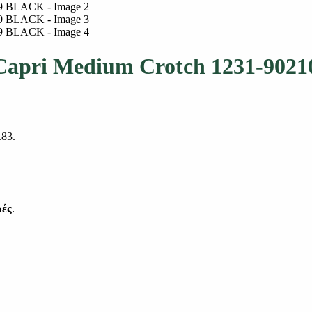
 Capri Medium Crotch 1231-90
.83.
ρές
.