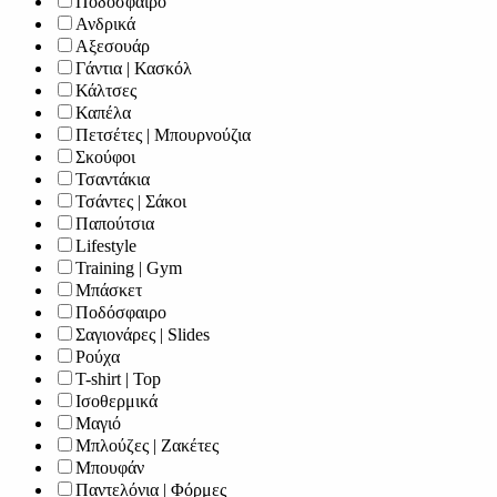
Ποδόσφαιρο
Ανδρικά
Αξεσουάρ
Γάντια | Κασκόλ
Κάλτσες
Καπέλα
Πετσέτες | Μπουρνούζια
Σκούφοι
Τσαντάκια
Τσάντες | Σάκοι
Παπούτσια
Lifestyle
Training | Gym
Μπάσκετ
Ποδόσφαιρο
Σαγιονάρες | Slides
Ρούχα
T-shirt | Top
Ισοθερμικά
Μαγιό
Μπλούζες | Ζακέτες
Μπουφάν
Παντελόνια | Φόρμες