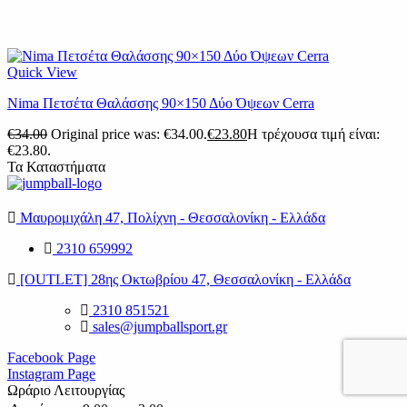
Quick View
Nima Πετσέτα Θαλάσσης 90×150 Δύο Όψεων Cerra
€
34.00
Original price was: €34.00.
€
23.80
Η τρέχουσα τιμή είναι:
€23.80.
Τα Καταστήματα
Μαυρομιχάλη 47, Πολίχνη - Θεσσαλονίκη - Ελλάδα
2310 659992
[OUTLET] 28ης Οκτωβρίου 47, Θεσσαλονίκη - Ελλάδα
2310 851521
sales@jumpballsport.gr
Facebook Page
Instagram Page
Ωράριο Λειτουργίας