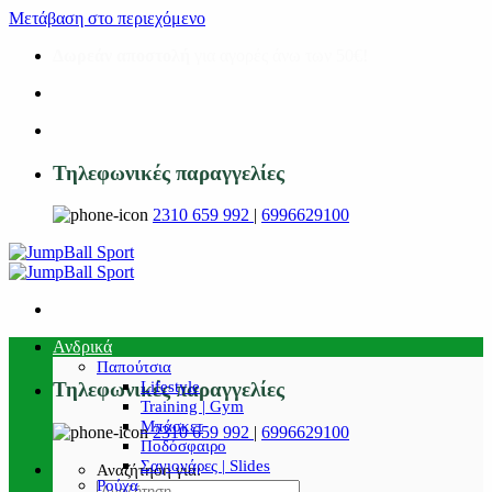
Μετάβαση στο περιεχόμενο
Δωρεάν αποστολή
για αγορές άνω των 50€!
Τηλεφωνικές παραγγελίες
2310 659 992
|
6996629100
Ανδρικά
Παπούτσια
Lifestyle
Τηλεφωνικές παραγγελίες
Training | Gym
Μπάσκετ
2310 659 992
|
6996629100
Ποδόσφαιρο
Σαγιονάρες | Slides
Αναζήτηση για:
Ρούχα