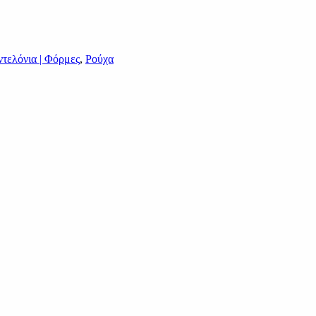
τελόνια | Φόρμες
,
Ρούχα