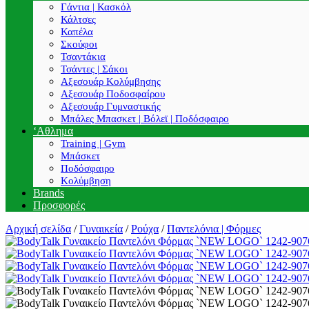
Γάντια | Κασκόλ
Κάλτσες
Καπέλα
Σκούφοι
Τσαντάκια
Τσάντες | Σάκοι
Αξεσουάρ Κολύμβησης
Αξεσουάρ Ποδοσφαίρου
Αξεσουάρ Γυμναστικής
Μπάλες Μπασκετ | Βόλεϊ | Ποδόσφαιρο
‘Αθλημα
Training | Gym
Μπάσκετ
Ποδόσφαιρο
Κολύμβηση
Brands
Προσφορές
Αρχική σελίδα
/
Γυναικεία
/
Ρούχα
/
Παντελόνια | Φόρμες