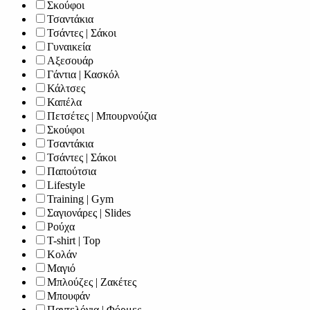
Σκούφοι
Τσαντάκια
Τσάντες | Σάκοι
Γυναικεία
Αξεσουάρ
Γάντια | Κασκόλ
Κάλτσες
Καπέλα
Πετσέτες | Μπουρνούζια
Σκούφοι
Τσαντάκια
Τσάντες | Σάκοι
Παπούτσια
Lifestyle
Training | Gym
Σαγιονάρες | Slides
Ρούχα
T-shirt | Top
Κολάν
Μαγιό
Μπλούζες | Ζακέτες
Μπουφάν
Παντελόνια | Φόρμες