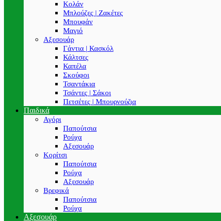
Κολάν
Μπλούζες | Ζακέτες
Μπουφάν
Μαγιό
Αξεσουάρ
Γάντια | Κασκόλ
Κάλτσες
Καπέλα
Σκούφοι
Τσαντάκια
Τσάντες | Σάκοι
Πετσέτες | Μπουρνούζια
Παιδικά
Αγόρι
Παπούτσια
Ρούχα
Αξεσουάρ
Κορίτσι
Παπούτσια
Ρούχα
Αξεσουάρ
Βρεφικά
Παπούτσια
Ρούχα
Αξεσουάρ