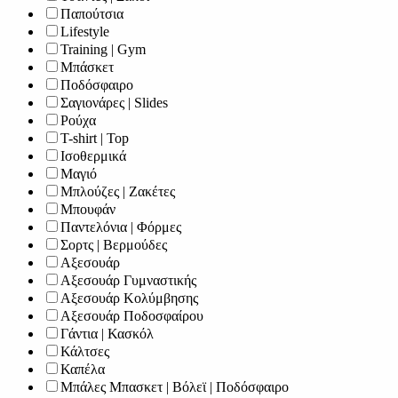
Παπούτσια
Lifestyle
Training | Gym
Μπάσκετ
Ποδόσφαιρο
Σαγιονάρες | Slides
Ρούχα
T-shirt | Top
Ισοθερμικά
Μαγιό
Μπλούζες | Ζακέτες
Μπουφάν
Παντελόνια | Φόρμες
Σορτς | Βερμούδες
Αξεσουάρ
Αξεσουάρ Γυμναστικής
Αξεσουάρ Κολύμβησης
Αξεσουάρ Ποδοσφαίρου
Γάντια | Κασκόλ
Κάλτσες
Καπέλα
Μπάλες Μπασκετ | Βόλεϊ | Ποδόσφαιρο