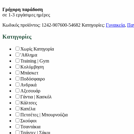
Γρήγορη παράδοση
σε 1-3 εργάσιμες ημέρες
Κωδικός προϊόντος:
1242-907600-54682
Κατηγορίες:
Γυναικεία
,
Παν
Κατηγορίες
Χωρίς Κατηγορία
'Αθλημα
Training | Gym
Κολύμβηση
Μπάσκετ
Ποδόσφαιρο
Ανδρικά
Αξεσουάρ
Γάντια | Κασκόλ
Κάλτσες
Καπέλα
Πετσέτες | Μπουρνούζια
Σκούφοι
Τσαντάκια
Τσάντες | Σάκοι