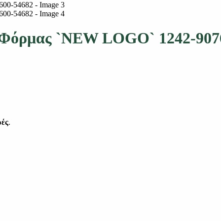
ι Φόρμας `NEW LOGO` 1242-907
ρές
.