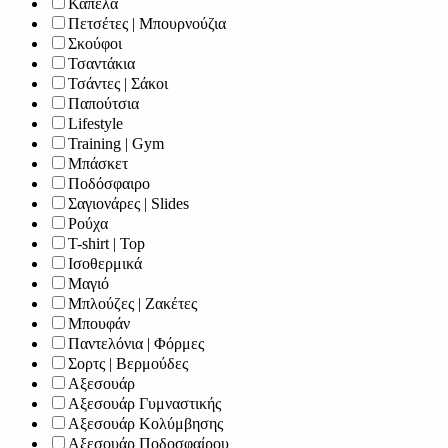
Καπέλα
Πετσέτες | Μπουρνούζια
Σκούφοι
Τσαντάκια
Τσάντες | Σάκοι
Παπούτσια
Lifestyle
Training | Gym
Μπάσκετ
Ποδόσφαιρο
Σαγιονάρες | Slides
Ρούχα
T-shirt | Top
Ισοθερμικά
Μαγιό
Μπλούζες | Ζακέτες
Μπουφάν
Παντελόνια | Φόρμες
Σορτς | Βερμούδες
Αξεσουάρ
Αξεσουάρ Γυμναστικής
Αξεσουάρ Κολύμβησης
Αξεσουάρ Ποδοσφαίρου