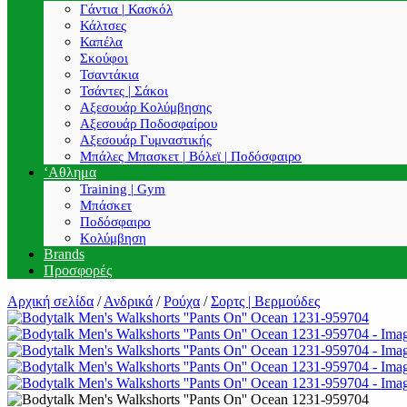
Γάντια | Κασκόλ
Κάλτσες
Καπέλα
Σκούφοι
Τσαντάκια
Τσάντες | Σάκοι
Αξεσουάρ Κολύμβησης
Αξεσουάρ Ποδοσφαίρου
Αξεσουάρ Γυμναστικής
Μπάλες Μπασκετ | Βόλεϊ | Ποδόσφαιρο
‘Αθλημα
Training | Gym
Μπάσκετ
Ποδόσφαιρο
Κολύμβηση
Brands
Προσφορές
Αρχική σελίδα
/
Ανδρικά
/
Ρούχα
/
Σορτς | Βερμούδες