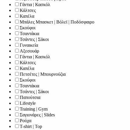
Γάντια | Κασκόλ
Κάλτσες
Καπέλα
Μπάλες Μπασκετ | Βόλεϊ | Ποδόσφαιρο
Σκούφοι
Τσαντάκια
Τσάντες | Σάκοι
Γυναικεία
Αξεσουάρ
Γάντια | Κασκόλ
Κάλτσες
Καπέλα
Πετσέτες | Μπουρνούζια
Σκούφοι
Τσαντάκια
Τσάντες | Σάκοι
Παπούτσια
Lifestyle
Training | Gym
Σαγιονάρες | Slides
Ρούχα
T-shirt | Top