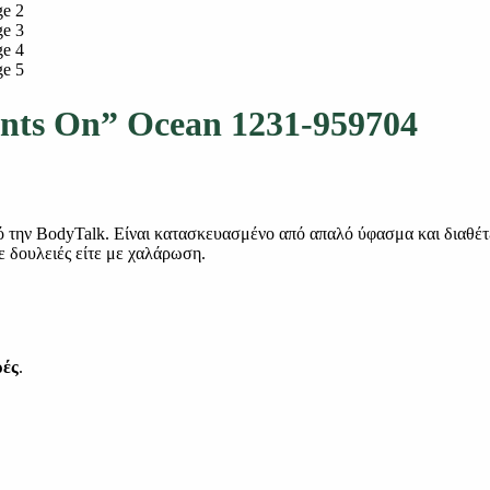
ants On” Ocean 1231-959704
την BodyTalk. Είναι κατασκευασμένο από απαλό ύφασμα και διαθέτει
με δουλειές είτε με χαλάρωση.
ρές
.