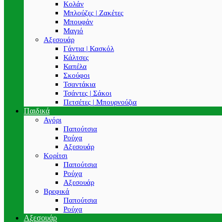
Κολάν
Μπλούζες | Ζακέτες
Μπουφάν
Μαγιό
Αξεσουάρ
Γάντια | Κασκόλ
Κάλτσες
Καπέλα
Σκούφοι
Τσαντάκια
Τσάντες | Σάκοι
Πετσέτες | Μπουρνούζια
Παιδικά
Αγόρι
Παπούτσια
Ρούχα
Αξεσουάρ
Κορίτσι
Παπούτσια
Ρούχα
Αξεσουάρ
Βρεφικά
Παπούτσια
Ρούχα
Αξεσουάρ