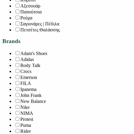
Αξεσουάρ
Παπούτσια
Ρούχα
Σαγιονάρες | Πέδιλα
Πετσέτες Θαλάσσης
Brands
Adam's Shoes
Adidas
Body Talk
Crocs
Emerson
FILA
Ipanema
John Frank
New Balance
Nike
NIMA
Protest
Puma
Rider