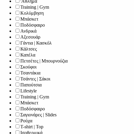
'Αθλημα
Training | Gym
Κολύμβηση
Μπάσκετ
Ποδόσφαιρο
Ανδρικά
Αξεσουάρ
Γάντια | Κασκόλ
Κάλτσες
Καπέλα
Πετσέτες | Μπουρνούζια
Σκούφοι
Τσαντάκια
Τσάντες | Σάκοι
Παπούτσια
Lifestyle
Training | Gym
Μπάσκετ
Ποδόσφαιρο
Σαγιονάρες | Slides
Ρούχα
T-shirt | Top
Ισοθερμικά