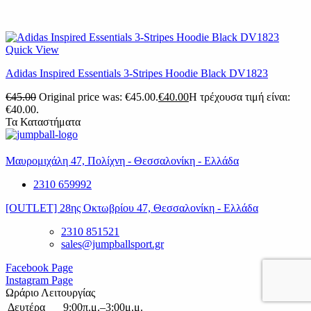
Quick View
Adidas Inspired Essentials 3-Stripes Hoodie Black DV1823
€
45.00
Original price was: €45.00.
€
40.00
Η τρέχουσα τιμή είναι:
€40.00.
Τα Καταστήματα
Μαυρομιχάλη 47, Πολίχνη - Θεσσαλονίκη - Ελλάδα
2310 659992
[OUTLET] 28ης Οκτωβρίου 47, Θεσσαλονίκη - Ελλάδα
2310 851521
sales@jumpballsport.gr
Facebook Page
Instagram Page
Ωράριο Λειτουργίας
Δευτέρα
9:00π.μ.–3:00μ.μ.