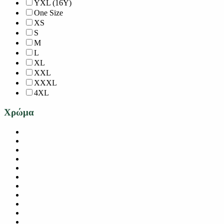
YXL (16Y)
One Size
XS
S
M
L
XL
XXL
XXXL
4XL
Χρώμα