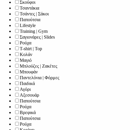
Σκούφοι
Τσαντάκια
Τσάντες | Σάκοι
Παπούτσια
Lifestyle
Training | Gym
Σαγιονάρες | Slides
Ρούχα
T-shirt | Top
Κολάν
Μαγιό
Μπλούζες | Ζακέτες
Μπουφάν
Παντελόνια | Φόρμες
Παιδικά
Αγόρι
Αξεσουάρ
Παπούτσια
Ρούχα
Βρεφικά
Παπούτσια
Ρούχα
Κορίτσι