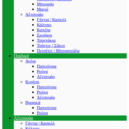
Μπουφάν
Μαγιό
Αξεσουάρ
Γάντια | Κασκόλ
Κάλτσες
Καπέλα
Σκούφοι
Τσαντάκια
Τσάντες | Σάκοι
Πετσέτες | Μπουρνούζια
Παιδικά
Αγόρι
Παπούτσια
Ρούχα
Αξεσουάρ
Κορίτσι
Παπούτσια
Ρούχα
Αξεσουάρ
Βρεφικά
Παπούτσια
Ρούχα
Αξεσουάρ
Γάντια | Κασκόλ
Κάλτσες