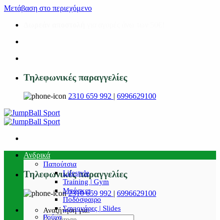
Μετάβαση στο περιεχόμενο
Δωρεάν αποστολή
για αγορές άνω των 50€!
Τηλεφωνικές παραγγελίες
2310 659 992
|
6996629100
Ανδρικά
Παπούτσια
Lifestyle
Τηλεφωνικές παραγγελίες
Training | Gym
Μπάσκετ
2310 659 992
|
6996629100
Ποδόσφαιρο
Σαγιονάρες | Slides
Αναζήτηση για:
Ρούχα