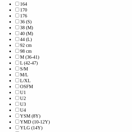
164
170
176
36 (S)
38 (M)
40 (M)
44 (L)
92 cm
98 cm
M (36-41)
L (42-47)
S/M
M/L
L/XL
OSFM
U1
U2
U3
U4
YSM (8Y)
YMD (10-12Y)
YLG (14Y)