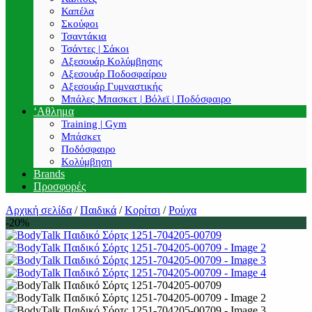
Καπέλα
Σκούφοι
Τσαντάκια
Τσάντες | Σάκοι
Αξεσουάρ Κολύμβησης
Αξεσουάρ Ποδοσφαίρου
Αξεσουάρ Γυμναστικής
Μπάλες Μπασκετ | Βόλεϊ | Ποδόσφαιρο
‘Αθλημα
Training | Gym
Μπάσκετ
Ποδόσφαιρο
Κολύμβηση
Brands
Προσφορές
Αρχική σελίδα
/
Παιδικά
/
Κορίτσι
/
Ρούχα
-20%