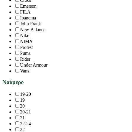
Crocs
Emerson
FILA
Ipanema
John Frank
New Balance
Nike
NIMA
Protest
Puma
Rider
Under Armour
Vans
Νούμερο
19-20
19
20
20-21
21
22-24
22