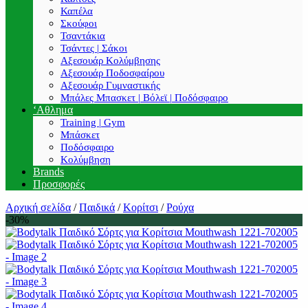
Καπέλα
Σκούφοι
Τσαντάκια
Τσάντες | Σάκοι
Αξεσουάρ Κολύμβησης
Αξεσουάρ Ποδοσφαίρου
Αξεσουάρ Γυμναστικής
Μπάλες Μπασκετ | Βόλεϊ | Ποδόσφαιρο
‘Αθλημα
Training | Gym
Μπάσκετ
Ποδόσφαιρο
Κολύμβηση
Brands
Προσφορές
Αρχική σελίδα
/
Παιδικά
/
Κορίτσι
/
Ρούχα
-30%