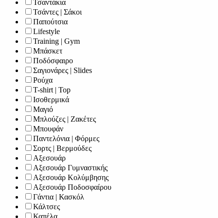
Τσαντάκια
Τσάντες | Σάκοι
Παπούτσια
Lifestyle
Training | Gym
Μπάσκετ
Ποδόσφαιρο
Σαγιονάρες | Slides
Ρούχα
T-shirt | Top
Ισοθερμικά
Μαγιό
Μπλούζες | Ζακέτες
Μπουφάν
Παντελόνια | Φόρμες
Σορτς | Βερμούδες
Αξεσουάρ
Αξεσουάρ Γυμναστικής
Αξεσουάρ Κολύμβησης
Αξεσουάρ Ποδοσφαίρου
Γάντια | Κασκόλ
Κάλτσες
Καπέλα