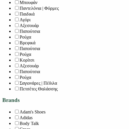
Μπουφάν
Παντελόνια | Φόρμες
Παιδικά
Αγόρι
Αξεσουάρ
Παπούτσια
Ρούχα
Βρεφικά
Παπούτσια
Ρούχα
Κορίτσι
Αξεσουάρ
Παπούτσια
Ρούχα
Σαγιονάρες | Πέδιλα
Πετσέτες Θαλάσσης
Brands
Adam's Shoes
Adidas
Body Talk