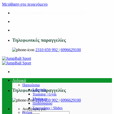
Μετάβαση στο περιεχόμενο
Δωρεάν αποστολή
για αγορές άνω των 50€!
Τηλεφωνικές παραγγελίες
2310 659 992
|
6996629100
Ανδρικά
Παπούτσια
Lifestyle
Τηλεφωνικές παραγγελίες
Training | Gym
Μπάσκετ
2310 659 992
|
6996629100
Ποδόσφαιρο
Σαγιονάρες | Slides
Αναζήτηση για:
Ρούχα