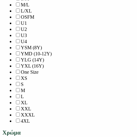
M/L
L/XL
OSFM
U1
U2
U3
U4
YSM (8Y)
YMD (10-12Y)
YLG (14Y)
YXL (16Y)
One Size
XS
S
M
L
XL
XXL
XXXL
4XL
Χρώμα