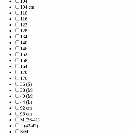
104
104 cm
110
116
122
128
134
140
146
152
158
164
170
176
36 (S)
38 (M)
40 (M)
44 (L)
92 cm
98 cm
M (36-41)
L (42-47)
S/M