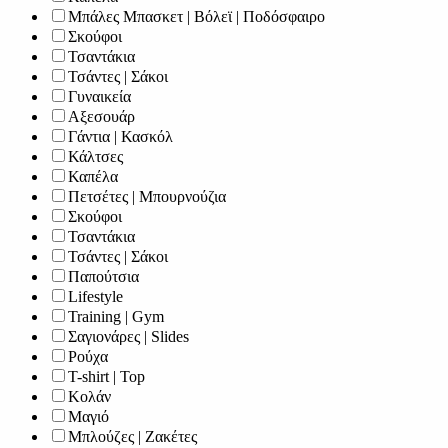
Μπάλες Μπασκετ | Βόλεϊ | Ποδόσφαιρο
Σκούφοι
Τσαντάκια
Τσάντες | Σάκοι
Γυναικεία
Αξεσουάρ
Γάντια | Κασκόλ
Κάλτσες
Καπέλα
Πετσέτες | Μπουρνούζια
Σκούφοι
Τσαντάκια
Τσάντες | Σάκοι
Παπούτσια
Lifestyle
Training | Gym
Σαγιονάρες | Slides
Ρούχα
T-shirt | Top
Κολάν
Μαγιό
Μπλούζες | Ζακέτες