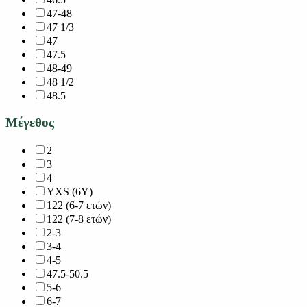
47-48
47 1/3
47
47.5
48-49
48 1/2
48.5
Μέγεθος
2
3
4
YXS (6Y)
122 (6-7 ετών)
122 (7-8 ετών)
2-3
3-4
4-5
47.5-50.5
5-6
6-7