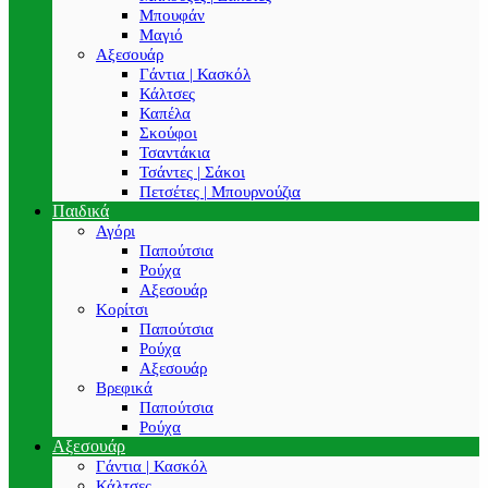
Μπουφάν
Μαγιό
Αξεσουάρ
Γάντια | Κασκόλ
Κάλτσες
Καπέλα
Σκούφοι
Τσαντάκια
Τσάντες | Σάκοι
Πετσέτες | Μπουρνούζια
Παιδικά
Αγόρι
Παπούτσια
Ρούχα
Αξεσουάρ
Κορίτσι
Παπούτσια
Ρούχα
Αξεσουάρ
Βρεφικά
Παπούτσια
Ρούχα
Αξεσουάρ
Γάντια | Κασκόλ
Κάλτσες