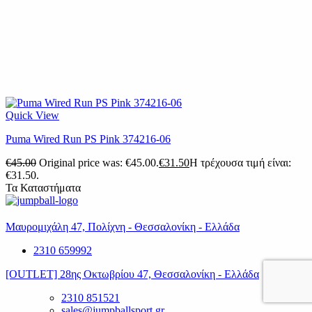
Quick View
Puma Wired Run PS Pink 374216-06
€
45.00
Original price was: €45.00.
€
31.50
Η τρέχουσα τιμή είναι:
€31.50.
Τα Καταστήματα
Μαυρομιχάλη 47, Πολίχνη - Θεσσαλονίκη - Ελλάδα
2310 659992
[OUTLET] 28ης Οκτωβρίου 47, Θεσσαλονίκη - Ελλάδα
2310 851521
sales@jumpballsport.gr