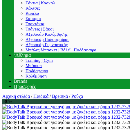
Γάντια | Κασκόλ
Κάλτσες
Καπέλα
Σκούφοι
Τσαντάκια
Τσάντες | Σάκοι
Αξεσουάρ Κολύμβησης
Αξεσουάρ Ποδοσφαίρου
Αξεσουάρ Γυμναστικής
Μπάλες Μπασκετ | Βόλεϊ | Ποδόσφαιρο
‘Αθλημα
Training | Gym
Μπάσκετ
Ποδόσφαιρο
Κολύμβηση
Brands
Προσφορές
Αρχική σελίδα
/
Παιδικά
/
Βρεφικά
/
Ρούχα
-30%