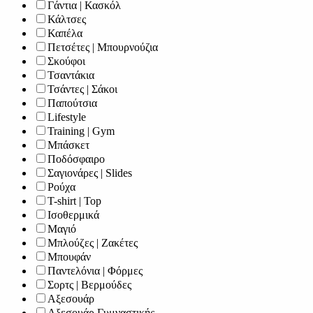
Γάντια | Κασκόλ
Κάλτσες
Καπέλα
Πετσέτες | Μπουρνούζια
Σκούφοι
Τσαντάκια
Τσάντες | Σάκοι
Παπούτσια
Lifestyle
Training | Gym
Μπάσκετ
Ποδόσφαιρο
Σαγιονάρες | Slides
Ρούχα
T-shirt | Top
Ισοθερμικά
Μαγιό
Μπλούζες | Ζακέτες
Μπουφάν
Παντελόνια | Φόρμες
Σορτς | Βερμούδες
Αξεσουάρ
Αξεσουάρ Γυμναστικής