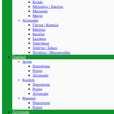
Κολάν
Μπλούζες | Ζακέτες
Μπουφάν
Μαγιό
Αξεσουάρ
Γάντια | Κασκόλ
Κάλτσες
Καπέλα
Σκούφοι
Τσαντάκια
Τσάντες | Σάκοι
Πετσέτες | Μπουρνούζια
Παιδικά
Αγόρι
Παπούτσια
Ρούχα
Αξεσουάρ
Κορίτσι
Παπούτσια
Ρούχα
Αξεσουάρ
Βρεφικά
Παπούτσια
Ρούχα
Αξεσουάρ