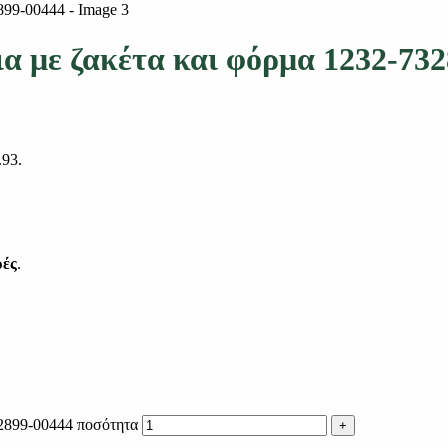
ια με ζακέτα και φόρμα 1232-73
.93.
ρές
.
32899-00444 ποσότητα