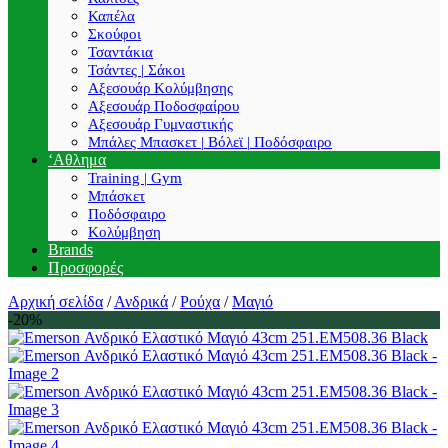
Καπέλα
Σκούφοι
Τσαντάκια
Τσάντες | Σάκοι
Αξεσουάρ Κολύμβησης
Αξεσουάρ Ποδοσφαίρου
Αξεσουάρ Γυμναστικής
Μπάλες Μπασκετ | Βόλεϊ | Ποδόσφαιρο
‘Αθλημα
Training | Gym
Μπάσκετ
Ποδόσφαιρο
Κολύμβηση
Brands
Προσφορές
Αρχική σελίδα
/
Ανδρικά
/
Ρούχα
/
Μαγιό
-20%