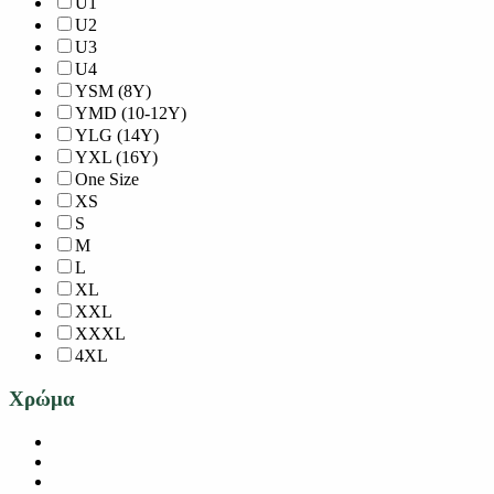
U1
U2
U3
U4
YSM (8Y)
YMD (10-12Y)
YLG (14Y)
YXL (16Y)
One Size
XS
S
M
L
XL
XXL
XXXL
4XL
Χρώμα