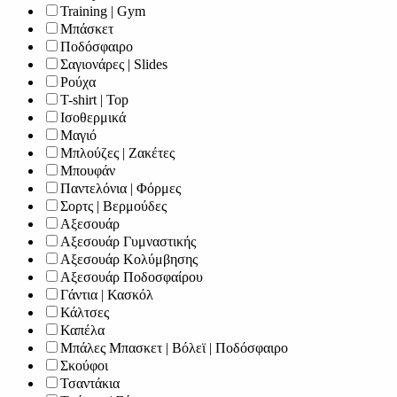
Training | Gym
Μπάσκετ
Ποδόσφαιρο
Σαγιονάρες | Slides
Ρούχα
T-shirt | Top
Ισοθερμικά
Μαγιό
Μπλούζες | Ζακέτες
Μπουφάν
Παντελόνια | Φόρμες
Σορτς | Βερμούδες
Αξεσουάρ
Αξεσουάρ Γυμναστικής
Αξεσουάρ Κολύμβησης
Αξεσουάρ Ποδοσφαίρου
Γάντια | Κασκόλ
Κάλτσες
Καπέλα
Μπάλες Μπασκετ | Βόλεϊ | Ποδόσφαιρο
Σκούφοι
Τσαντάκια