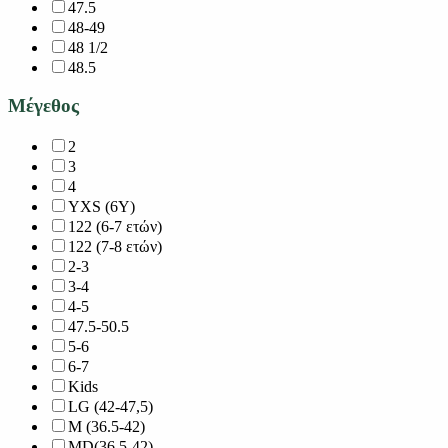
47.5
48-49
48 1/2
48.5
Μέγεθος
2
3
4
YXS (6Y)
122 (6-7 ετών)
122 (7-8 ετών)
2-3
3-4
4-5
47.5-50.5
5-6
6-7
Kids
LG (42-47,5)
M (36.5-42)
MD(36,5-42)