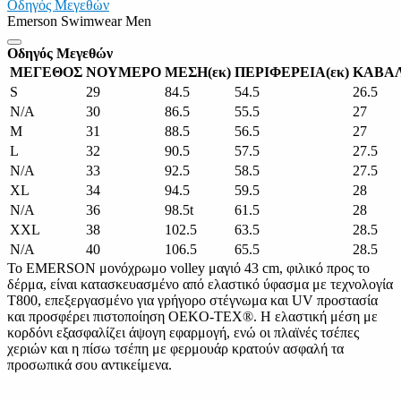
Οδηγός Μεγεθών
Emerson Swimwear Men
Οδηγός Μεγεθών
ΜΕΓΕΘΟΣ
ΝΟΥΜΕΡΟ
ΜΕΣΗ(εκ)
ΠΕΡΙΦΕΡΕΙΑ(εκ)
ΚΑΒΑΛ
S
29
84.5
54.5
26.5
N/A
30
86.5
55.5
27
M
31
88.5
56.5
27
L
32
90.5
57.5
27.5
N/A
33
92.5
58.5
27.5
XL
34
94.5
59.5
28
N/A
36
98.5t
61.5
28
XXL
38
102.5
63.5
28.5
N/A
40
106.5
65.5
28.5
Το EMERSON μονόχρωμο volley μαγιό 43 cm, φιλικό προς το
δέρμα, είναι κατασκευασμένο από ελαστικό ύφασμα με τεχνολογία
T800, επεξεργασμένο για γρήγορο στέγνωμα και UV προστασία
και προσφέρει πιστοποίηση OEKO-TEX®. Η ελαστική μέση με
κορδόνι εξασφαλίζει άψογη εφαρμογή, ενώ οι πλαϊνές τσέπες
χεριών και η πίσω τσέπη με φερμουάρ κρατούν ασφαλή τα
προσωπικά σου αντικείμενα.