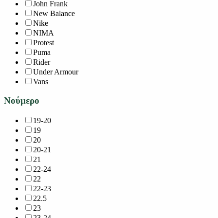
John Frank
New Balance
Nike
NIMA
Protest
Puma
Rider
Under Armour
Vans
Νούμερο
19-20
19
20
20-21
21
22-24
22
22-23
22.5
23
23-24