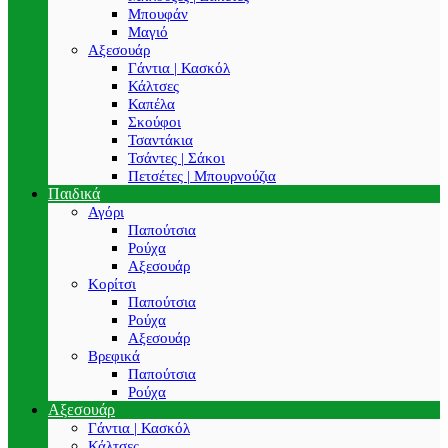
Μπουφάν
Μαγιό
Αξεσουάρ
Γάντια | Κασκόλ
Κάλτσες
Καπέλα
Σκούφοι
Τσαντάκια
Τσάντες | Σάκοι
Πετσέτες | Μπουρνούζια
Παιδικά
Αγόρι
Παπούτσια
Ρούχα
Αξεσουάρ
Κορίτσι
Παπούτσια
Ρούχα
Αξεσουάρ
Βρεφικά
Παπούτσια
Ρούχα
Αξεσουάρ
Γάντια | Κασκόλ
Κάλτσες