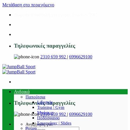
Μετάβαση στο περιεχόμενο
Δωρεάν αποστολή
για αγορές άνω των 50€!
Τηλεφωνικές παραγγελίες
2310 659 992
|
6996629100
Ανδρικά
Παπούτσια
Lifestyle
Τηλεφωνικές παραγγελίες
Training | Gym
Μπάσκετ
2310 659 992
|
6996629100
Ποδόσφαιρο
Σαγιονάρες | Slides
Αναζήτηση για:
Ρούχα