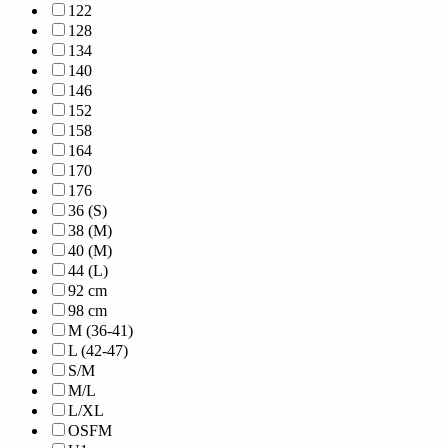
122
128
134
140
146
152
158
164
170
176
36 (S)
38 (M)
40 (M)
44 (L)
92 cm
98 cm
M (36-41)
L (42-47)
S/M
M/L
L/XL
OSFM