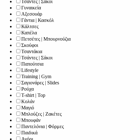
Τσάντες | Σάκοι
Γυναικεία
Αξεσουάρ
Γάντια | Κασκόλ
Κάλτσες
Καπέλα
Πετσέτες | Μπουρνούζια
Σκούφοι
Τσαντάκια
Τσάντες | Σάκοι
Παπούτσια
Lifestyle
Training | Gym
Σαγιονάρες | Slides
Ρούχα
T-shirt | Top
Κολάν
Μαγιό
Μπλούζες | Ζακέτες
Μπουφάν
Παντελόνια | Φόρμες
Παιδικά
Αγόρι