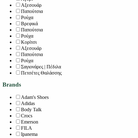
Αξεσουάρ
Παπούτσια
Ρούχα
Βρεφικά
Παπούτσια
Ρούχα
Κορίτσι
Αξεσουάρ
Παπούτσια
Ρούχα
Σαγιονάρες | Πέδιλα
Πετσέτες Θαλάσσης
Brands
Adam's Shoes
Adidas
Body Talk
Crocs
Emerson
FILA
Ipanema