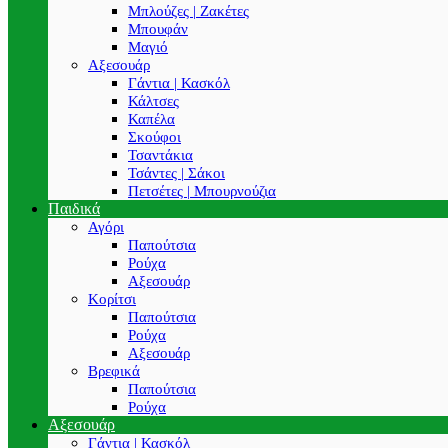
Μπλούζες | Ζακέτες
Μπουφάν
Μαγιό
Αξεσουάρ
Γάντια | Κασκόλ
Κάλτσες
Καπέλα
Σκούφοι
Τσαντάκια
Τσάντες | Σάκοι
Πετσέτες | Μπουρνούζια
Παιδικά
Αγόρι
Παπούτσια
Ρούχα
Αξεσουάρ
Κορίτσι
Παπούτσια
Ρούχα
Αξεσουάρ
Βρεφικά
Παπούτσια
Ρούχα
Αξεσουάρ
Γάντια | Κασκόλ