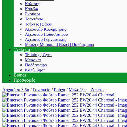
Κάλτσες
Καπέλα
Σκούφοι
Τσαντάκια
Τσάντες | Σάκοι
Αξεσουάρ Κολύμβησης
Αξεσουάρ Ποδοσφαίρου
Αξεσουάρ Γυμναστικής
Μπάλες Μπασκετ | Βόλεϊ | Ποδόσφαιρο
‘Αθλημα
Training | Gym
Μπάσκετ
Ποδόσφαιρο
Κολύμβηση
Brands
Προσφορές
Αρχική σελίδα
/
Γυναικεία
/
Ρούχα
/
Μπλούζες | Ζακέτες