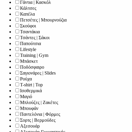
Γάντια | Κασκόλ
Κάλτσες
Καπέλα
Πετσέτες | Μπουρνούζια
Σκούφοι
Τσαντάκια
Τσάντες | Σάκοι
Παπούτσια
Lifestyle
Training | Gym
Μπάσκετ
Ποδόσφαιρο
Σαγιονάρες | Slides
Ρούχα
T-shirt | Top
Ισοθερμικά
Μαγιό
Μπλούζες | Ζακέτες
Μπουφάν
Παντελόνια | Φόρμες
Σορτς | Βερμούδες
Αξεσουάρ
Αξεσουάρ Γυμναστικής