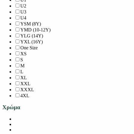
U2
U3
U4
YSM (8Y)
YMD (10-12Y)
YLG (14Y)
YXL (16Y)
One Size
XS
S
M
L
XL
XXL
XXXL
4XL
Χρώμα