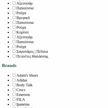
Αξεσουάρ
Παπούτσια
Ρούχα
Βρεφικά
Παπούτσια
Ρούχα
Κορίτσι
Αξεσουάρ
Παπούτσια
Ρούχα
Σαγιονάρες | Πέδιλα
Πετσέτες Θαλάσσης
Brands
Adam's Shoes
Adidas
Body Talk
Crocs
Emerson
FILA
Ipanema