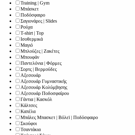
Training | Gym
Μπάσκετ
Ποδόσφαιρο
Σαγιονάρες | Slides
Ρούχα
T-shirt | Top
Ισοθερμικά
Μαγιό
Μπλούζες | Ζακέτες
Μπουφάν
Παντελόνια | Φόρμες
Σορτς | Βερμούδες
Αξεσουάρ
Αξεσουάρ Γυμναστικής
Αξεσουάρ Κολύμβησης
Αξεσουάρ Ποδοσφαίρου
Γάντια | Κασκόλ
Κάλτσες
Καπέλα
Μπάλες Μπασκετ | Βόλεϊ | Ποδόσφαιρο
Σκούφοι
Τσαντάκια