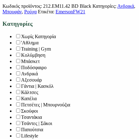
Κωδικός προϊόντος:
212.EM11.42 BD Black
Κατηγορίες:
Ανδρικά
,
Μπουφάν
,
Ρούχα
Ετικέτα:
EmersonFW21
Κατηγορίες
Χωρίς Κατηγορία
'Αθλημα
Training | Gym
Κολύμβηση
Μπάσκετ
Ποδόσφαιρο
Ανδρικά
Αξεσουάρ
Γάντια | Κασκόλ
Κάλτσες
Καπέλα
Πετσέτες | Μπουρνούζια
Σκούφοι
Τσαντάκια
Τσάντες | Σάκοι
Παπούτσια
Lifestyle