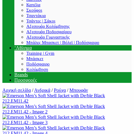
Καπέλα
Σκούφοι
Τσαντάκια
Τσάντες | Σάκοι
Αξεσουάρ Κολύμβησης
Αξεσουάρ Ποδοσφαίρου
Αξεσουάρ Γυμναστικής
Μπάλες Μπασκετ | Βόλεϊ | Ποδόσφαιρο
‘Αθλημα
Training | Gym
Μπάσκετ
Ποδόσφαιρο
Κολύμβηση
Brands
Προσφορές
Αρχική σελίδα
/
Ανδρικά
/
Ρούχα
/
Μπουφάν