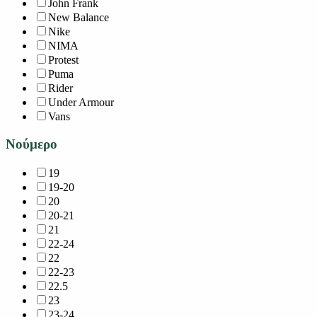
John Frank
New Balance
Nike
NIMA
Protest
Puma
Rider
Under Armour
Vans
Νούμερο
19
19-20
20
20-21
21
22-24
22
22-23
22.5
23
23-24