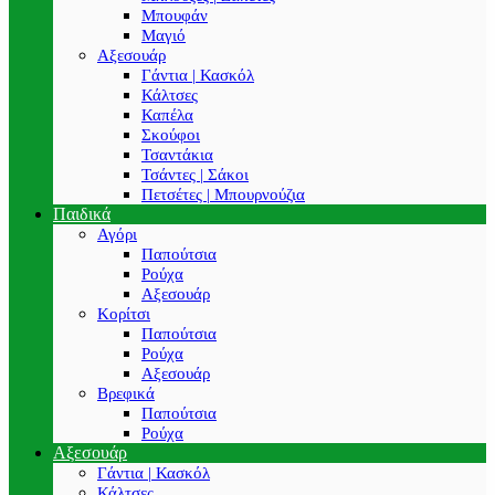
Μπουφάν
Μαγιό
Αξεσουάρ
Γάντια | Κασκόλ
Κάλτσες
Καπέλα
Σκούφοι
Τσαντάκια
Τσάντες | Σάκοι
Πετσέτες | Μπουρνούζια
Παιδικά
Αγόρι
Παπούτσια
Ρούχα
Αξεσουάρ
Κορίτσι
Παπούτσια
Ρούχα
Αξεσουάρ
Βρεφικά
Παπούτσια
Ρούχα
Αξεσουάρ
Γάντια | Κασκόλ
Κάλτσες