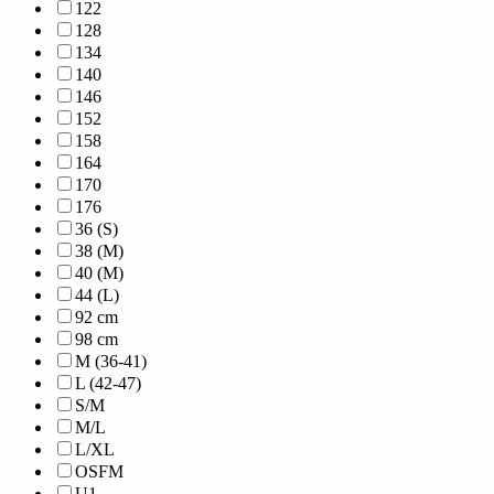
122
128
134
140
146
152
158
164
170
176
36 (S)
38 (M)
40 (M)
44 (L)
92 cm
98 cm
M (36-41)
L (42-47)
S/M
M/L
L/XL
OSFM
U1