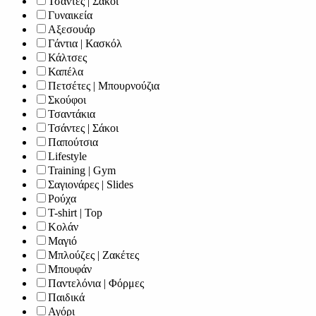
Τσάντες | Σάκοι
Γυναικεία
Αξεσουάρ
Γάντια | Κασκόλ
Κάλτσες
Καπέλα
Πετσέτες | Μπουρνούζια
Σκούφοι
Τσαντάκια
Τσάντες | Σάκοι
Παπούτσια
Lifestyle
Training | Gym
Σαγιονάρες | Slides
Ρούχα
T-shirt | Top
Κολάν
Μαγιό
Μπλούζες | Ζακέτες
Μπουφάν
Παντελόνια | Φόρμες
Παιδικά
Αγόρι