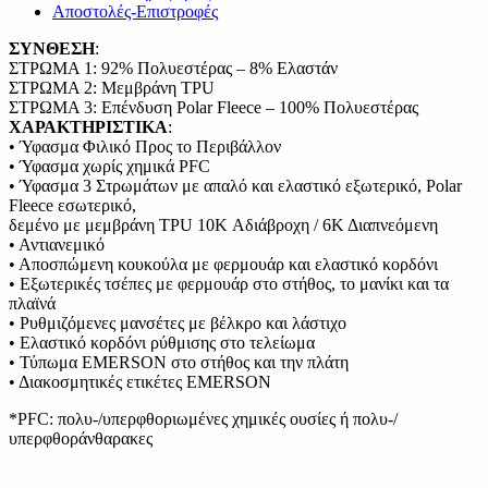
Αποστολές-Επιστροφές
ΣΥΝΘΕΣΗ
:
ΣΤΡΩΜΑ 1: 92% Πολυεστέρας – 8% Ελαστάν
ΣΤΡΩΜΑ 2: Μεμβράνη TPU
ΣΤΡΩΜΑ 3: Επένδυση Polar Fleece – 100% Πολυεστέρας
ΧΑΡΑΚΤΗΡΙΣΤΙΚΑ
:
• Ύφασμα Φιλικό Προς το Περιβάλλον
• Ύφασμα χωρίς χημικά PFC
• Ύφασμα 3 Στρωμάτων με απαλό και ελαστικό εξωτερικό, Polar
Fleece εσωτερικό,
δεμένο με μεμβράνη TPU 10K Αδιάβροχη / 6Κ Διαπνεόμενη
• Αντιανεμικό
• Αποσπώμενη κουκούλα με φερμουάρ και ελαστικό κορδόνι
• Εξωτερικές τσέπες με φερμουάρ στο στήθος, το μανίκι και τα
πλαϊνά
• Ρυθμιζόμενες μανσέτες με βέλκρο και λάστιχο
• Ελαστικό κορδόνι ρύθμισης στο τελείωμα
• Τύπωμα EMERSON στο στήθος και την πλάτη
• Διακοσμητικές ετικέτες EMERSON
*PFC: πολυ-/υπερφθοριωμένες χημικές ουσίες ή πολυ-/
υπερφθοράνθαρακες