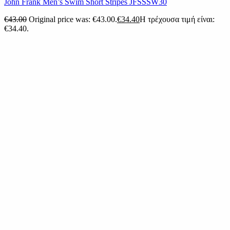
John Frank Men’s Swim Short Stripes JFSSSW30
€
43.00
Original price was: €43.00.
€
34.40
Η τρέχουσα τιμή είναι:
€34.40.