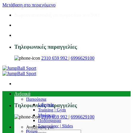
Μετάβαση στο περιεχόμενο
Δωρεάν αποστολή
για αγορές άνω των 50€!
Τηλεφωνικές παραγγελίες
2310 659 992
|
6996629100
Ανδρικά
Παπούτσια
Lifestyle
Τηλεφωνικές παραγγελίες
Training | Gym
Μπάσκετ
2310 659 992
|
6996629100
Ποδόσφαιρο
Σαγιονάρες | Slides
Αναζήτηση για:
Ρούχα