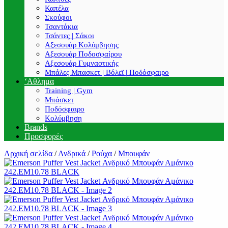
Καπέλα
Σκούφοι
Τσαντάκια
Τσάντες | Σάκοι
Αξεσουάρ Κολύμβησης
Αξεσουάρ Ποδοσφαίρου
Αξεσουάρ Γυμναστικής
Μπάλες Μπασκετ | Βόλεϊ | Ποδόσφαιρο
‘Αθλημα
Training | Gym
Μπάσκετ
Ποδόσφαιρο
Κολύμβηση
Brands
Προσφορές
Αρχική σελίδα
/
Ανδρικά
/
Ρούχα
/
Μπουφάν