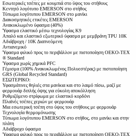
Εσωτερικές τσέπες με κουμπιά στο ύψος του στήθους
Κεντητό λογότυπο EMERSON στο στήθος
Τύπωμα λογότυπου EMERSON στο μανίκι
Διακοσμητικές ετικέτες EMERSON
Ανακυκλωμένο ύφασμα (40%)
Ύφασμα ελαστικό μέσω τεχνολογίας Κ9
Απαλό και ελαστικό εξωτερικό ύφασμα με μεμβράνη TPU 10K
Αδιάβροχη / 10Κ Διαπνεόμενη
Αντιανεμικό
Ύφασμα φιλικό προς το περιβάλλον με πιστοποίηση OEKO-TEX
® Standard
Ύφασμα χωρίς χημικά PFC
Γέμισμα (100% Ανακυκλωμένος Πολυεστέρας) με πιστοποίηση
GRS (Global Recycled Standard)
ΕΣΩΤΕΡΙΚΟ:
Υφασμάτινες θηλιές στα μανίκια και στο λαιμό πίσω, μαζί με
φερμουάρ διπλής όψης για εύκολη αποκόλληση
Ρυθμιζόμενο στρίφωμα με ελαστικό κορδόνι
Πλαϊνές τσέπες χεριών με φερμουάρ
Μια εσωτερική τσέπη στο ύψος του στήθους με φερμουάρ
Τεχνολογία θερμομόνωσης
Τύπωμα λογότυπου EMERSON στο στήθος, στο μανίκι και στην
πλάτη
Αδιάβροχο ύφασμα
Ύφασμα φιλικό προς το περιβάλλον με πιστοποίηση OEKO-TEX