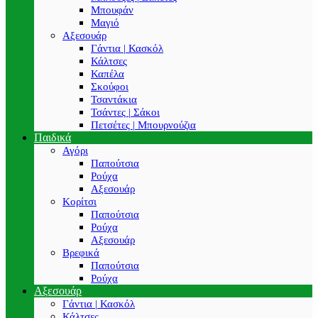
Μπουφάν
Μαγιό
Αξεσουάρ
Γάντια | Κασκόλ
Κάλτσες
Καπέλα
Σκούφοι
Τσαντάκια
Τσάντες | Σάκοι
Πετσέτες | Μπουρνούζια
Παιδικά
Αγόρι
Παπούτσια
Ρούχα
Αξεσουάρ
Κορίτσι
Παπούτσια
Ρούχα
Αξεσουάρ
Βρεφικά
Παπούτσια
Ρούχα
Αξεσουάρ
Γάντια | Κασκόλ
Κάλτσες