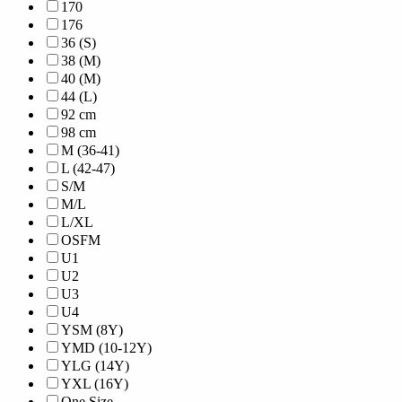
170
176
36 (S)
38 (M)
40 (M)
44 (L)
92 cm
98 cm
M (36-41)
L (42-47)
S/M
M/L
L/XL
OSFM
U1
U2
U3
U4
YSM (8Y)
YMD (10-12Y)
YLG (14Y)
YXL (16Y)
One Size