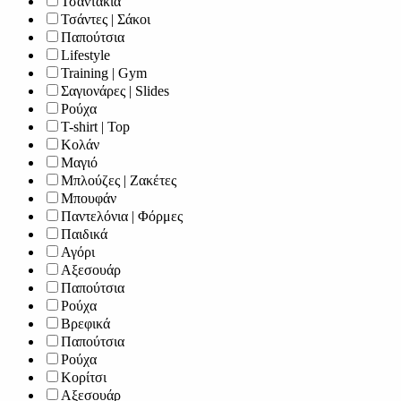
Τσαντάκια
Τσάντες | Σάκοι
Παπούτσια
Lifestyle
Training | Gym
Σαγιονάρες | Slides
Ρούχα
T-shirt | Top
Κολάν
Μαγιό
Μπλούζες | Ζακέτες
Μπουφάν
Παντελόνια | Φόρμες
Παιδικά
Αγόρι
Αξεσουάρ
Παπούτσια
Ρούχα
Βρεφικά
Παπούτσια
Ρούχα
Κορίτσι
Αξεσουάρ