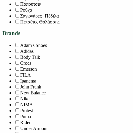
Παπούτσια
Ρούχα
Σαγιονάρες | Πέδιλα
Πετσέτες Θαλάσσης
Brands
Adam's Shoes
Adidas
Body Talk
Crocs
Emerson
FILA
Ipanema
John Frank
New Balance
Nike
NIMA
Protest
Puma
Rider
Under Armour