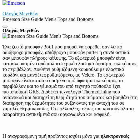
Οδηγός Μεγεθών
Emerson Size Guide Men's Tops and Bottoms
Οδηγός Μεγεθών
Ένα ζεστό μπουφάν 3σε1 που μπορεί να φορεθεί σαν λεπτό
αδιάβροχο μπουφάν, αδιάβροχο μπουφάν puffer ή συνδυαστικά
σαν μπουφάν πλήρους κάλυψης. Το εξωτερικό μπουφάν είναι
κατασκευασμένο από πολυεστερικό ελαστικό ύφασμα, φιλικό προς
το περιβάλλον. Διαθέτει ρυθμιζόμενη κουκούλα με ελαστικό
κορδόνι και μανσέτες ρυθμιζόμενες με Velcro. Το εσωτερικό
μπουφάν είναι κατασκευασμένο από ύφασμα φιλικό προς το
περιβάλλον και το γέμισμά του από τεχνητό πούπουλο έχει
πιστοποίηση GRS. Διαθέτει τεχνολογία ThermoLining που
αντανακλά και διατηρεί τη θερμότητα του σώματος και βοηθάει στη
διατήρηση της θερμότητας του αυξάνοντας την αντοχή του σε
χαμηλές θερμοκρασίες. Οι πολλαπλές τσέπες του κρατούν όλα τα
απαραίτητα αντικείμενά σου οργανωμένα και ασφαλή.
Η αναγραφόμενη τιμή προϊόντος ισχύει μόνο για
ηλεκτρονικές