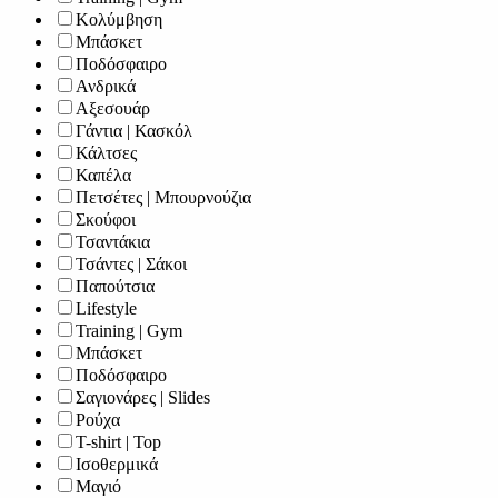
Κολύμβηση
Μπάσκετ
Ποδόσφαιρο
Ανδρικά
Αξεσουάρ
Γάντια | Κασκόλ
Κάλτσες
Καπέλα
Πετσέτες | Μπουρνούζια
Σκούφοι
Τσαντάκια
Τσάντες | Σάκοι
Παπούτσια
Lifestyle
Training | Gym
Μπάσκετ
Ποδόσφαιρο
Σαγιονάρες | Slides
Ρούχα
T-shirt | Top
Ισοθερμικά
Μαγιό