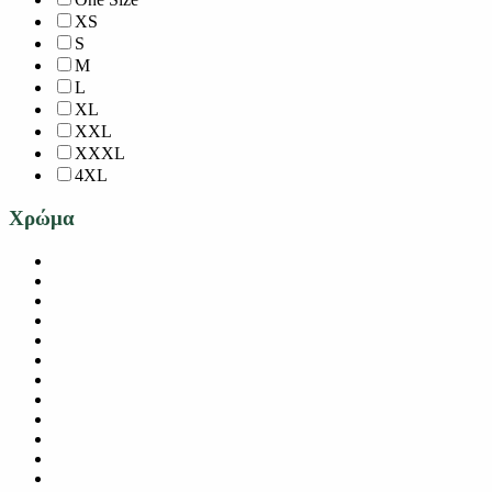
XS
S
M
L
XL
XXL
XXXL
4XL
Χρώμα