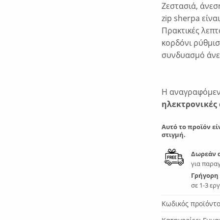
Ζεστασιά, άνεσ
zip sherpa είνα
Πρακτικές λεπτ
κορδόνι ρύθμισ
συνδυασμό άνεσ
Η αναγραφόμενη
ηλεκτρονικές 
Αυτό το προϊόν εί
στιγμή.
Δωρεάν 
για παραγ
Γρήγορη
σε 1-3 ερ
Κωδικός προϊόντ