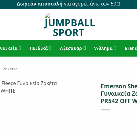
Δωρεάν αποστολή
για αγορές άνω των 50€!
ναικεία
Παιδικά
Αξεσουάρ
‘Αθλημα
Bran
| Ζακέτες
Emerson Sher
Γυναικεία Ζ
PR542 OFF 