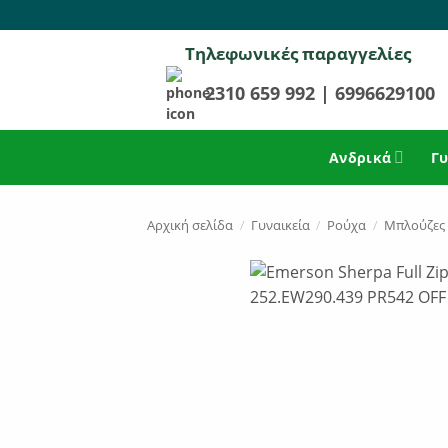
Μετάβαση
στο
Τηλεφωνικές παραγγελίες
περιεχόμενο
2310 659 992
|
6996629100
Ανδρικά
Γυ
Αρχική σελίδα
/
Γυναικεία
/
Ρούχα
/
Μπλούζες 