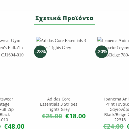
Σχετικά Προϊόντα
-28%
-20%
rtswear
Adidas Core
Ipanema An
ntage
Essentials 3 Stripes
Print Γυναικ
ull-Zip
Tights Grey
Σαγιονάρ
€
25.00
€
18.00
Black
Black/Beige 
Original
Η
price
τρέχουσα
-010
22318
was:
τιμή
0
€
48.00
€
24.00
Original
Η
O
€25.00.
είναι:
price
τρέχουσα
p