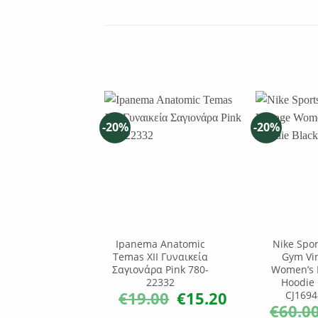
-20%
-20%
Ipanema Anatomic
Nike Spo
Temas XII Γυναικεία
Gym Vi
Σαγιονάρα Pink 780-
Women’s F
22332
Hoodie 
€
19.00
€
15.20
CJ1694
Original
Η
price
τρέχουσα
€
60.0
was:
τιμή