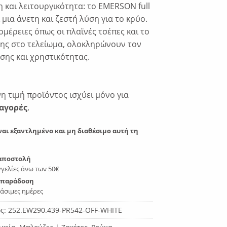
η και λειτουργικότητα: το EMERSON full
ι μια άνετη και ζεστή λύση για το κρύο.
ομέρειες όπως οι πλαϊνές τσέπες και το
ης στο τελείωμα, ολοκληρώνουν τον
ης και χρηστικότητας.
 τιμή προϊόντος ισχύει μόνο για
αγορές
.
ναι εξαντλημένο και μη διαθέσιμο αυτή τη
αποστολή
γελίες άνω των 50€
 παράδοση
γάσιμες ημέρες
ος:
252.EW290.439-PR542-OFF-WHITE