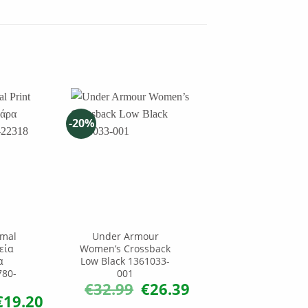
-20%
imal
Under Armour
Under Armour
εία
Women’s Crossback
Women’s Rival
α
Low Black 1361033-
Fleece Joggers
780-
001
1356416-001
€
32.99
€
26.39
€
39.99
Original
Η
price
τρέχουσα
€
19.20
riginal
Η
was:
τιμή
rice
τρέχουσα