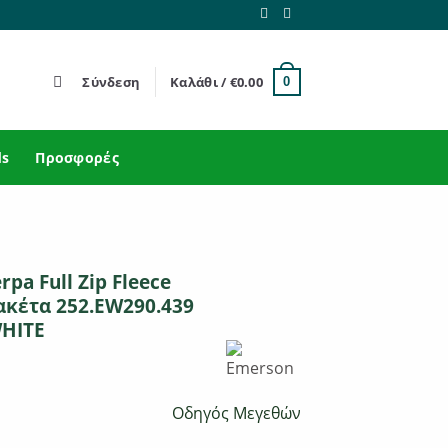
Σύνδεση
Καλάθι /
€
0.00
0
ds
Προσφορές
pa Full Zip Fleece
ακέτα 252.EW290.439
WHITE
Οδηγός Μεγεθών