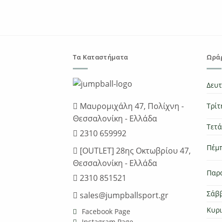
€19.00.
είναι:
€15.20.
Τα Καταστήματα
Ωράρ
Δευ
Μαυρομιχάλη 47, Πολίχνη -
Τρίτ
Θεσσαλονίκη - Ελλάδα
Τετ
2310 659992
Πέμ
[OUTLET] 28ης Οκτωβρίου 47,
Θεσσαλονίκη - Ελλάδα
Παρ
2310 851521
Σάβ
sales@jumpballsport.gr
Κυρ
Facebook Page
Instagram Page