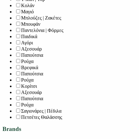
Κολάν
Μαγιό
Μπλούζες | Ζακέτες
Μπουφάν
Παντελόνια | Φόρμες
Παιδικά
Αγόρι
Αξεσουάρ
Παπούτσια
Ρούχα
Βρεφικά
Παπούτσια
Ρούχα
Κορίτσι
Αξεσουάρ
Παπούτσια
Ρούχα
Σαγιονάρες | Πέδιλα
Πετσέτες Θαλάσσης
Brands