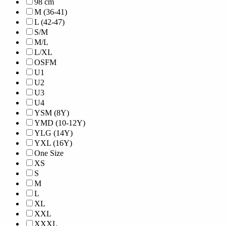
98 cm
M (36-41)
L (42-47)
S/M
M/L
L/XL
OSFM
U1
U2
U3
U4
YSM (8Y)
YMD (10-12Y)
YLG (14Y)
YXL (16Y)
One Size
XS
S
M
L
XL
XXL
XXXL