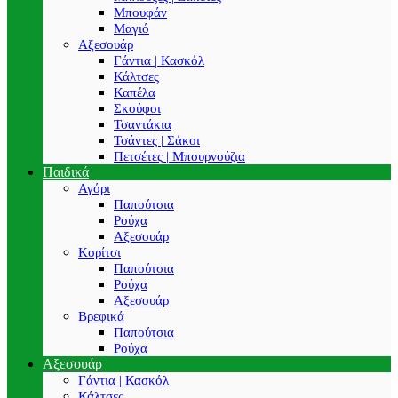
Μπουφάν
Μαγιό
Αξεσουάρ
Γάντια | Κασκόλ
Κάλτσες
Καπέλα
Σκούφοι
Τσαντάκια
Τσάντες | Σάκοι
Πετσέτες | Μπουρνούζια
Παιδικά
Αγόρι
Παπούτσια
Ρούχα
Αξεσουάρ
Κορίτσι
Παπούτσια
Ρούχα
Αξεσουάρ
Βρεφικά
Παπούτσια
Ρούχα
Αξεσουάρ
Γάντια | Κασκόλ
Κάλτσες