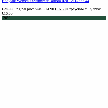
Βodytalk Women’s Swimwear Bottom Red 1211-909044
€
24.90
Original price was: €24.90.
€
16.50
Η τρέχουσα τιμή είναι:
€16.50.
-20%