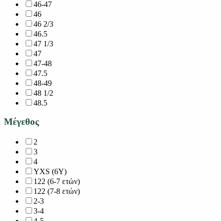
46-47
46
46 2/3
46.5
47 1/3
47
47-48
47.5
48-49
48 1/2
48.5
Μέγεθος
2
3
4
YXS (6Y)
122 (6-7 ετών)
122 (7-8 ετών)
2-3
3-4
4-5