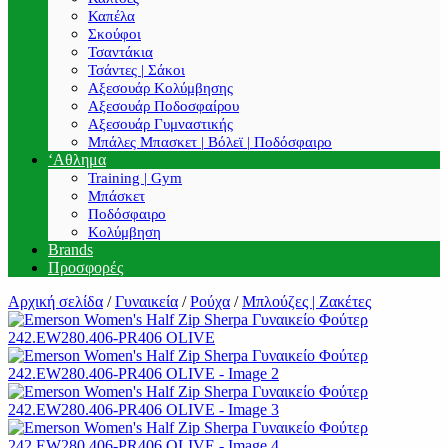
Καπέλα
Σκούφοι
Τσαντάκια
Τσάντες | Σάκοι
Αξεσουάρ Κολύμβησης
Αξεσουάρ Ποδοσφαίρου
Αξεσουάρ Γυμναστικής
Μπάλες Μπασκετ | Βόλεϊ | Ποδόσφαιρο
‘Αθλημα
Training | Gym
Μπάσκετ
Ποδόσφαιρο
Κολύμβηση
Brands
Προσφορές
Αρχική σελίδα
/
Γυναικεία
/
Ρούχα
/
Μπλούζες | Ζακέτες