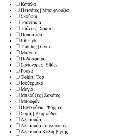
Καπέλα
Πετσέτες | Μπουρνούζια
Σκούφοι
Τσαντάκια
Τσάντες | Σάκοι
Παπούτσια
Lifestyle
Training | Gym
Μπάσκετ
Ποδόσφαιρο
Σαγιονάρες | Slides
Ρούχα
T-shirt | Top
Ισοθερμικά
Μαγιό
Μπλούζες | Ζακέτες
Μπουφάν
Παντελόνια | Φόρμες
Σορτς | Βερμούδες
Αξεσουάρ
Αξεσουάρ Γυμναστικής
Αξεσουάρ Κολύμβησης