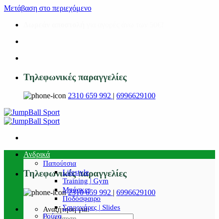
Μετάβαση στο περιεχόμενο
Δωρεάν αποστολή
για αγορές άνω των 50€!
Τηλεφωνικές παραγγελίες
2310 659 992
|
6996629100
Ανδρικά
Παπούτσια
Lifestyle
Τηλεφωνικές παραγγελίες
Training | Gym
Μπάσκετ
2310 659 992
|
6996629100
Ποδόσφαιρο
Σαγιονάρες | Slides
Αναζήτηση για:
Ρούχα