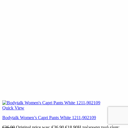
Quick View
Bodytalk Women’s Capri Pants White 1211-902109
€
36.90
Original price was: €36.90.
€
18.90
Η τρέχουσα τιμή είναι: