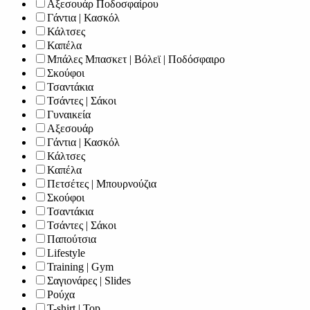
Αξεσουάρ Ποδοσφαίρου
Γάντια | Κασκόλ
Κάλτσες
Καπέλα
Μπάλες Μπασκετ | Βόλεϊ | Ποδόσφαιρο
Σκούφοι
Τσαντάκια
Τσάντες | Σάκοι
Γυναικεία
Αξεσουάρ
Γάντια | Κασκόλ
Κάλτσες
Καπέλα
Πετσέτες | Μπουρνούζια
Σκούφοι
Τσαντάκια
Τσάντες | Σάκοι
Παπούτσια
Lifestyle
Training | Gym
Σαγιονάρες | Slides
Ρούχα
T-shirt | Top