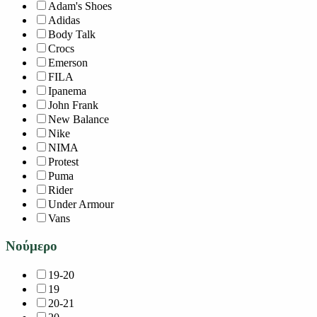
Adam's Shoes
Adidas
Body Talk
Crocs
Emerson
FILA
Ipanema
John Frank
New Balance
Nike
NIMA
Protest
Puma
Rider
Under Armour
Vans
Νούμερο
19-20
19
20-21