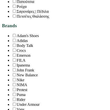
Παπούτσια
Ρούχα
Σαγιονάρες | Πέδιλα
Πετσέτες Θαλάσσης
Brands
Adam's Shoes
Adidas
Body Talk
Crocs
Emerson
FILA
Ipanema
John Frank
New Balance
Nike
NIMA
Protest
Puma
Rider
Under Armour
Vans