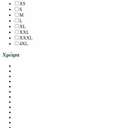
XS
S
M
L
XL
XXL
XXXL
4XL
Χρώμα