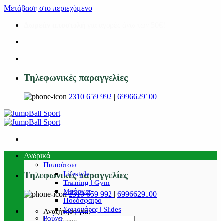
Μετάβαση στο περιεχόμενο
Δωρεάν αποστολή
για αγορές άνω των 50€!
Τηλεφωνικές παραγγελίες
2310 659 992
|
6996629100
Ανδρικά
Παπούτσια
Lifestyle
Τηλεφωνικές παραγγελίες
Training | Gym
Μπάσκετ
2310 659 992
|
6996629100
Ποδόσφαιρο
Σαγιονάρες | Slides
Αναζήτηση για:
Ρούχα