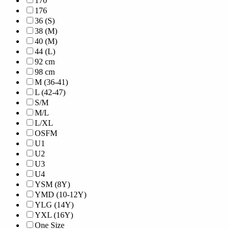
170
176
36 (S)
38 (M)
40 (M)
44 (L)
92 cm
98 cm
M (36-41)
L (42-47)
S/M
M/L
L/XL
OSFM
U1
U2
U3
U4
YSM (8Y)
YMD (10-12Y)
YLG (14Y)
YXL (16Y)
One Size