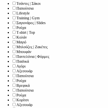
Τσάντες | Σάκοι
Παπούτσια
Lifestyle
Training | Gym
Σαγιονάρες | Slides
Ρούχα
T-shirt | Top
Κολάν
Μαγιό
Μπλούζες | Ζακέτες
Μπουφάν
Παντελόνια | Φόρμες
Παιδικά
Αγόρι
Αξεσουάρ
Παπούτσια
Ρούχα
Βρεφικά
Παπούτσια
Ρούχα
Κορίτσι
Αξεσουάρ