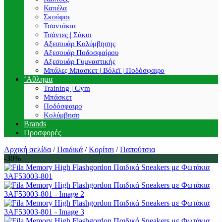
Καπέλα
Σκούφοι
Τσαντάκια
Τσάντες | Σάκοι
Αξεσουάρ Κολύμβησης
Αξεσουάρ Ποδοσφαίρου
Αξεσουάρ Γυμναστικής
Μπάλες Μπασκετ | Βόλεϊ | Ποδόσφαιρο
‘Αθλημα
Training | Gym
Μπάσκετ
Ποδόσφαιρο
Κολύμβηση
Brands
Προσφορές
Αρχική σελίδα
/
Παιδικά
/
Κορίτσι
/
Παπούτσια
-30%