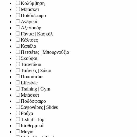
Κολύμβηση
Μπάσκετ
Ποδόσφαιρο
Ανδρικά
Αξεσουάρ
Γάντια | Κασκόλ
Κάλτσες
Καπέλα
Πετσέτες | Μπουρνούζια
Σκούφοι
Τσαντάκια
Τσάντες | Σάκοι
Παπούτσια
Lifestyle
Training | Gym
Μπάσκετ
Ποδόσφαιρο
Σαγιονάρες | Slides
Ρούχα
T-shirt | Top
Ισοθερμικά
Μαγιό