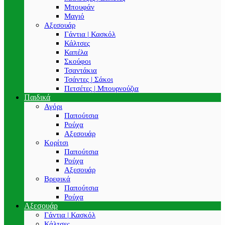
Μπουφάν
Μαγιό
Αξεσουάρ
Γάντια | Κασκόλ
Κάλτσες
Καπέλα
Σκούφοι
Τσαντάκια
Τσάντες | Σάκοι
Πετσέτες | Μπουρνούζια
Παιδικά
Αγόρι
Παπούτσια
Ρούχα
Αξεσουάρ
Κορίτσι
Παπούτσια
Ρούχα
Αξεσουάρ
Βρεφικά
Παπούτσια
Ρούχα
Αξεσουάρ
Γάντια | Κασκόλ
Κάλτσες