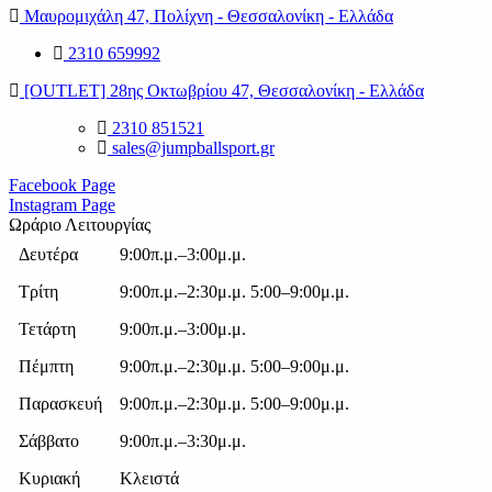
€28.00.
Μαυρομιχάλη 47, Πολίχνη - Θεσσαλονίκη - Ελλάδα
2310 659992
[OUTLET] 28ης Οκτωβρίου 47, Θεσσαλονίκη - Ελλάδα
2310 851521
sales@jumpballsport.gr
Facebook Page
Instagram Page
Ωράριο Λειτουργίας
Δευτέρα
9:00π.μ.–3:00μ.μ.
Τρίτη
9:00π.μ.–2:30μ.μ. 5:00–9:00μ.μ.
Τετάρτη
9:00π.μ.–3:00μ.μ.
Πέμπτη
9:00π.μ.–2:30μ.μ. 5:00–9:00μ.μ.
Παρασκευή
9:00π.μ.–2:30μ.μ. 5:00–9:00μ.μ.
Σάββατο
9:00π.μ.–3:30μ.μ.
Κυριακή
Κλειστά