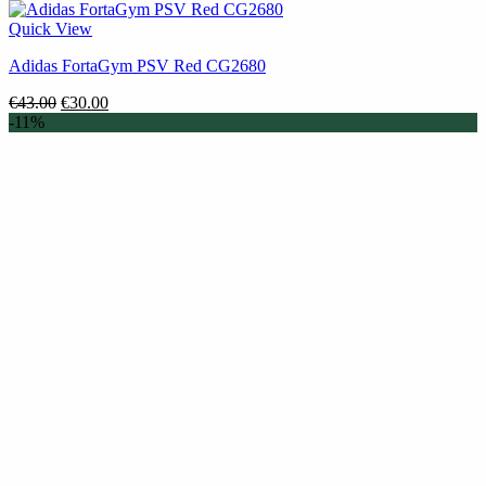
Quick View
Adidas FortaGym PSV Red CG2680
Original
Η
€
43.00
€
30.00
price
τρέχουσα
-11%
was:
τιμή
€43.00.
είναι:
€30.00.