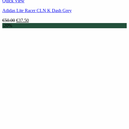
Quick View
Adidas Lite Racer CLN K Dash Grey
Original
Η
€
50.00
€
37.50
price
τρέχουσα
-20%
was:
τιμή
€50.00.
είναι:
€37.50.