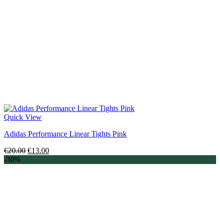
Quick View
Adidas Performance Linear Tights Pink
Original
Η
€
20.00
€
13.00
price
τρέχουσα
-30%
was:
τιμή
€20.00.
είναι:
€13.00.