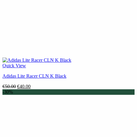
Quick View
Adidas Lite Racer CLN K Black
Original
Η
€
50.00
€
40.00
price
τρέχουσα
-30%
was:
τιμή
€50.00.
είναι:
€40.00.