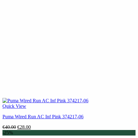
Quick View
Puma Wired Run AC Inf Pink 374217-06
Original
Η
€
40.00
€
28.00
price
τρέχουσα
-25%
was:
τιμή