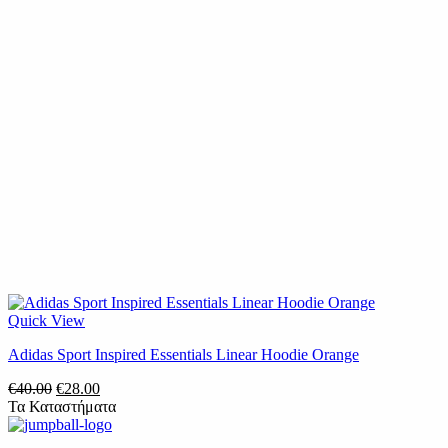
Quick View
Adidas Sport Inspired Essentials Linear Hoodie Orange
Original
Η
€
40.00
€
28.00
price
τρέχουσα
Τα Καταστήματα
was:
τιμή
€40.00.
είναι: