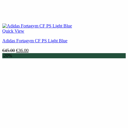
Quick View
Adidas Fortagym CF PS Light Blue
Original
Η
€
45.00
€
36.00
price
τρέχουσα
-20%
was:
τιμή
€45.00.
είναι:
€36.00.