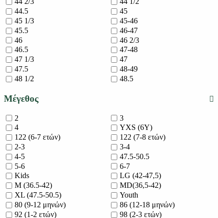
44 2/3
44 1/2
44.5
45
45 1/3
45-46
45.5
46-47
46
46 2/3
46.5
47-48
47 1/3
47
47.5
48-49
48 1/2
48.5
Μέγεθος
2
3
4
YXS (6Y)
122 (6-7 ετών)
122 (7-8 ετών)
2-3
3-4
4-5
47.5-50.5
5-6
6-7
Kids
LG (42-47,5)
M (36.5-42)
MD(36,5-42)
XL (47.5-50.5)
Youth
80 (9-12 μηνών)
86 (12-18 μηνών)
92 (1-2 ετών)
98 (2-3 ετών)