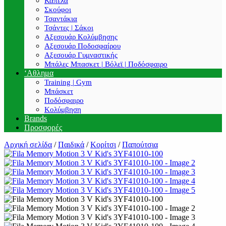
Καπέλα
Σκούφοι
Τσαντάκια
Τσάντες | Σάκοι
Αξεσουάρ Κολύμβησης
Αξεσουάρ Ποδοσφαίρου
Αξεσουάρ Γυμναστικής
Μπάλες Μπασκετ | Βόλεϊ | Ποδόσφαιρο
‘Αθλημα
Training | Gym
Μπάσκετ
Ποδόσφαιρο
Κολύμβηση
Brands
Προσφορές
Αρχική σελίδα
/
Παιδικά
/
Κορίτσι
/
Παπούτσια