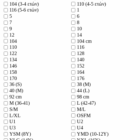
104 (3-4 ετών)
110 (4-5 ετών)
116 (5-6 ετών)
1
5
6
7
8
9
10
12
14
104
104 cm
110
116
122
128
134
140
146
152
158
164
170
176
36 (S)
38 (M)
40 (M)
44 (L)
92 cm
98 cm
M (36-41)
L (42-47)
S/M
M/L
L/XL
OSFM
U1
U2
U3
U4
YSM (8Y)
YMD (10-12Y)