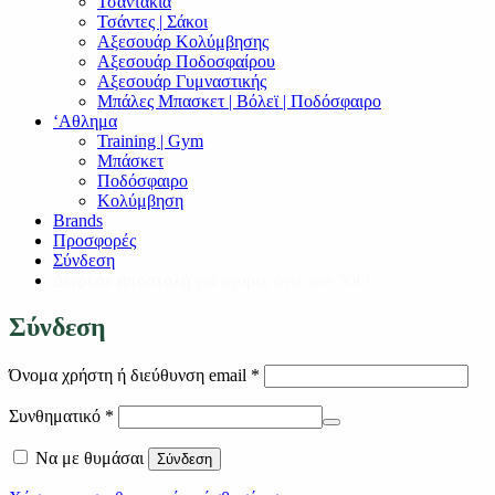
Τσαντάκια
Τσάντες | Σάκοι
Αξεσουάρ Κολύμβησης
Αξεσουάρ Ποδοσφαίρου
Αξεσουάρ Γυμναστικής
Μπάλες Μπασκετ | Βόλεϊ | Ποδόσφαιρο
‘Αθλημα
Training | Gym
Μπάσκετ
Ποδόσφαιρο
Κολύμβηση
Brands
Προσφορές
Σύνδεση
Δωρεάν αποστολή
για αγορές άνω των 50€!
Σύνδεση
Απαιτείται
Όνομα χρήστη ή διεύθυνση email
*
Απαιτείται
Συνθηματικό
*
Να με θυμάσαι
Σύνδεση