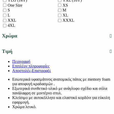
YLG (14Y)
YXL (16Y)
One Size
XS
S
M
L
XL
XXL
XXXL
4XL
Χρώμα
Τιμή
Περιγραφή
Επιπλέον πληροφορίες
Αποστολές-Επιστροφές
Εσωτερικά υφασμάτινος ανατομικός πάτος με memory foam
για αποφυγή κραδασμών .
Εξωτερικά συνθετικό υλικό με ανάγλυφο σχέδιο και σόλα
πανάλαφρη σε μοντέρνο στυλ.
Κλείσιμο με αυτοκόλλητο και ελαστικό κορδόνι για εύκολη
εφαρμογή.
Χρώμα λευκό.