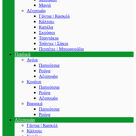
Μαγιό
Αξεσουάρ
Γάντια | Κασκόλ
Κάλτσες
Καπέλα
Σκούφοι
Τσαντάκια
Τσάντες | Σάκοι
Πετσέτες | Μπουρνούζια
Παιδικά
Αγόρι
Παπούτσια
Ρούχα
Αξεσουάρ
Κορίτσι
Παπούτσια
Ρούχα
Αξεσουάρ
Βρεφικά
Παπούτσια
Ρούχα
Αξεσουάρ
Γάντια | Κασκόλ
Κάλτσες