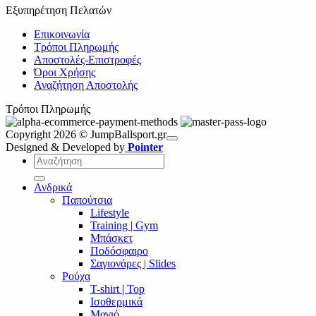
Εξυπηρέτηση Πελατών
Επικοινωνία
Τρόποι Πληρωμής
Αποστολές-Επιστροφές
Όροι Χρήσης
Αναζήτηση Αποστολής
Τρόποι Πληρωμής
Copyright 2026 © JumpBallsport.gr
Designed & Developed by
Pointer
Αναζήτηση
για:
Ανδρικά
Παπούτσια
Lifestyle
Training | Gym
Μπάσκετ
Ποδόσφαιρο
Σαγιονάρες | Slides
Ρούχα
T-shirt | Top
Ισοθερμικά
Μαγιό