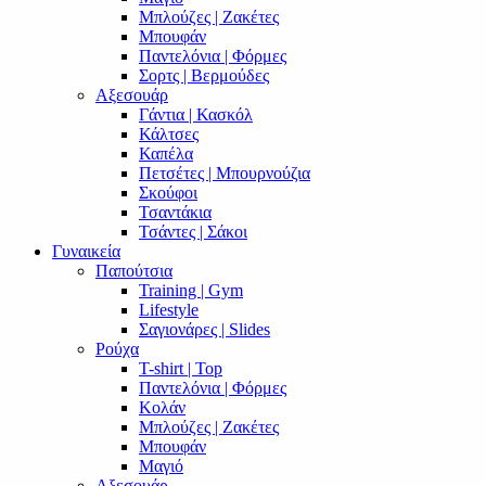
Μπλούζες | Ζακέτες
Μπουφάν
Παντελόνια | Φόρμες
Σορτς | Βερμούδες
Αξεσουάρ
Γάντια | Κασκόλ
Κάλτσες
Καπέλα
Πετσέτες | Μπουρνούζια
Σκούφοι
Τσαντάκια
Τσάντες | Σάκοι
Γυναικεία
Παπούτσια
Training | Gym
Lifestyle
Σαγιονάρες | Slides
Ρούχα
T-shirt | Top
Παντελόνια | Φόρμες
Κολάν
Μπλούζες | Ζακέτες
Μπουφάν
Μαγιό
Αξεσουάρ