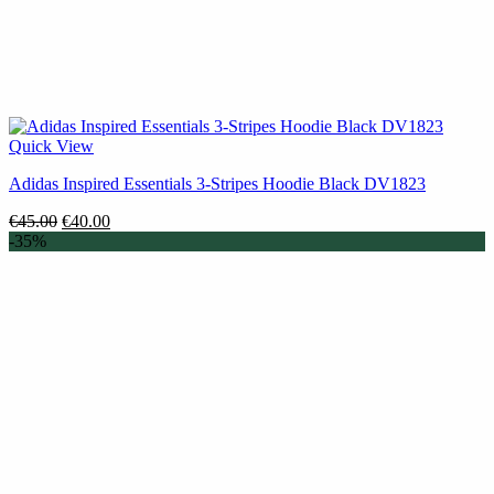
Quick View
Adidas Inspired Essentials 3-Stripes Hoodie Black DV1823
Original
Η
€
45.00
€
40.00
price
τρέχουσα
-35%
was:
τιμή
€45.00.
είναι:
€40.00.