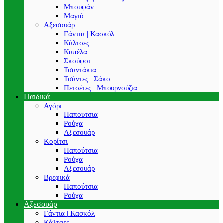
Μπουφάν
Μαγιό
Αξεσουάρ
Γάντια | Κασκόλ
Κάλτσες
Καπέλα
Σκούφοι
Τσαντάκια
Τσάντες | Σάκοι
Πετσέτες | Μπουρνούζια
Παιδικά
Αγόρι
Παπούτσια
Ρούχα
Αξεσουάρ
Κορίτσι
Παπούτσια
Ρούχα
Αξεσουάρ
Βρεφικά
Παπούτσια
Ρούχα
Αξεσουάρ
Γάντια | Κασκόλ
Κάλτσες