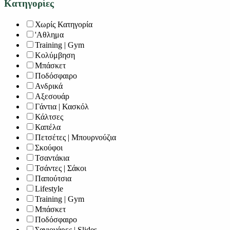
Κατηγορίες
Χωρίς Κατηγορία
'Αθλημα
Training | Gym
Κολύμβηση
Μπάσκετ
Ποδόσφαιρο
Ανδρικά
Αξεσουάρ
Γάντια | Κασκόλ
Κάλτσες
Καπέλα
Πετσέτες | Μπουρνούζια
Σκούφοι
Τσαντάκια
Τσάντες | Σάκοι
Παπούτσια
Lifestyle
Training | Gym
Μπάσκετ
Ποδόσφαιρο
Σαγιονάρες | Slides