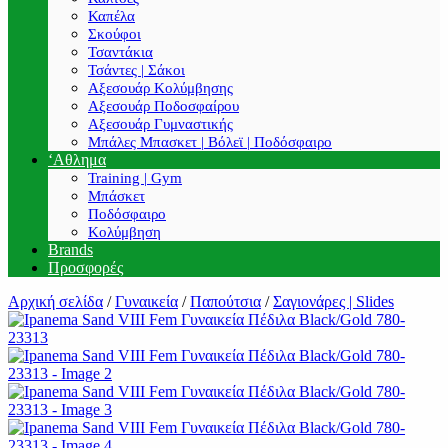
Καπέλα
Σκούφοι
Τσαντάκια
Τσάντες | Σάκοι
Αξεσουάρ Κολύμβησης
Αξεσουάρ Ποδοσφαίρου
Αξεσουάρ Γυμναστικής
Μπάλες Μπασκετ | Βόλεϊ | Ποδόσφαιρο
‘Αθλημα
Training | Gym
Μπάσκετ
Ποδόσφαιρο
Κολύμβηση
Brands
Προσφορές
Αρχική σελίδα
/
Γυναικεία
/
Παπούτσια
/
Σαγιονάρες | Slides