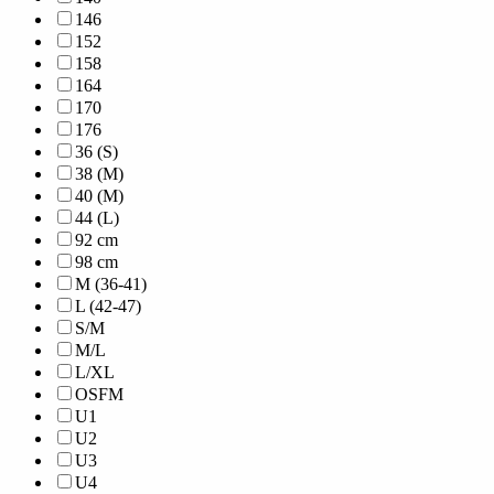
146
152
158
164
170
176
36 (S)
38 (M)
40 (M)
44 (L)
92 cm
98 cm
M (36-41)
L (42-47)
S/M
M/L
L/XL
OSFM
U1
U2
U3
U4