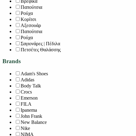
Βρεφικά
Παπούτσια
Ρούχα
Κορίτσι
Αξεσουάρ
Παπούτσια
Ρούχα
Σαγιονάρες | Πέδιλα
Πετσέτες Θαλάσσης
Brands
Adam's Shoes
Adidas
Body Talk
Crocs
Emerson
FILA
Ipanema
John Frank
New Balance
Nike
NIMA