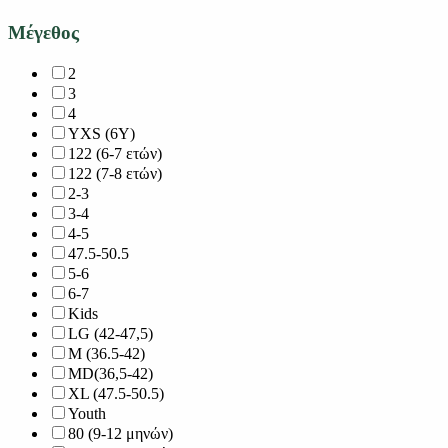
Μέγεθος
2
3
4
YXS (6Y)
122 (6-7 ετών)
122 (7-8 ετών)
2-3
3-4
4-5
47.5-50.5
5-6
6-7
Kids
LG (42-47,5)
M (36.5-42)
MD(36,5-42)
XL (47.5-50.5)
Youth
80 (9-12 μηνών)