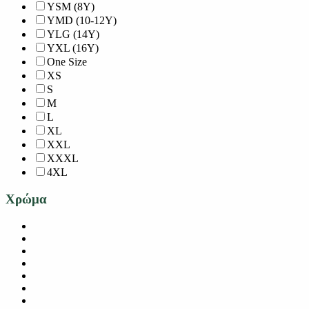
YSM (8Y)
YMD (10-12Y)
YLG (14Y)
YXL (16Y)
One Size
XS
S
M
L
XL
XXL
XXXL
4XL
Χρώμα