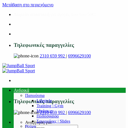
Μετάβαση στο περιεχόμενο
Δωρεάν αποστολή
για αγορές άνω των 50€!
Τηλεφωνικές παραγγελίες
2310 659 992
|
6996629100
Ανδρικά
Παπούτσια
Lifestyle
Τηλεφωνικές παραγγελίες
Training | Gym
Μπάσκετ
2310 659 992
|
6996629100
Ποδόσφαιρο
Σαγιονάρες | Slides
Αναζήτηση για:
Ρούχα