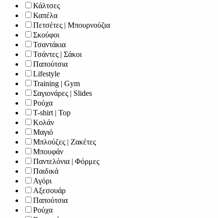
Κάλτσες
Καπέλα
Πετσέτες | Μπουρνούζια
Σκούφοι
Τσαντάκια
Τσάντες | Σάκοι
Παπούτσια
Lifestyle
Training | Gym
Σαγιονάρες | Slides
Ρούχα
T-shirt | Top
Κολάν
Μαγιό
Μπλούζες | Ζακέτες
Μπουφάν
Παντελόνια | Φόρμες
Παιδικά
Αγόρι
Αξεσουάρ
Παπούτσια
Ρούχα