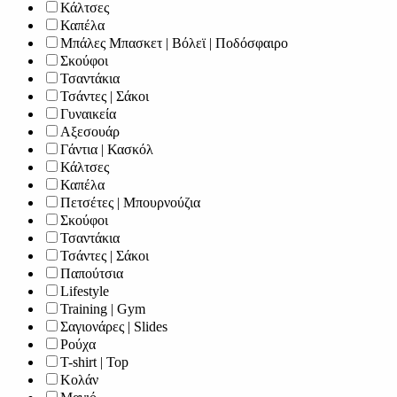
Κάλτσες
Καπέλα
Μπάλες Μπασκετ | Βόλεϊ | Ποδόσφαιρο
Σκούφοι
Τσαντάκια
Τσάντες | Σάκοι
Γυναικεία
Αξεσουάρ
Γάντια | Κασκόλ
Κάλτσες
Καπέλα
Πετσέτες | Μπουρνούζια
Σκούφοι
Τσαντάκια
Τσάντες | Σάκοι
Παπούτσια
Lifestyle
Training | Gym
Σαγιονάρες | Slides
Ρούχα
T-shirt | Top
Κολάν