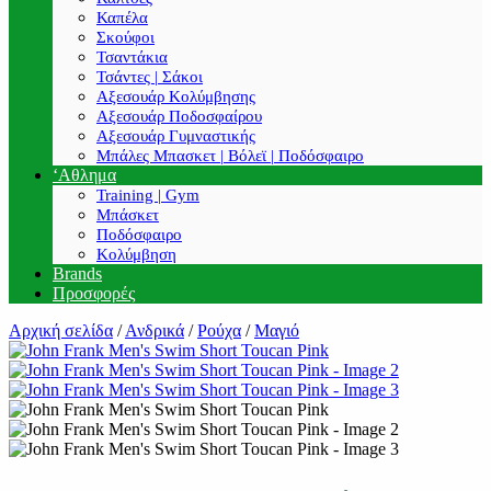
Καπέλα
Σκούφοι
Τσαντάκια
Τσάντες | Σάκοι
Αξεσουάρ Κολύμβησης
Αξεσουάρ Ποδοσφαίρου
Αξεσουάρ Γυμναστικής
Μπάλες Μπασκετ | Βόλεϊ | Ποδόσφαιρο
‘Αθλημα
Training | Gym
Μπάσκετ
Ποδόσφαιρο
Κολύμβηση
Brands
Προσφορές
Αρχική σελίδα
/
Ανδρικά
/
Ρούχα
/
Μαγιό