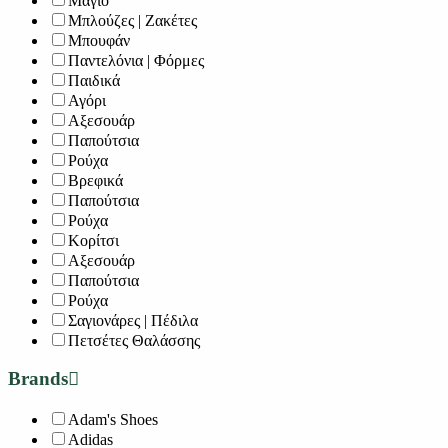
Μαγιό
Μπλούζες | Ζακέτες
Μπουφάν
Παντελόνια | Φόρμες
Παιδικά
Αγόρι
Αξεσουάρ
Παπούτσια
Ρούχα
Βρεφικά
Παπούτσια
Ρούχα
Κορίτσι
Αξεσουάρ
Παπούτσια
Ρούχα
Σαγιονάρες | Πέδιλα
Πετσέτες Θαλάσσης
Brands
Adam's Shoes
Adidas