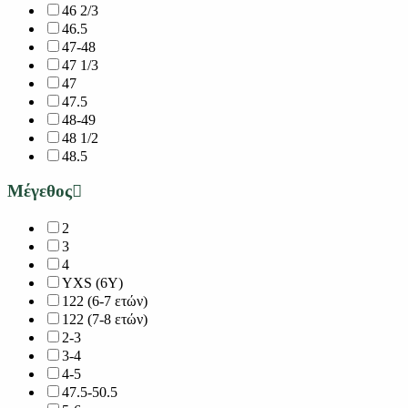
46 2/3
46.5
47-48
47 1/3
47
47.5
48-49
48 1/2
48.5
Μέγεθος
2
3
4
YXS (6Y)
122 (6-7 ετών)
122 (7-8 ετών)
2-3
3-4
4-5
47.5-50.5