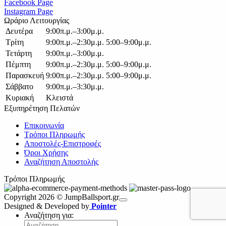
Facebook Page
Instagram Page
Ωράριο Λειτουργίας
Δευτέρα
9:00π.μ.–3:00μ.μ.
Τρίτη
9:00π.μ.–2:30μ.μ. 5:00–9:00μ.μ.
Τετάρτη
9:00π.μ.–3:00μ.μ.
Πέμπτη
9:00π.μ.–2:30μ.μ. 5:00–9:00μ.μ.
Παρασκευή
9:00π.μ.–2:30μ.μ. 5:00–9:00μ.μ.
Σάββατο
9:00π.μ.–3:30μ.μ.
Κυριακή
Κλειστά
Εξυπηρέτηση Πελατών
Επικοινωνία
Τρόποι Πληρωμής
Αποστολές-Επιστροφές
Όροι Χρήσης
Αναζήτηση Αποστολής
Τρόποι Πληρωμής
Copyright 2026 © JumpBallsport.gr
Designed & Developed by
Pointer
Αναζήτηση για: