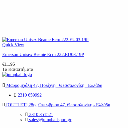
Quick View
Emerson Unisex Beanie Ecru 222.EU03.19P
€
11.95
Τα Καταστήματα
Μαυρομιχάλη 47, Πολίχνη - Θεσσαλονίκη - Ελλάδα
2310 659992
[OUTLET] 28ης Οκτωβρίου 47, Θεσσαλονίκη - Ελλάδα
2310 851521
sales@jumpballsport.gr