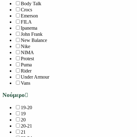
Body Talk
Crocs
Emerson
FILA
Ipanema
John Frank
New Balance
Nike
NIMA
Protest
Puma
Rider
Under Armour
Vans
Νούμερο
19-20
19
20
20-21
21