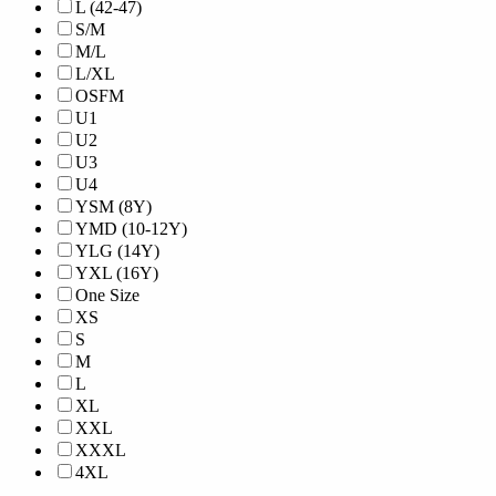
L (42-47)
S/M
M/L
L/XL
OSFM
U1
U2
U3
U4
YSM (8Y)
YMD (10-12Y)
YLG (14Y)
YXL (16Y)
One Size
XS
S
M
L
XL
XXL
XXXL
4XL