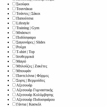
Σκούφοι
Τσαντάκια
Τσάντες | Σάκοι
Παπούτσια
Lifestyle
Training | Gym
Μπάσκετ
Ποδόσφαιρο
Σαγιονάρες | Slides
Ρούχα
T-shirt | Top
Ισοθερμικά
Μαγιό
Μπλούζες | Ζακέτες
Μπουφάν
Παντελόνια | Φόρμες
Σορτς | Βερμούδες
Αξεσουάρ
Αξεσουάρ Γυμναστικής
Αξεσουάρ Κολύμβησης
Αξεσουάρ Ποδοσφαίρου
Γάντια | Κασκόλ