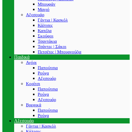
Μπουφάν
Μαγιό
Αξεσουάρ
Γάντια | Κασκόλ
Κάλτσες
Καπέλα
Σκούφοι
Τσαντάκια
Τσάντες | Σάκοι
Πετσέτες | Μπουρνούζια
Παιδικά
Αγόρι
Παπούτσια
Ρούχα
Αξεσουάρ
Κορίτσι
Παπούτσια
Ρούχα
Αξεσουάρ
Βρεφικά
Παπούτσια
Ρούχα
Αξεσουάρ
Γάντια | Κασκόλ
Κάλτσες