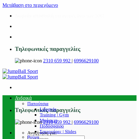
Μετάβαση στο περιεχόμενο
Δωρεάν αποστολή
για αγορές άνω των 50€!
Τηλεφωνικές παραγγελίες
2310 659 992
|
6996629100
Ανδρικά
Παπούτσια
Lifestyle
Τηλεφωνικές παραγγελίες
Training | Gym
Μπάσκετ
2310 659 992
|
6996629100
Ποδόσφαιρο
Σαγιονάρες | Slides
Αναζήτηση για:
Ρούχα