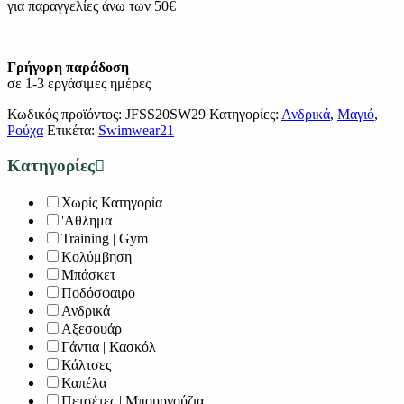
για παραγγελίες άνω των 50€
Γρήγορη παράδοση
σε 1-3 εργάσιμες ημέρες
Κωδικός προϊόντος:
JFSS20SW29
Κατηγορίες:
Ανδρικά
,
Μαγιό
,
Ρούχα
Ετικέτα:
Swimwear21
Κατηγορίες
Χωρίς Κατηγορία
'Αθλημα
Training | Gym
Κολύμβηση
Μπάσκετ
Ποδόσφαιρο
Ανδρικά
Αξεσουάρ
Γάντια | Κασκόλ
Κάλτσες
Καπέλα
Πετσέτες | Μπουρνούζια