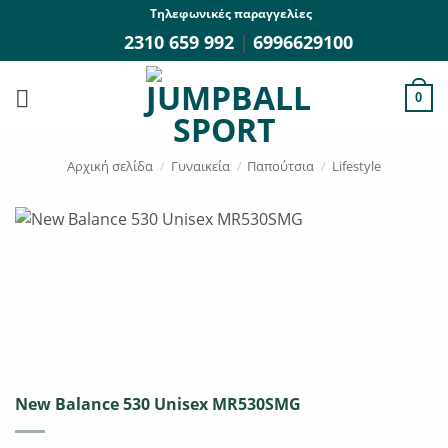
Μετάβαση
Τηλεφωνικές παραγγελίες
στο
2310 659 992
|
6996629100
περιεχόμενο
0
Αρχική σελίδα
/
Γυναικεία
/
Παπούτσια
/
Lifestyle
New Balance 530 Unisex MR530SMG