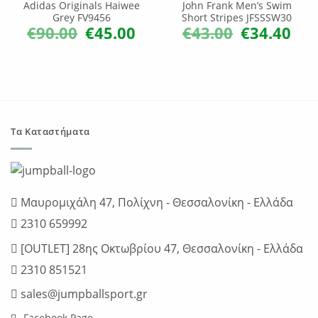
Adidas Originals Haiwee
John Frank Men’s Swim
Grey FV9456
Short Stripes JFSSSW30
€
90.00
€
45.00
€
43.00
€
34.40
Original
Η
Original
Η
price
τρέχουσα
price
τρέχ
was:
τιμή
was:
τιμή
€90.00.
είναι:
€43.00.
είναι:
€45.00.
€34.4
Τα Καταστήματα
Μαυρομιχάλη 47, Πολίχνη - Θεσσαλονίκη - Ελλάδα
2310 659992
[OUTLET] 28ης Οκτωβρίου 47, Θεσσαλονίκη - Ελλάδα
2310 851521
sales@jumpballsport.gr
Facebook Page