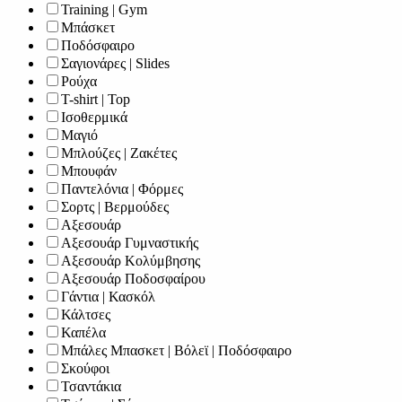
Training | Gym
Μπάσκετ
Ποδόσφαιρο
Σαγιονάρες | Slides
Ρούχα
T-shirt | Top
Ισοθερμικά
Μαγιό
Μπλούζες | Ζακέτες
Μπουφάν
Παντελόνια | Φόρμες
Σορτς | Βερμούδες
Αξεσουάρ
Αξεσουάρ Γυμναστικής
Αξεσουάρ Κολύμβησης
Αξεσουάρ Ποδοσφαίρου
Γάντια | Κασκόλ
Κάλτσες
Καπέλα
Μπάλες Μπασκετ | Βόλεϊ | Ποδόσφαιρο
Σκούφοι
Τσαντάκια