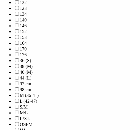
122
128
134
140
146
152
158
164
170
176
36 (S)
38 (M)
40 (M)
44 (L)
92 cm
98 cm
M (36-41)
L (42-47)
S/M
M/L
L/XL
OSFM