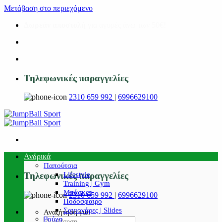
Μετάβαση στο περιεχόμενο
Δωρεάν αποστολή
για αγορές άνω των 50€!
Τηλεφωνικές παραγγελίες
2310 659 992
|
6996629100
Ανδρικά
Παπούτσια
Lifestyle
Τηλεφωνικές παραγγελίες
Training | Gym
Μπάσκετ
2310 659 992
|
6996629100
Ποδόσφαιρο
Σαγιονάρες | Slides
Αναζήτηση για:
Ρούχα