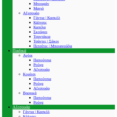
Μπουφάν
Μαγιό
Αξεσουάρ
Γάντια | Κασκόλ
Κάλτσες
Καπέλα
Σκούφοι
Τσαντάκια
Τσάντες | Σάκοι
Πετσέτες | Μπουρνούζια
Παιδικά
Αγόρι
Παπούτσια
Ρούχα
Αξεσουάρ
Κορίτσι
Παπούτσια
Ρούχα
Αξεσουάρ
Βρεφικά
Παπούτσια
Ρούχα
Αξεσουάρ
Γάντια | Κασκόλ
Κάλτσες