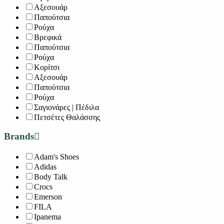
Αξεσουάρ
Παπούτσια
Ρούχα
Βρεφικά
Παπούτσια
Ρούχα
Κορίτσι
Αξεσουάρ
Παπούτσια
Ρούχα
Σαγιονάρες | Πέδιλα
Πετσέτες Θαλάσσης
Brands
Adam's Shoes
Adidas
Body Talk
Crocs
Emerson
FILA
Ipanema