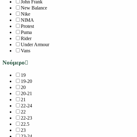
John Frank
New Balance
Nike
NIMA
Protest
Puma
Rider
Under Armour
Vans
Νούμερο
19
19-20
20
20-21
21
22-24
22
22-23
22.5
23
23-24