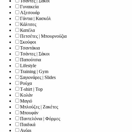
Τσάντες | Σάκοι
Γυναικεία
Αξεσουάρ
Γάντια | Κασκόλ
Κάλτσες
Καπέλα
Πετσέτες | Μπουρνούζια
Σκούφοι
Τσαντάκια
Τσάντες | Σάκοι
Παπούτσια
Lifestyle
Training | Gym
Σαγιονάρες | Slides
Ρούχα
T-shirt | Top
Κολάν
Μαγιό
Μπλούζες | Ζακέτες
Μπουφάν
Παντελόνια | Φόρμες
Παιδικά
Αγόρι