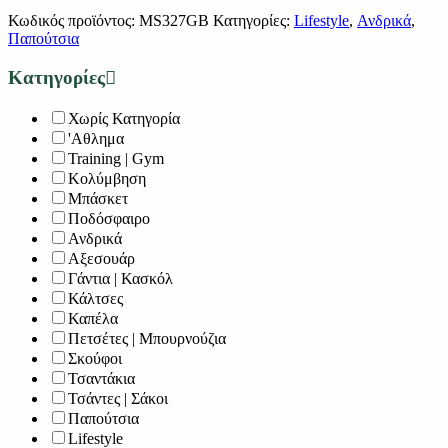
Κωδικός προϊόντος:
MS327GB
Κατηγορίες:
Lifestyle
,
Ανδρικά
,
Παπούτσια
Κατηγορίες
Χωρίς Κατηγορία
'Αθλημα
Training | Gym
Κολύμβηση
Μπάσκετ
Ποδόσφαιρο
Ανδρικά
Αξεσουάρ
Γάντια | Κασκόλ
Κάλτσες
Καπέλα
Πετσέτες | Μπουρνούζια
Σκούφοι
Τσαντάκια
Τσάντες | Σάκοι
Παπούτσια
Lifestyle