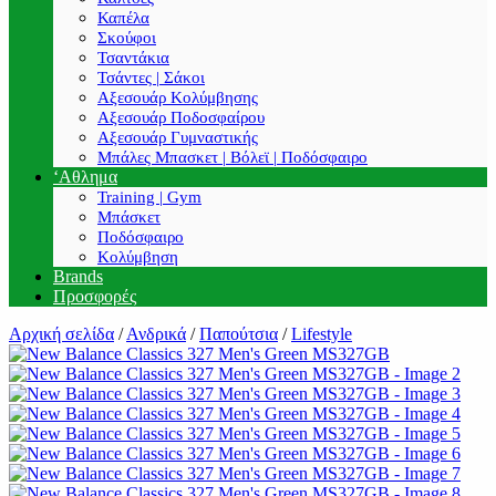
Καπέλα
Σκούφοι
Τσαντάκια
Τσάντες | Σάκοι
Αξεσουάρ Κολύμβησης
Αξεσουάρ Ποδοσφαίρου
Αξεσουάρ Γυμναστικής
Μπάλες Μπασκετ | Βόλεϊ | Ποδόσφαιρο
‘Αθλημα
Training | Gym
Μπάσκετ
Ποδόσφαιρο
Κολύμβηση
Brands
Προσφορές
Αρχική σελίδα
/
Ανδρικά
/
Παπούτσια
/
Lifestyle