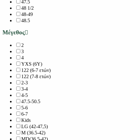
47.5
48 1/2
48-49
48.5
Μέγεθος
2
3
4
YXS (6Y)
122 (6-7 ετών)
122 (7-8 ετών)
2-3
3-4
4-5
47.5-50.5
5-6
6-7
Kids
LG (42-47,5)
M (36.5-42)
MD(36,5-42)