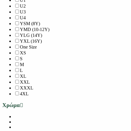
U1
U2
U3
U4
YSM (8Y)
YMD (10-12Y)
YLG (14Y)
YXL (16Y)
One Size
XS
S
M
L
XL
XXL
XXXL
4XL
Χρώμα