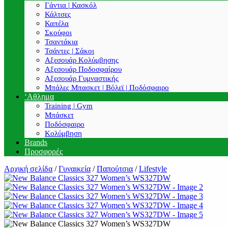
Γάντια | Κασκόλ
Κάλτσες
Καπέλα
Σκούφοι
Τσαντάκια
Τσάντες | Σάκοι
Αξεσουάρ Κολύμβησης
Αξεσουάρ Ποδοσφαίρου
Αξεσουάρ Γυμναστικής
Μπάλες Μπασκετ | Βόλεϊ | Ποδόσφαιρο
‘Αθλημα
Training | Gym
Μπάσκετ
Ποδόσφαιρο
Κολύμβηση
Brands
Προσφορές
Αρχική σελίδα
/
Γυναικεία
/
Παπούτσια
/
Lifestyle