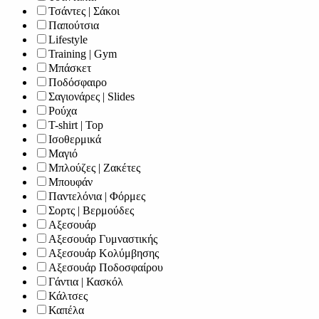
Τσάντες | Σάκοι
Παπούτσια
Lifestyle
Training | Gym
Μπάσκετ
Ποδόσφαιρο
Σαγιονάρες | Slides
Ρούχα
T-shirt | Top
Ισοθερμικά
Μαγιό
Μπλούζες | Ζακέτες
Μπουφάν
Παντελόνια | Φόρμες
Σορτς | Βερμούδες
Αξεσουάρ
Αξεσουάρ Γυμναστικής
Αξεσουάρ Κολύμβησης
Αξεσουάρ Ποδοσφαίρου
Γάντια | Κασκόλ
Κάλτσες
Καπέλα