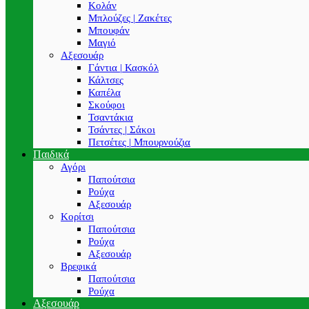
Κολάν
Μπλούζες | Ζακέτες
Μπουφάν
Μαγιό
Αξεσουάρ
Γάντια | Κασκόλ
Κάλτσες
Καπέλα
Σκούφοι
Τσαντάκια
Τσάντες | Σάκοι
Πετσέτες | Μπουρνούζια
Παιδικά
Αγόρι
Παπούτσια
Ρούχα
Αξεσουάρ
Κορίτσι
Παπούτσια
Ρούχα
Αξεσουάρ
Βρεφικά
Παπούτσια
Ρούχα
Αξεσουάρ