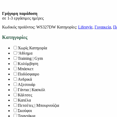
Γρήγορη παράδοση
σε 1-3 εργάσιμες ημέρες
Κωδικός προϊόντος:
WS327DW
Κατηγορίες:
Lifestyle
,
Γυναικεία
,
Π
Κατηγορίες
Χωρίς Κατηγορία
'Αθλημα
Training | Gym
Κολύμβηση
Μπάσκετ
Ποδόσφαιρο
Ανδρικά
Αξεσουάρ
Γάντια | Κασκόλ
Κάλτσες
Καπέλα
Πετσέτες | Μπουρνούζια
Σκούφοι
Τσαντάκια