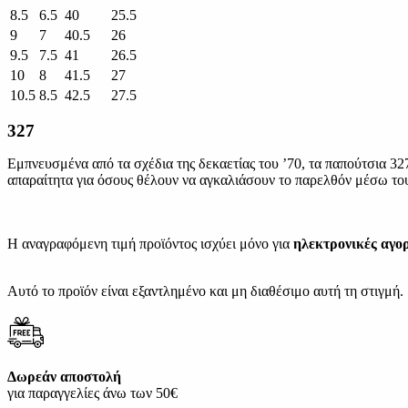
8.5
6.5
40
25.5
9
7
40.5
26
9.5
7.5
41
26.5
10
8
41.5
27
10.5
8.5
42.5
27.5
327
Εμπνευσμένα από τα σχέδια της δεκαετίας του ’70, τα παπούτσια 3
απαραίτητα για όσους θέλουν να αγκαλιάσουν το παρελθόν μέσω του
Η αναγραφόμενη τιμή προϊόντος ισχύει μόνο για
ηλεκτρονικές αγο
Αυτό το προϊόν είναι εξαντλημένο και μη διαθέσιμο αυτή τη στιγμή.
Δωρεάν αποστολή
για παραγγελίες άνω των 50€