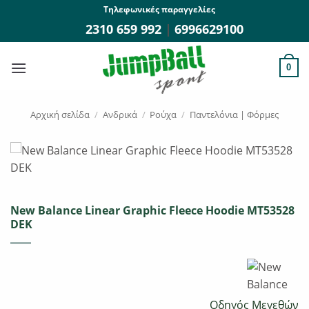
Μετάβαση
Τηλεφωνικές παραγγελίες
στο
2310 659 992
|
6996629100
περιεχόμενο
0
Αρχική σελίδα
/
Ανδρικά
/
Ρούχα
/
Παντελόνια | Φόρμες
New Balance Linear Graphic Fleece Hoodie MT53528
DEK
Οδηγός Μεγεθών