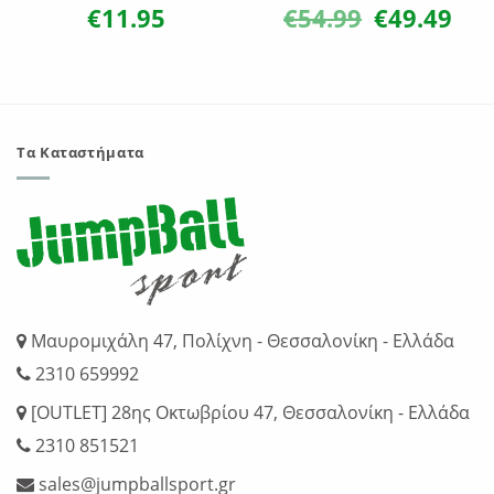
€
11.95
€
54.99
€
49.49
Original
Η
χουσα
price
τρέχ
ή
was:
τιμή
ι:
€54.99.
είναι:
50.
€49.4
Τα Καταστήματα
Μαυρομιχάλη 47, Πολίχνη - Θεσσαλονίκη - Ελλάδα
2310 659992
[OUTLET] 28ης Οκτωβρίου 47, Θεσσαλονίκη - Ελλάδα
2310 851521
sales@jumpballsport.gr