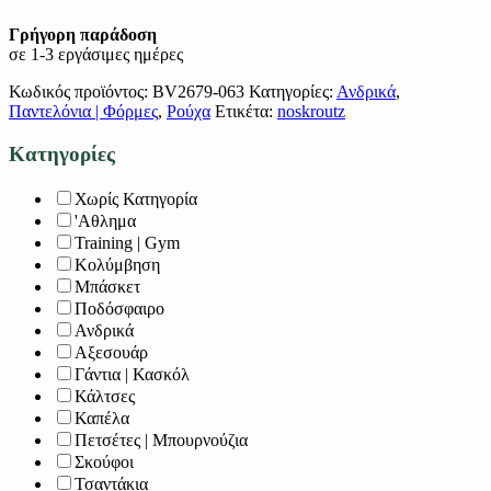
Γρήγορη παράδοση
σε 1-3 εργάσιμες ημέρες
Κωδικός προϊόντος:
BV2679-063
Κατηγορίες:
Ανδρικά
,
Παντελόνια | Φόρμες
,
Ρούχα
Ετικέτα:
noskroutz
Κατηγορίες
Χωρίς Κατηγορία
'Αθλημα
Training | Gym
Κολύμβηση
Μπάσκετ
Ποδόσφαιρο
Ανδρικά
Αξεσουάρ
Γάντια | Κασκόλ
Κάλτσες
Καπέλα
Πετσέτες | Μπουρνούζια
Σκούφοι
Τσαντάκια