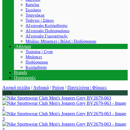
Καπέλα
Σκούφοι
Τσαντάκια
Τσάντες | Σάκοι
Αξεσουάρ Κολύμβησης
Αξεσουάρ Ποδοσφαίρου
Αξεσουάρ Γυμναστικής
Μπάλες Μπασκετ | Βόλεϊ | Ποδόσφαιρο
‘Αθλημα
Training | Gym
Μπάσκετ
Ποδόσφαιρο
Κολύμβηση
Brands
Προσφορές
Αρχική σελίδα
/
Ανδρικά
/
Ρούχα
/
Παντελόνια | Φόρμες
-11%