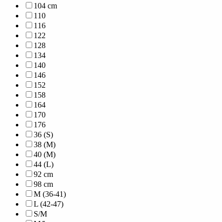
104 cm
110
116
122
128
134
140
146
152
158
164
170
176
36 (S)
38 (M)
40 (M)
44 (L)
92 cm
98 cm
M (36-41)
L (42-47)
S/M