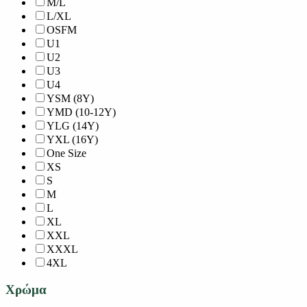
M/L
L/XL
OSFM
U1
U2
U3
U4
YSM (8Y)
YMD (10-12Y)
YLG (14Y)
YXL (16Y)
One Size
XS
S
M
L
XL
XXL
XXXL
4XL
Χρώμα