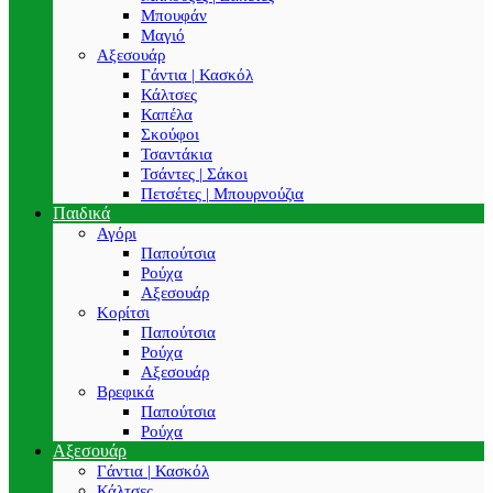
Μπουφάν
Μαγιό
Αξεσουάρ
Γάντια | Κασκόλ
Κάλτσες
Καπέλα
Σκούφοι
Τσαντάκια
Τσάντες | Σάκοι
Πετσέτες | Μπουρνούζια
Παιδικά
Αγόρι
Παπούτσια
Ρούχα
Αξεσουάρ
Κορίτσι
Παπούτσια
Ρούχα
Αξεσουάρ
Βρεφικά
Παπούτσια
Ρούχα
Αξεσουάρ
Γάντια | Κασκόλ
Κάλτσες