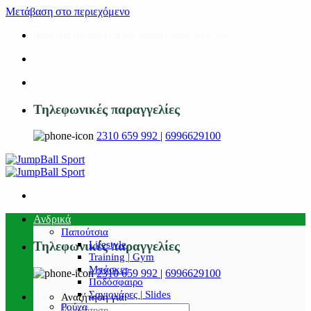
Μετάβαση στο περιεχόμενο
Δωρεάν αποστολή
για αγορές άνω των 50€!
Τηλεφωνικές παραγγελίες
2310 659 992
|
6996629100
Ανδρικά
Παπούτσια
Lifestyle
Τηλεφωνικές παραγγελίες
Training | Gym
Μπάσκετ
2310 659 992
|
6996629100
Ποδόσφαιρο
Σαγιονάρες | Slides
Αναζήτηση για:
Ρούχα