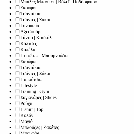
Μπάλες Μπασκετ | Βόλεϊ | Ποδόσφαιρο
Σκούφοι
Τσαντάκια
Τσάντες | Σάκοι
Γυναικεία
Αξεσουάρ
Γάντια | Κασκόλ
Κάλτσες
Καπέλα
Πετσέτες | Μπουρνούζια
Σκούφοι
Τσαντάκια
Τσάντες | Σάκοι
Παπούτσια
Lifestyle
Training | Gym
Σαγιονάρες | Slides
Ρούχα
T-shirt | Top
Κολάν
Μαγιό
Μπλούζες | Ζακέτες
Μπουφάν