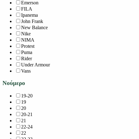
Emerson
FILA
Ipanema
John Frank
New Balance
Nike
NIMA
Protest
Puma
Rider
Under Armour
Vans
Νούμερο
19-20
19
20
20-21
21
22-24
22