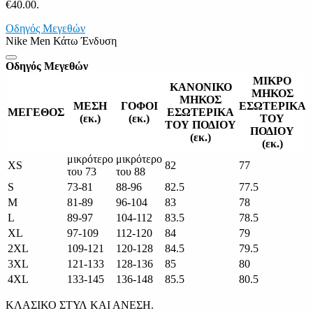
€40.00.
Οδηγός Μεγεθών
Nike Men Κάτω Ένδυση
Οδηγός Μεγεθών
ΜΙΚΡΟ
ΚΑΝΟΝΙΚΟ
ΜΗΚΟΣ
ΜΗΚΟΣ
ΜΕΣΗ
ΓΟΦΟΙ
ΕΣΩΤΕΡΙΚΑ
ΜΕΓΕΘΟΣ
ΕΣΩΤΕΡΙΚΑ
(εκ.)
(εκ.)
ΤΟΥ
ΤΟΥ ΠΟΔΙΟΥ
ΠΟΔΙΟΥ
(εκ.)
(εκ.)
μικρότερο
μικρότερο
XS
82
77
του 73
του 88
S
73-81
88-96
82.5
77.5
M
81-89
96-104
83
78
L
89-97
104-112
83.5
78.5
XL
97-109
112-120
84
79
2XL
109-121
120-128
84.5
79.5
3XL
121-133
128-136
85
80
4XL
133-145
136-148
85.5
80.5
ΚΛΑΣΙΚΟ ΣΤΥΛ ΚΑΙ ΑΝΕΣΗ.