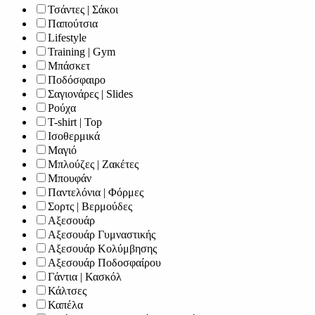
Τσάντες | Σάκοι
Παπούτσια
Lifestyle
Training | Gym
Μπάσκετ
Ποδόσφαιρο
Σαγιονάρες | Slides
Ρούχα
T-shirt | Top
Ισοθερμικά
Μαγιό
Μπλούζες | Ζακέτες
Μπουφάν
Παντελόνια | Φόρμες
Σορτς | Βερμούδες
Αξεσουάρ
Αξεσουάρ Γυμναστικής
Αξεσουάρ Κολύμβησης
Αξεσουάρ Ποδοσφαίρου
Γάντια | Κασκόλ
Κάλτσες
Καπέλα