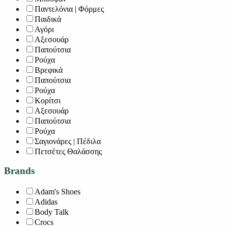
Παντελόνια | Φόρμες
Παιδικά
Αγόρι
Αξεσουάρ
Παπούτσια
Ρούχα
Βρεφικά
Παπούτσια
Ρούχα
Κορίτσι
Αξεσουάρ
Παπούτσια
Ρούχα
Σαγιονάρες | Πέδιλα
Πετσέτες Θαλάσσης
Brands
Adam's Shoes
Adidas
Body Talk
Crocs