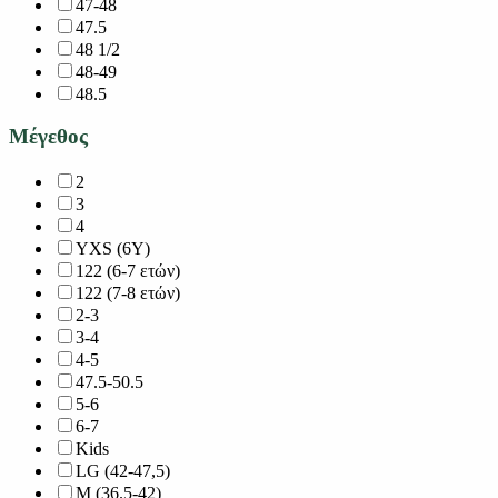
47-48
47.5
48 1/2
48-49
48.5
Μέγεθος
2
3
4
YXS (6Y)
122 (6-7 ετών)
122 (7-8 ετών)
2-3
3-4
4-5
47.5-50.5
5-6
6-7
Kids
LG (42-47,5)
M (36.5-42)