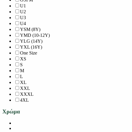
U1
U2
U3
U4
YSM (8Y)
YMD (10-12Y)
YLG (14Y)
YXL (16Y)
One Size
XS
S
M
L
XL
XXL
XXXL
4XL
Χρώμα