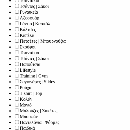
Τσαντάκια
Τσάντες | Σάκοι
Γυναικεία
Αξεσουάρ
Γάντια | Κασκόλ
Κάλτσες
Καπέλα
Πετσέτες | Μπουρνούζια
Σκούφοι
Τσαντάκια
Τσάντες | Σάκοι
Παπούτσια
Lifestyle
Training | Gym
Σαγιονάρες | Slides
Ρούχα
T-shirt | Top
Κολάν
Μαγιό
Μπλούζες | Ζακέτες
Μπουφάν
Παντελόνια | Φόρμες
Παιδικά