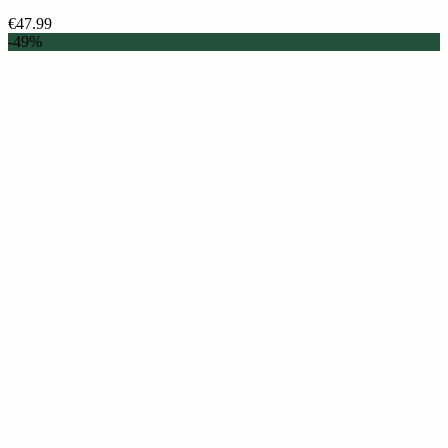
€
47.99
-49%