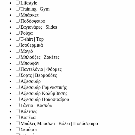
Lifestyle
Training | Gym
Μπάσκετ
Ποδόσφαιρο
Σαγιονάρες | Slides
Ρούχα
T-shirt | Top
Ισοθερμικά
Μαγιό
Μπλούζες | Ζακέτες
Μπουφάν
Παντελόνια | Φόρμες
Σορτς | Βερμούδες
Αξεσουάρ
Αξεσουάρ Γυμναστικής
Αξεσουάρ Κολύμβησης
Αξεσουάρ Ποδοσφαίρου
Γάντια | Κασκόλ
Κάλτσες
Καπέλα
Μπάλες Μπασκετ | Βόλεϊ | Ποδόσφαιρο
Σκούφοι