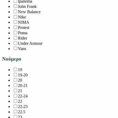
Ipanema
John Frank
New Balance
Nike
NIMA
Protest
Puma
Rider
Under Armour
Vans
Νούμερο
19
19-20
20
20-21
21
22-24
22
22-23
22.5
23