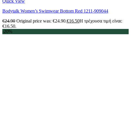
Quick View
Βodytalk Women’s Swimwear Bottom Red 1211-909044
€
24.90
Original price was: €24.90.
€
16.50
Η τρέχουσα τιμή είναι:
€16.50.
-20%