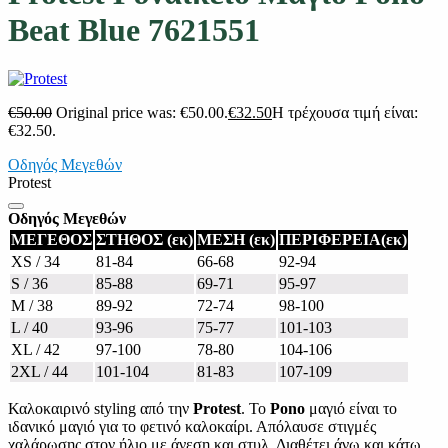
Beat Blue 7621551
€
50.00
Original price was: €50.00.
€
32.50
Η τρέχουσα τιμή είναι:
€32.50.
Οδηγός Μεγεθών
Protest
Οδηγός Μεγεθών
ΜΕΓΕΘΟΣ
ΣΤΗΘΟΣ (εκ)
ΜΕΣΗ (εκ)
ΠΕΡΙΦΕΡΕΙΑ(εκ)
XS / 34
81-84
66-68
92-94
S / 36
85-88
69-71
95-97
M / 38
89-92
72-74
98-100
L / 40
93-96
75-77
101-103
XL / 42
97-100
78-80
104-106
2XL / 44
101-104
81-83
107-109
Καλοκαιρινό styling από την
Protest
. Το
Pono
μαγιό είναι το
ιδανικό μαγιό για το φετινό καλοκαίρι. Απόλαυσε στιγμές
χαλάρωσης στον ήλιο με άνεση και στυλ. Διαθέτει άνω και κάτω