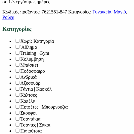
σε 1-3 εργάσιμες ημέρες
Κωδικός προϊόντος:
7621551-847
Κατηγορίες:
Γυναικεία
,
Μαγιό
,
Ρούχα
Κατηγορίες
Χωρίς Κατηγορία
'Αθλημα
Training | Gym
Κολύμβηση
Μπάσκετ
Ποδόσφαιρο
Ανδρικά
Αξεσουάρ
Γάντια | Κασκόλ
Κάλτσες
Καπέλα
Πετσέτες | Μπουρνούζια
Σκούφοι
Τσαντάκια
Τσάντες | Σάκοι
Παπούτσια