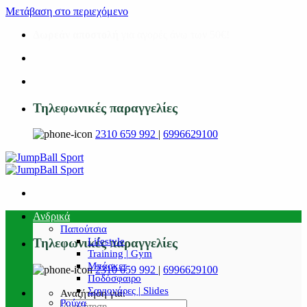
Μετάβαση στο περιεχόμενο
Δωρεάν αποστολή
για αγορές άνω των 50€!
Τηλεφωνικές παραγγελίες
2310 659 992
|
6996629100
Ανδρικά
Παπούτσια
Lifestyle
Τηλεφωνικές παραγγελίες
Training | Gym
Μπάσκετ
2310 659 992
|
6996629100
Ποδόσφαιρο
Σαγιονάρες | Slides
Αναζήτηση για:
Ρούχα