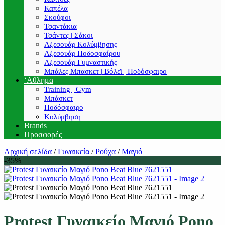
Καπέλα
Σκούφοι
Τσαντάκια
Τσάντες | Σάκοι
Αξεσουάρ Κολύμβησης
Αξεσουάρ Ποδοσφαίρου
Αξεσουάρ Γυμναστικής
Μπάλες Μπασκετ | Βόλεϊ | Ποδόσφαιρο
‘Αθλημα
Training | Gym
Μπάσκετ
Ποδόσφαιρο
Κολύμβηση
Brands
Προσφορές
Αρχική σελίδα
/
Γυναικεία
/
Ρούχα
/
Μαγιό
-35%
Protest Γυναικείο Μαγιό Pono