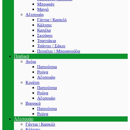
Μπουφάν
Μαγιό
Αξεσουάρ
Γάντια | Κασκόλ
Κάλτσες
Καπέλα
Σκούφοι
Τσαντάκια
Τσάντες | Σάκοι
Πετσέτες | Μπουρνούζια
Παιδικά
Αγόρι
Παπούτσια
Ρούχα
Αξεσουάρ
Κορίτσι
Παπούτσια
Ρούχα
Αξεσουάρ
Βρεφικά
Παπούτσια
Ρούχα
Αξεσουάρ
Γάντια | Κασκόλ
Κάλτσες