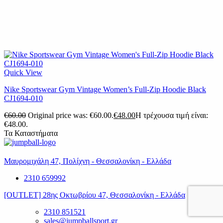
Quick View
Nike Sportswear Gym Vintage Women’s Full-Zip Hoodie Black
CJ1694-010
€
60.00
Original price was: €60.00.
€
48.00
Η τρέχουσα τιμή είναι:
€48.00.
Τα Καταστήματα
Μαυρομιχάλη 47, Πολίχνη - Θεσσαλονίκη - Ελλάδα
2310 659992
[OUTLET] 28ης Οκτωβρίου 47, Θεσσαλονίκη - Ελλάδα
2310 851521
sales@jumpballsport.gr