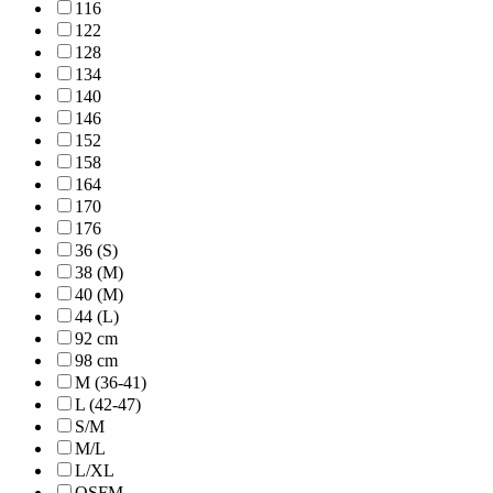
116
122
128
134
140
146
152
158
164
170
176
36 (S)
38 (M)
40 (M)
44 (L)
92 cm
98 cm
M (36-41)
L (42-47)
S/M
M/L
L/XL
OSFM