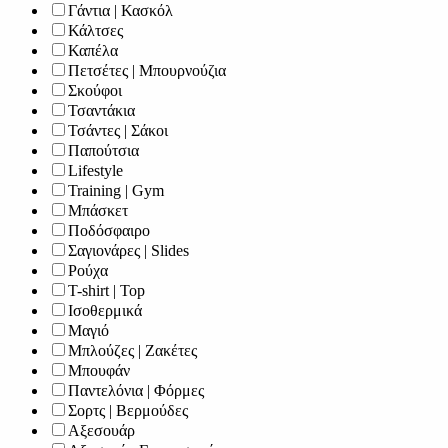
Γάντια | Κασκόλ
Κάλτσες
Καπέλα
Πετσέτες | Μπουρνούζια
Σκούφοι
Τσαντάκια
Τσάντες | Σάκοι
Παπούτσια
Lifestyle
Training | Gym
Μπάσκετ
Ποδόσφαιρο
Σαγιονάρες | Slides
Ρούχα
T-shirt | Top
Ισοθερμικά
Μαγιό
Μπλούζες | Ζακέτες
Μπουφάν
Παντελόνια | Φόρμες
Σορτς | Βερμούδες
Αξεσουάρ