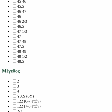
45-46
45.5
46-47
46
46 2/3
46.5
47 1/3
47
47-48
47.5
48-49
48 1/2
48.5
Μέγεθος
2
3
4
YXS (6Y)
122 (6-7 ετών)
122 (7-8 ετών)
2-3