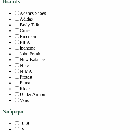
Brands
Adam's Shoes
Adidas
Body Talk
Crocs
Emerson
FILA
Ipanema
John Frank
New Balance
Nike
NIMA
Protest
Puma
Rider
Under Armour
Vans
Νούμερο
19-20
19