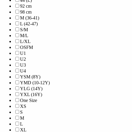
44 (L)
92 cm
98 cm
M (36-41)
L (42-47)
S/M
M/L
L/XL
OSFM
U1
U2
U3
U4
YSM (8Y)
YMD (10-12Y)
YLG (14Y)
YXL (16Y)
One Size
XS
S
M
L
XL