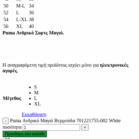
50
M-L
34
52
L
36
54
L-XL
38
56
XL
40
Puma Ανδρικό Σορτς Μαγιό.
Η αναγραφόμενη τιμή προϊόντος ισχύει μόνο για
ηλεκτρονικές
αγορές
.
S
M
Μέγεθος
L
XL
Εκκαθάριση
Puma Ανδρικό Μαγιό Bερμούδα 701221755-002 White
ποσότητα
Προσθήκη στο καλάθι