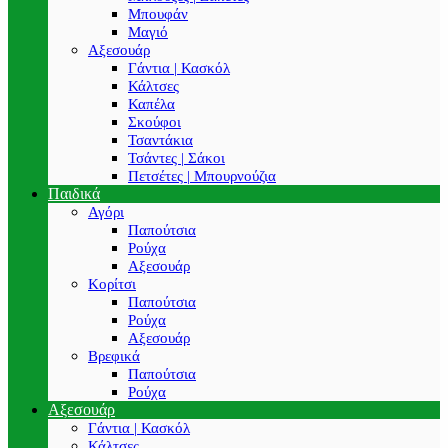
Μπουφάν
Μαγιό
Αξεσουάρ
Γάντια | Κασκόλ
Κάλτσες
Καπέλα
Σκούφοι
Τσαντάκια
Τσάντες | Σάκοι
Πετσέτες | Μπουρνούζια
Παιδικά
Αγόρι
Παπούτσια
Ρούχα
Αξεσουάρ
Κορίτσι
Παπούτσια
Ρούχα
Αξεσουάρ
Βρεφικά
Παπούτσια
Ρούχα
Αξεσουάρ
Γάντια | Κασκόλ
Κάλτσες