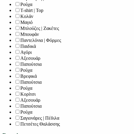
Ρούχα
T-shirt | Top
Κολάν
Μαγιό
Μπλούζες | Ζακέτες
Μπουφάν
Παντελόνια | Φόρμες
Παιδικά
Αγόρι
Αξεσουάρ
Παπούτσια
Ρούχα
Βρεφικά
Παπούτσια
Ρούχα
Κορίτσι
Αξεσουάρ
Παπούτσια
Ρούχα
Σαγιονάρες | Πέδιλα
Πετσέτες Θαλάσσης