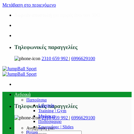
Μετάβαση στο περιεχόμενο
Δωρεάν αποστολή
για αγορές άνω των 50€!
Τηλεφωνικές παραγγελίες
2310 659 992
|
6996629100
Ανδρικά
Παπούτσια
Lifestyle
Τηλεφωνικές παραγγελίες
Training | Gym
Μπάσκετ
2310 659 992
|
6996629100
Ποδόσφαιρο
Σαγιονάρες | Slides
Αναζήτηση για:
Ρούχα