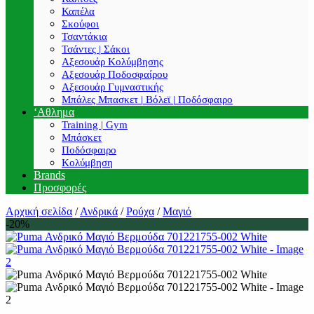
Καπέλα
Σκούφοι
Τσαντάκια
Τσάντες | Σάκοι
Αξεσουάρ Κολύμβησης
Αξεσουάρ Ποδοσφαίρου
Αξεσουάρ Γυμναστικής
Μπάλες Μπασκετ | Βόλεϊ | Ποδόσφαιρο
‘Αθλημα
Training | Gym
Μπάσκετ
Ποδόσφαιρο
Κολύμβηση
Brands
Προσφορές
Αρχική σελίδα
/
Ανδρικά
/
Ρούχα
/
Μαγιό
-20%