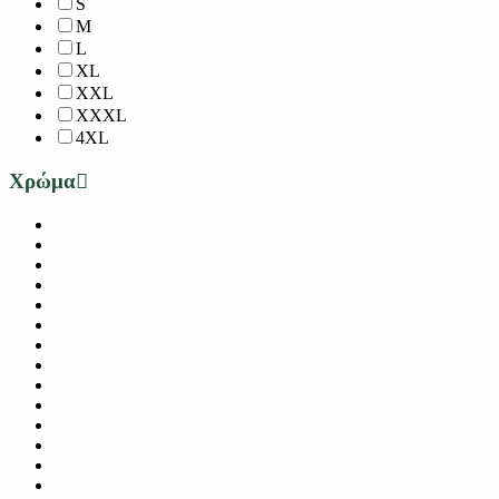
S
M
L
XL
XXL
XXXL
4XL
Χρώμα