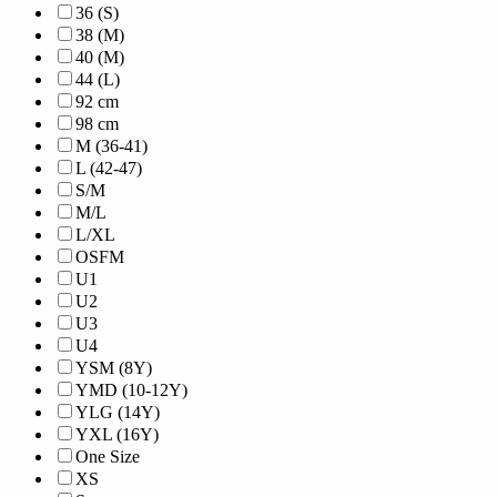
36 (S)
38 (M)
40 (M)
44 (L)
92 cm
98 cm
M (36-41)
L (42-47)
S/M
M/L
L/XL
OSFM
U1
U2
U3
U4
YSM (8Y)
YMD (10-12Y)
YLG (14Y)
YXL (16Y)
One Size
XS