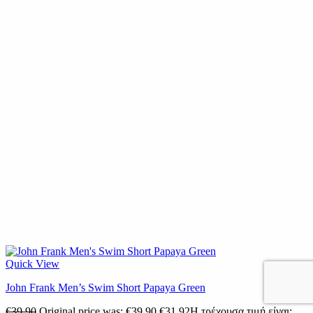
Quick View
John Frank Men’s Swim Short Papaya Green
€
39.90
Original price was: €39.90.
€
31.92
Η τρέχουσα τιμή είναι: