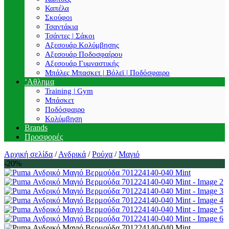
Καπέλα
Σκούφοι
Τσαντάκια
Τσάντες | Σάκοι
Αξεσουάρ Κολύμβησης
Αξεσουάρ Ποδοσφαίρου
Αξεσουάρ Γυμναστικής
Μπάλες Μπασκετ | Βόλεϊ | Ποδόσφαιρο
‘Αθλημα
Training | Gym
Μπάσκετ
Ποδόσφαιρο
Κολύμβηση
Brands
Προσφορές
Αρχική σελίδα
/
Ανδρικά
/
Ρούχα
/
Μαγιό
-20%