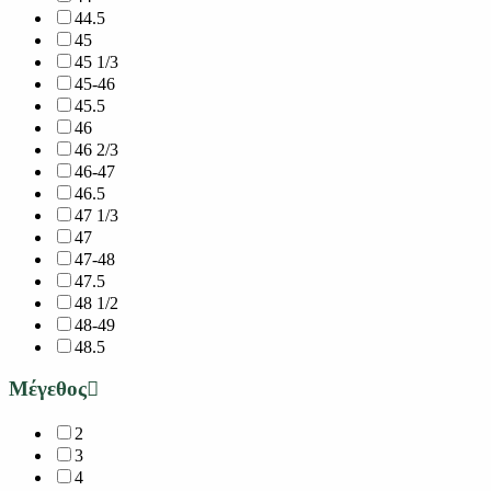
44.5
45
45 1/3
45-46
45.5
46
46 2/3
46-47
46.5
47 1/3
47
47-48
47.5
48 1/2
48-49
48.5
Μέγεθος
2
3
4