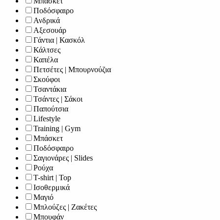
Μπάσκετ
Ποδόσφαιρο
Ανδρικά
Αξεσουάρ
Γάντια | Κασκόλ
Κάλτσες
Καπέλα
Πετσέτες | Μπουρνούζια
Σκούφοι
Τσαντάκια
Τσάντες | Σάκοι
Παπούτσια
Lifestyle
Training | Gym
Μπάσκετ
Ποδόσφαιρο
Σαγιονάρες | Slides
Ρούχα
T-shirt | Top
Ισοθερμικά
Μαγιό
Μπλούζες | Ζακέτες
Μπουφάν