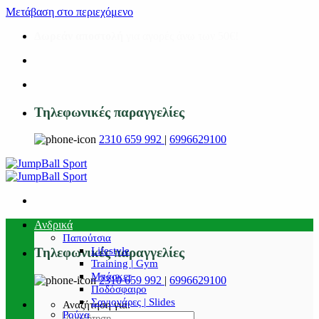
Μετάβαση στο περιεχόμενο
Δωρεάν αποστολή
για αγορές άνω των 50€!
Τηλεφωνικές παραγγελίες
2310 659 992
|
6996629100
Ανδρικά
Παπούτσια
Lifestyle
Τηλεφωνικές παραγγελίες
Training | Gym
Μπάσκετ
2310 659 992
|
6996629100
Ποδόσφαιρο
Σαγιονάρες | Slides
Αναζήτηση για:
Ρούχα