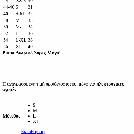
44
XS-S
30
44-46
S
31
46
S-M
32
48
M
33
50
M-L
34
52
L
36
54
L-XL
38
56
XL
40
Puma Ανδρικό Σορτς Μαγιό.
Η αναγραφόμενη τιμή προϊόντος ισχύει μόνο για
ηλεκτρονικές
αγορές
.
S
M
Μέγεθος
L
XL
Εκκαθάριση