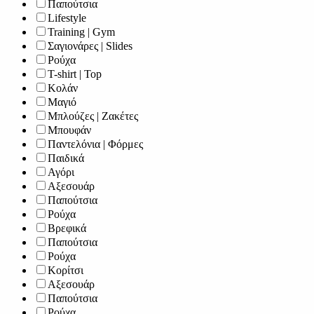
Παπούτσια
Lifestyle
Training | Gym
Σαγιονάρες | Slides
Ρούχα
T-shirt | Top
Κολάν
Μαγιό
Μπλούζες | Ζακέτες
Μπουφάν
Παντελόνια | Φόρμες
Παιδικά
Αγόρι
Αξεσουάρ
Παπούτσια
Ρούχα
Βρεφικά
Παπούτσια
Ρούχα
Κορίτσι
Αξεσουάρ
Παπούτσια
Ρούχα