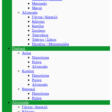
Μπουφάν
Μαγιό
Αξεσουάρ
Γάντια | Κασκόλ
Κάλτσες
Καπέλα
Σκούφοι
Τσαντάκια
Τσάντες | Σάκοι
Πετσέτες | Μπουρνούζια
Παιδικά
Αγόρι
Παπούτσια
Ρούχα
Αξεσουάρ
Κορίτσι
Παπούτσια
Ρούχα
Αξεσουάρ
Βρεφικά
Παπούτσια
Ρούχα
Αξεσουάρ
Γάντια | Κασκόλ
Κάλτσες