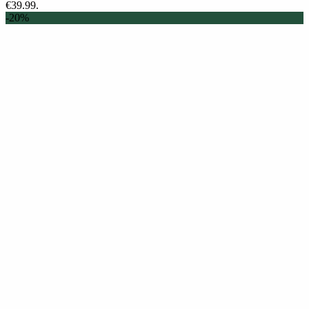
€39.99.
-20%