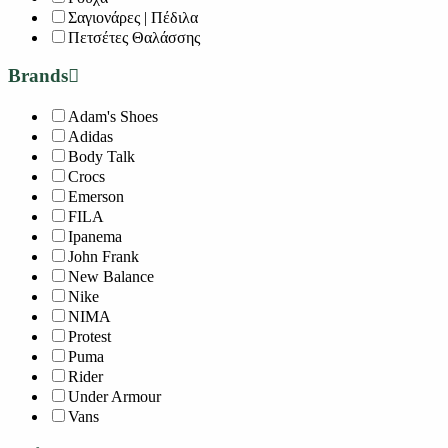
Σαγιονάρες | Πέδιλα
Πετσέτες Θαλάσσης
Brands
Adam's Shoes
Adidas
Body Talk
Crocs
Emerson
FILA
Ipanema
John Frank
New Balance
Nike
NIMA
Protest
Puma
Rider
Under Armour
Vans