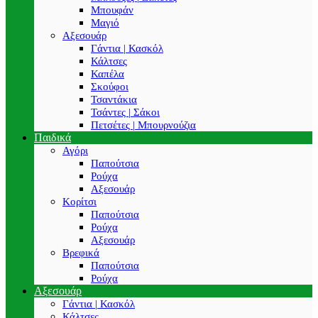
Μπουφάν
Μαγιό
Αξεσουάρ
Γάντια | Κασκόλ
Κάλτσες
Καπέλα
Σκούφοι
Τσαντάκια
Τσάντες | Σάκοι
Πετσέτες | Μπουρνούζια
Παιδικά
Αγόρι
Παπούτσια
Ρούχα
Αξεσουάρ
Κορίτσι
Παπούτσια
Ρούχα
Αξεσουάρ
Βρεφικά
Παπούτσια
Ρούχα
Αξεσουάρ
Γάντια | Κασκόλ
Κάλτσες