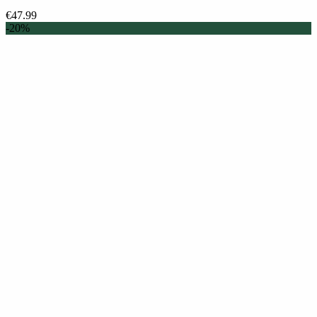
€
47.99
-20%