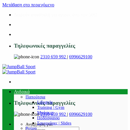
Μετάβαση στο περιεχόμενο
Δωρεάν αποστολή
για αγορές άνω των 50€!
Τηλεφωνικές παραγγελίες
2310 659 992
|
6996629100
Ανδρικά
Παπούτσια
Lifestyle
Τηλεφωνικές παραγγελίες
Training | Gym
Μπάσκετ
2310 659 992
|
6996629100
Ποδόσφαιρο
Σαγιονάρες | Slides
Αναζήτηση για:
Ρούχα