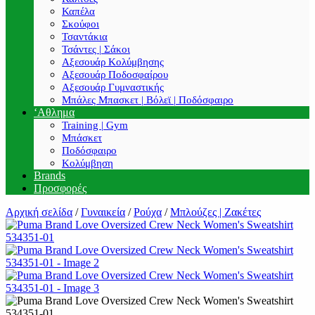
Καπέλα
Σκούφοι
Τσαντάκια
Τσάντες | Σάκοι
Αξεσουάρ Κολύμβησης
Αξεσουάρ Ποδοσφαίρου
Αξεσουάρ Γυμναστικής
Μπάλες Μπασκετ | Βόλεϊ | Ποδόσφαιρο
‘Αθλημα
Training | Gym
Μπάσκετ
Ποδόσφαιρο
Κολύμβηση
Brands
Προσφορές
Αρχική σελίδα
/
Γυναικεία
/
Ρούχα
/
Μπλούζες | Ζακέτες