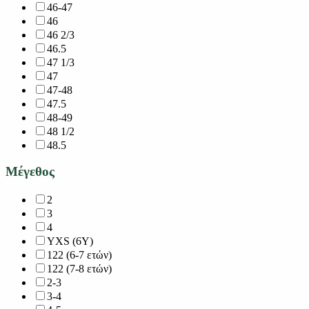
46-47
46
46 2/3
46.5
47 1/3
47
47-48
47.5
48-49
48 1/2
48.5
Μέγεθος
2
3
4
YXS (6Y)
122 (6-7 ετών)
122 (7-8 ετών)
2-3
3-4