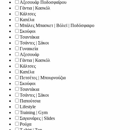
Αξεσουάρ Ποδοσφαίρου
Γάντια | Κασκόλ
Κάλτσες
Καπέλα
Μπάλες Μπασκετ | Βόλεϊ | Ποδόσφαιρο
Σκούφοι
Τσαντάκια
Τσάντες | Σάκοι
Γυναικεία
Αξεσουάρ
Γάντια | Κασκόλ
Κάλτσες
Καπέλα
Πετσέτες | Μπουρνούζια
Σκούφοι
Τσαντάκια
Τσάντες | Σάκοι
Παπούτσια
Lifestyle
Training | Gym
Σαγιονάρες | Slides
Ρούχα
T-shirt | Top