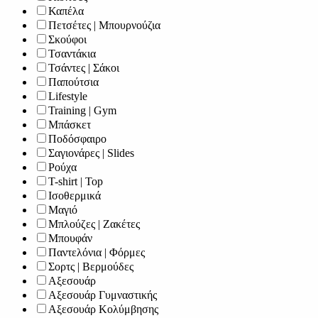
Καπέλα
Πετσέτες | Μπουρνούζια
Σκούφοι
Τσαντάκια
Τσάντες | Σάκοι
Παπούτσια
Lifestyle
Training | Gym
Μπάσκετ
Ποδόσφαιρο
Σαγιονάρες | Slides
Ρούχα
T-shirt | Top
Ισοθερμικά
Μαγιό
Μπλούζες | Ζακέτες
Μπουφάν
Παντελόνια | Φόρμες
Σορτς | Βερμούδες
Αξεσουάρ
Αξεσουάρ Γυμναστικής
Αξεσουάρ Κολύμβησης