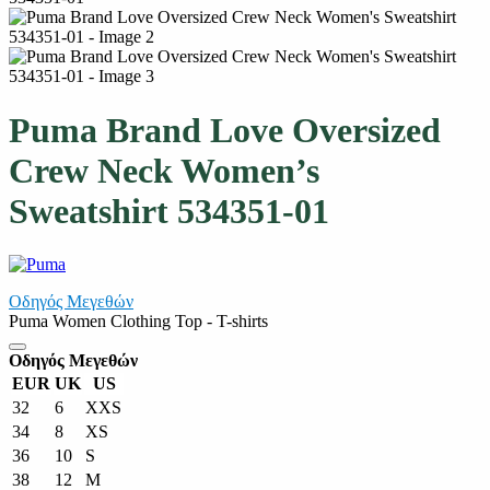
Puma Brand Love Oversized
Crew Neck Women’s
Sweatshirt 534351-01
Οδηγός Μεγεθών
Puma Women Clothing Top - T-shirts
Οδηγός Μεγεθών
EUR
UK
US
32
6
XXS
34
8
XS
36
10
S
38
12
M