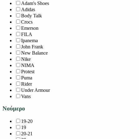
Adam's Shoes
Adidas
Body Talk
Crocs
Emerson
FILA
Ipanema
John Frank
New Balance
Nike
NIMA
Protest
Puma
Rider
Under Armour
Vans
Νούμερο
19-20
19
20-21