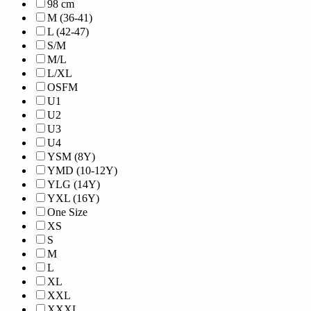
98 cm
M (36-41)
L (42-47)
S/M
M/L
L/XL
OSFM
U1
U2
U3
U4
YSM (8Y)
YMD (10-12Y)
YLG (14Y)
YXL (16Y)
One Size
XS
S
M
L
XL
XXL
XXXL