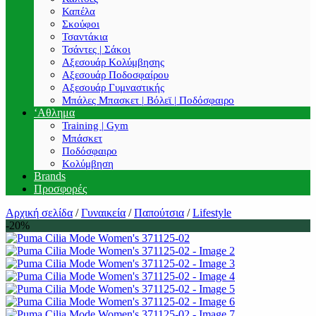
Καπέλα
Σκούφοι
Τσαντάκια
Τσάντες | Σάκοι
Αξεσουάρ Κολύμβησης
Αξεσουάρ Ποδοσφαίρου
Αξεσουάρ Γυμναστικής
Μπάλες Μπασκετ | Βόλεϊ | Ποδόσφαιρο
‘Αθλημα
Training | Gym
Μπάσκετ
Ποδόσφαιρο
Κολύμβηση
Brands
Προσφορές
Αρχική σελίδα
/
Γυναικεία
/
Παπούτσια
/
Lifestyle
-20%