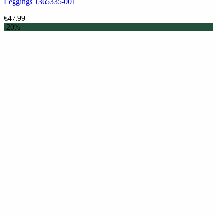
Leggings 1365335-001
€
47.99
-20%