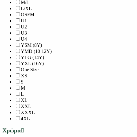
M/L
L/XL
OSFM
U1
U2
U3
U4
YSM (8Y)
YMD (10-12Y)
YLG (14Y)
YXL (16Y)
One Size
XS
S
M
L
XL
XXL
XXXL
4XL
Χρώμα