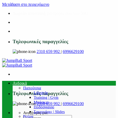
Μετάβαση στο περιεχόμενο
Δωρεάν αποστολή
για αγορές άνω των 50€!
Τηλεφωνικές παραγγελίες
2310 659 992
|
6996629100
Ανδρικά
Παπούτσια
Lifestyle
Τηλεφωνικές παραγγελίες
Training | Gym
Μπάσκετ
2310 659 992
|
6996629100
Ποδόσφαιρο
Σαγιονάρες | Slides
Αναζήτηση για:
Ρούχα