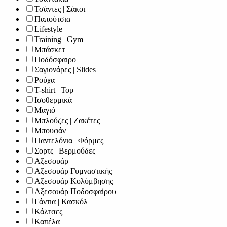
Τσάντες | Σάκοι
Παπούτσια
Lifestyle
Training | Gym
Μπάσκετ
Ποδόσφαιρο
Σαγιονάρες | Slides
Ρούχα
T-shirt | Top
Ισοθερμικά
Μαγιό
Μπλούζες | Ζακέτες
Μπουφάν
Παντελόνια | Φόρμες
Σορτς | Βερμούδες
Αξεσουάρ
Αξεσουάρ Γυμναστικής
Αξεσουάρ Κολύμβησης
Αξεσουάρ Ποδοσφαίρου
Γάντια | Κασκόλ
Κάλτσες
Καπέλα