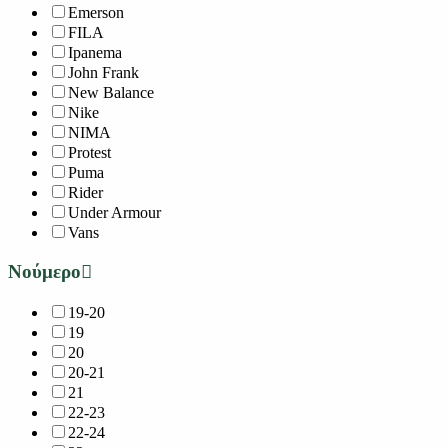
Emerson
FILA
Ipanema
John Frank
New Balance
Nike
NIMA
Protest
Puma
Rider
Under Armour
Vans
Νούμερο
19-20
19
20
20-21
21
22-23
22-24