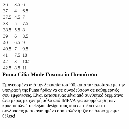
36
3.5
6
37
4
6.5
37.5
4.5
7
38
5
7.5
38.5
5.5
8
39
6
8.5
40
6.5
9
40.5
7
9.5
41
7.5
10
42
8
10.5
42.5
8.5
11
Puma Cilia Mode Γυναικεία Παπούτσια
Εμπνευσμένα από την δεκαετία του ’90, αυτά τα παπούτσια με την
υπογραφή της Puma ήρθαν να σε συνοδεύσουν σε καθημερινές
σου εμφανίσεις. Είναι κατασκευασμένα από συνθετικό δερμάτινο
άνω μέρος με χοντρή σόλα από IMEVA για απορρόφηση των
κραδασμών. Το elegant design τους σου επιτρέπει να τα
συνδυάσεις με το αγαπημένο σου κολάν ή τζιν σε όποιο χρώμα
θέλεις!