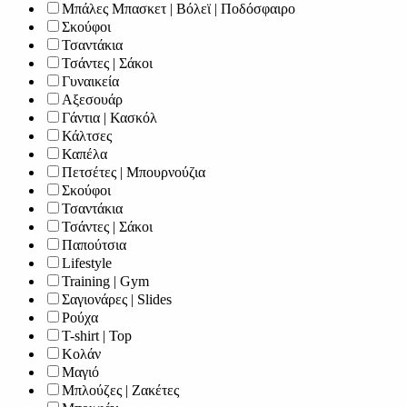
Μπάλες Μπασκετ | Βόλεϊ | Ποδόσφαιρο
Σκούφοι
Τσαντάκια
Τσάντες | Σάκοι
Γυναικεία
Αξεσουάρ
Γάντια | Κασκόλ
Κάλτσες
Καπέλα
Πετσέτες | Μπουρνούζια
Σκούφοι
Τσαντάκια
Τσάντες | Σάκοι
Παπούτσια
Lifestyle
Training | Gym
Σαγιονάρες | Slides
Ρούχα
T-shirt | Top
Κολάν
Μαγιό
Μπλούζες | Ζακέτες