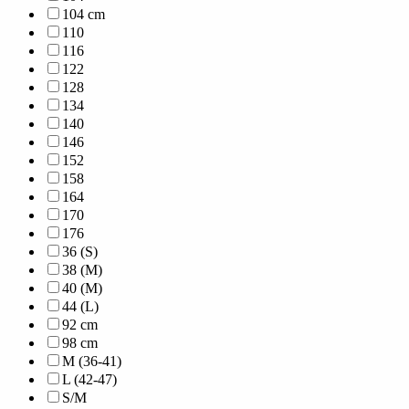
104 cm
110
116
122
128
134
140
146
152
158
164
170
176
36 (S)
38 (M)
40 (M)
44 (L)
92 cm
98 cm
M (36-41)
L (42-47)
S/M