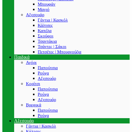
Μπουφάν
Μαγιό
Αξεσουάρ
Γάντια | Κασκόλ
Κάλτσες
Καπέλα
Σκούφοι
Τσαντάκια
Τσάντες | Σάκοι
Πετσέτες | Μπουρνούζια
Παιδικά
Αγόρι
Παπούτσια
Ρούχα
Αξεσουάρ
Κορίτσι
Παπούτσια
Ρούχα
Αξεσουάρ
Βρεφικά
Παπούτσια
Ρούχα
Αξεσουάρ
Γάντια | Κασκόλ
Κάλτσες