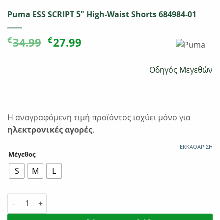
Puma ESS SCRIPT 5″ High-Waist Shorts 684984-01
Original
Η
€
€
34.99
27.99
price
τρέχουσα
was:
τιμή
Οδηγός Μεγεθών
€34.99.
είναι:
€27.99.
Η αναγραφόμενη τιμή προϊόντος ισχύει μόνο για
ηλεκτρονικές αγορές
.
ΕΚΚΑΘΆΡΙΣΗ
Μέγεθος
S
M
L
Puma ESS SCRIPT 5" High-Waist Shorts 684984-01 ποσότητα