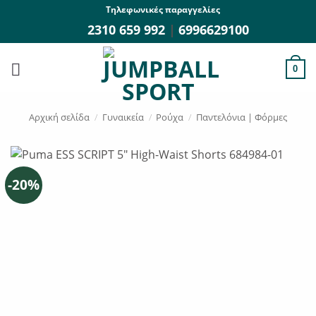
Μετάβαση
Τηλεφωνικές παραγγελίες
στο
2310 659 992
|
6996629100
περιεχόμενο
0
Αρχική σελίδα
/
Γυναικεία
/
Ρούχα
/
Παντελόνια | Φόρμες
-20%