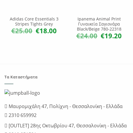
Adidas Core Essentials 3
Ipanema Animal Print
Stripes Tights Grey
Γυναικεία Σαγιονάρα
€
25.00
€
18.00
Black/Beige 780-22318
Original
Η
price
τρέχουσα
€
24.00
€
19.20
Original
Η
was:
τιμή
price
τρέχ
€25.00.
είναι:
was:
τιμή
€18.00.
€24.00.
είναι:
€19.2
Τα Καταστήματα
Μαυρομιχάλη 47, Πολίχνη - Θεσσαλονίκη - Ελλάδα
2310 659992
[OUTLET] 28ης Οκτωβρίου 47, Θεσσαλονίκη - Ελλάδα