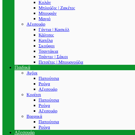
Κολάν
Μπλούζες | Ζακέτες
Μπουφάν
Μαγιό
Αξεσουάρ
Γάντια | Κασκόλ
Κάλτσες
Καπέλα
Σκούφοι
Τσαντάκια
Τσάντες | Σάκοι
Πετσέτες | Μπουρνούζια
Παιδικά
Αγόρι
Παπούτσια
Ρούχα
Αξεσουάρ
Κορίτσι
Παπούτσια
Ρούχα
Αξεσουάρ
Βρεφικά
Παπούτσια
Ρούχα
Αξεσουάρ