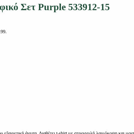
φικό Σετ Purple 533912-15
.99.
 εξαιρετική άνεση. Διαθέτει t-shirt με στρογγυλή λαιμόκοψη και μοντ