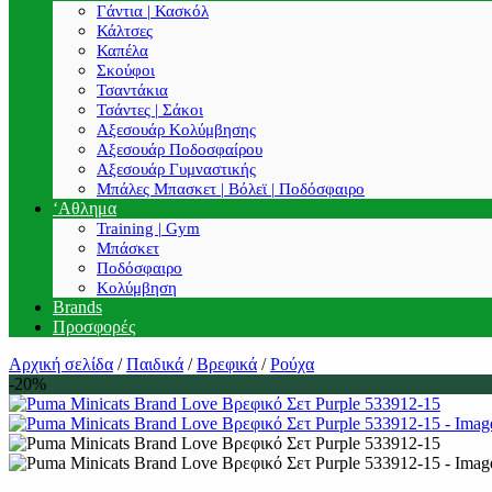
Γάντια | Κασκόλ
Κάλτσες
Καπέλα
Σκούφοι
Τσαντάκια
Τσάντες | Σάκοι
Αξεσουάρ Κολύμβησης
Αξεσουάρ Ποδοσφαίρου
Αξεσουάρ Γυμναστικής
Μπάλες Μπασκετ | Βόλεϊ | Ποδόσφαιρο
‘Αθλημα
Training | Gym
Μπάσκετ
Ποδόσφαιρο
Κολύμβηση
Brands
Προσφορές
Αρχική σελίδα
/
Παιδικά
/
Βρεφικά
/
Ρούχα
-20%