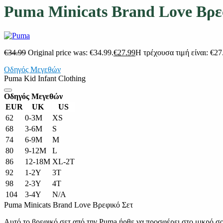
Puma Minicats Brand Love Βρε
€
34.99
Original price was: €34.99.
€
27.99
Η τρέχουσα τιμή είναι: €27
Οδηγός Μεγεθών
Puma Kid Infant Clothing
Οδηγός Μεγεθών
EUR
UK
US
62
0-3M
XS
68
3-6M
S
74
6-9M
M
80
9-12M
L
86
12-18M
XL-2T
92
1-2Y
3T
98
2-3Y
4T
104
3-4Y
N/A
Puma Minicats Brand Love Βρεφικό Σετ
Αυτό το βρεφικό σετ από την Puma ήρθε να προσφέρει στο μικρό σου