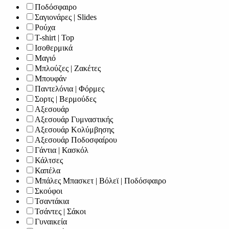
Ποδόσφαιρο
Σαγιονάρες | Slides
Ρούχα
T-shirt | Top
Ισοθερμικά
Μαγιό
Μπλούζες | Ζακέτες
Μπουφάν
Παντελόνια | Φόρμες
Σορτς | Βερμούδες
Αξεσουάρ
Αξεσουάρ Γυμναστικής
Αξεσουάρ Κολύμβησης
Αξεσουάρ Ποδοσφαίρου
Γάντια | Κασκόλ
Κάλτσες
Καπέλα
Μπάλες Μπασκετ | Βόλεϊ | Ποδόσφαιρο
Σκούφοι
Τσαντάκια
Τσάντες | Σάκοι
Γυναικεία