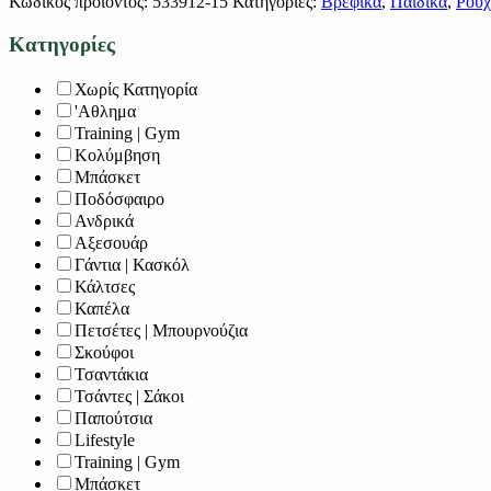
Κωδικός προϊόντος:
533912-15
Κατηγορίες:
Βρεφικά
,
Παιδικά
,
Ρούχ
Κατηγορίες
Χωρίς Κατηγορία
'Αθλημα
Training | Gym
Κολύμβηση
Μπάσκετ
Ποδόσφαιρο
Ανδρικά
Αξεσουάρ
Γάντια | Κασκόλ
Κάλτσες
Καπέλα
Πετσέτες | Μπουρνούζια
Σκούφοι
Τσαντάκια
Τσάντες | Σάκοι
Παπούτσια
Lifestyle
Training | Gym
Μπάσκετ