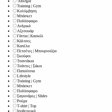
'Αθλημα
Training | Gym
Κολύμβηση
Μπάσκετ
Ποδόσφαιρο
Ανδρικά
Αξεσουάρ
Γάντια | Κασκόλ
Κάλτσες
Καπέλα
Πετσέτες | Μπουρνούζια
Σκούφοι
Τσαντάκια
Τσάντες | Σάκοι
Παπούτσια
Lifestyle
Training | Gym
Μπάσκετ
Ποδόσφαιρο
Σαγιονάρες | Slides
Ρούχα
T-shirt | Top
Ισοθερμικά