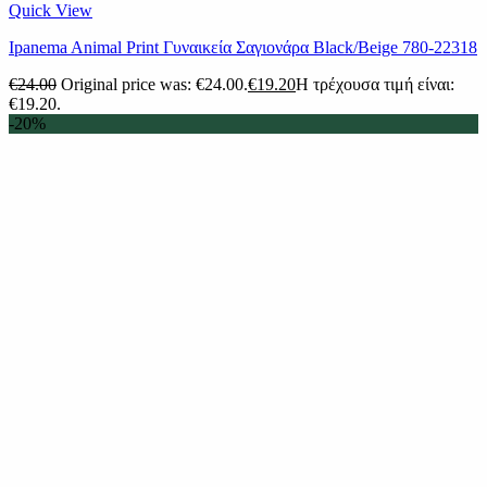
Quick View
Ipanema Animal Print Γυναικεία Σαγιονάρα Black/Beige 780-22318
€
24.00
Original price was: €24.00.
€
19.20
Η τρέχουσα τιμή είναι:
€19.20.
-20%