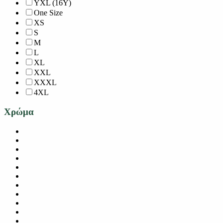
YXL (16Y)
One Size
XS
S
M
L
XL
XXL
XXXL
4XL
Χρώμα