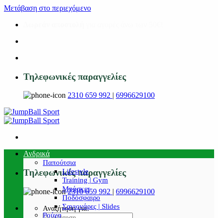
Μετάβαση στο περιεχόμενο
Δωρεάν αποστολή
για αγορές άνω των 50€!
Τηλεφωνικές παραγγελίες
2310 659 992
|
6996629100
Ανδρικά
Παπούτσια
Lifestyle
Τηλεφωνικές παραγγελίες
Training | Gym
Μπάσκετ
2310 659 992
|
6996629100
Ποδόσφαιρο
Σαγιονάρες | Slides
Αναζήτηση για:
Ρούχα