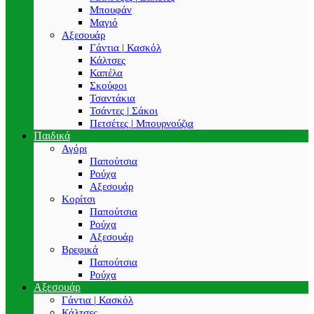
Μπουφάν
Μαγιό
Αξεσουάρ
Γάντια | Κασκόλ
Κάλτσες
Καπέλα
Σκούφοι
Τσαντάκια
Τσάντες | Σάκοι
Πετσέτες | Μπουρνούζια
Παιδικά
Αγόρι
Παπούτσια
Ρούχα
Αξεσουάρ
Κορίτσι
Παπούτσια
Ρούχα
Αξεσουάρ
Βρεφικά
Παπούτσια
Ρούχα
Αξεσουάρ
Γάντια | Κασκόλ
Κάλτσες