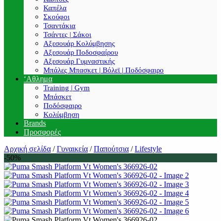
Καπέλα
Σκούφοι
Τσαντάκια
Τσάντες | Σάκοι
Αξεσουάρ Κολύμβησης
Αξεσουάρ Ποδοσφαίρου
Αξεσουάρ Γυμναστικής
Μπάλες Μπασκετ | Βόλεϊ | Ποδόσφαιρο
‘Αθλημα
Training | Gym
Μπάσκετ
Ποδόσφαιρο
Κολύμβηση
Brands
Προσφορές
Αρχική σελίδα
/
Γυναικεία
/
Παπούτσια
/
Lifestyle
-50%