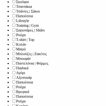
Σκούφοι
Τσαντάκια
Τσάντες | Σάκοι
Παπούτσια
Lifestyle
Training | Gym
Σαγιονάρες | Slides
Ρούχα
T-shirt | Top
Κολάν
Μαγιό
Μπλούζες | Ζακέτες
Μπουφάν
Παντελόνια | Φόρμες
Παιδικά
Αγόρι
Αξεσουάρ
Παπούτσια
Ρούχα
Βρεφικά
Παπούτσια
Ρούχα
Κορίτσι