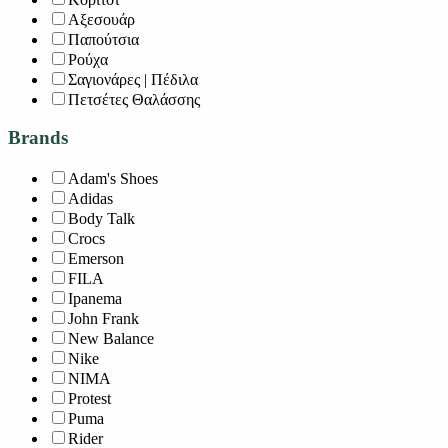
Αξεσουάρ
Παπούτσια
Ρούχα
Σαγιονάρες | Πέδιλα
Πετσέτες Θαλάσσης
Brands
Adam's Shoes
Adidas
Body Talk
Crocs
Emerson
FILA
Ipanema
John Frank
New Balance
Nike
NIMA
Protest
Puma
Rider