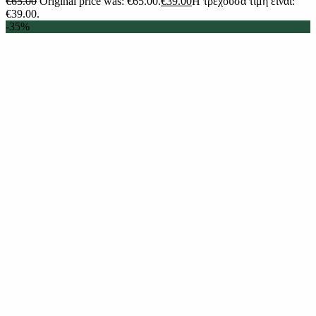
€
65.00
Original price was: €65.00.
€
39.00
Η τρέχουσα τιμή είναι:
€39.00.
-35%