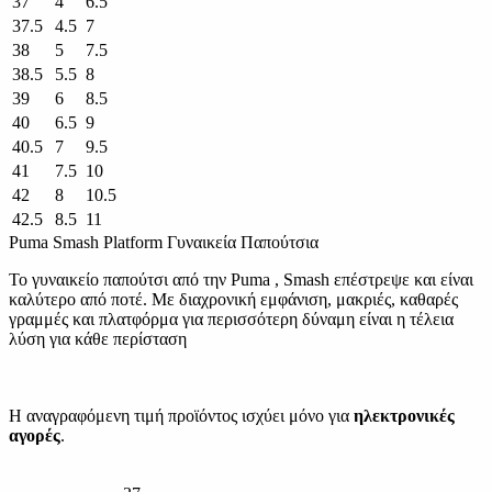
37
4
6.5
37.5
4.5
7
38
5
7.5
38.5
5.5
8
39
6
8.5
40
6.5
9
40.5
7
9.5
41
7.5
10
42
8
10.5
42.5
8.5
11
Puma Smash Platform Γυναικεία Παπούτσια
Το γυναικείο παπούτσι από την Puma , Smash επέστρεψε και είναι
καλύτερο από ποτέ. Με διαχρονική εμφάνιση, μακριές, καθαρές
γραμμές και πλατφόρμα για περισσότερη δύναμη είναι η τέλεια
λύση για κάθε περίσταση
Η αναγραφόμενη τιμή προϊόντος ισχύει μόνο για
ηλεκτρονικές
αγορές
.