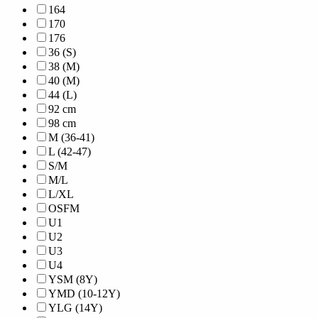
164
170
176
36 (S)
38 (M)
40 (M)
44 (L)
92 cm
98 cm
M (36-41)
L (42-47)
S/M
M/L
L/XL
OSFM
U1
U2
U3
U4
YSM (8Y)
YMD (10-12Y)
YLG (14Y)