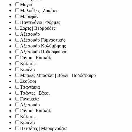
Μαγιό
Μπλούζες | Ζακέτες
Μπουφάν
Παντελόνια | Φόρμες
Σορτς | Βερμούδες
Αξεσουάρ
Αξεσουάρ Γυμναστικής
Αξεσουάρ Κολύμβησης
Αξεσουάρ Ποδοσφαίρου
Γάντια | Κασκόλ
Κάλτσες
Καπέλα
Μπάλες Μπασκετ | Βόλεϊ | Ποδόσφαιρο
Σκούφοι
Τσαντάκια
Τσάντες | Σάκοι
Γυναικεία
Αξεσουάρ
Γάντια | Κασκόλ
Κάλτσες
Καπέλα
Πετσέτες | Μπουρνούζια