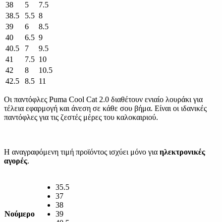
38
5
7.5
38.5
5.5
8
39
6
8.5
40
6.5
9
40.5
7
9.5
41
7.5
10
42
8
10.5
42.5
8.5
11
Οι παντόφλες Puma Cool Cat 2.0 διαθέτουν ενιαίο λουράκι για
τέλεια εφαρμογή και άνεση σε κάθε σου βήμα. Είναι οι ιδανικές
παντόφλες για τις ζεστές μέρες του καλοκαιριού.
Η αναγραφόμενη τιμή προϊόντος ισχύει μόνο για
ηλεκτρονικές
αγορές
.
35.5
37
38
Νούμερο
39