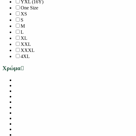
YXL (16Y)
One Size
XS
S
M
L
XL
XXL
XXXL
4XL
Χρώμα