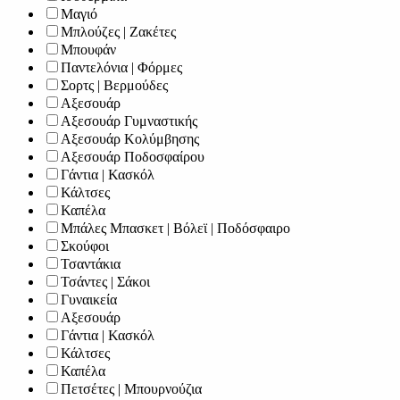
Μαγιό
Μπλούζες | Ζακέτες
Μπουφάν
Παντελόνια | Φόρμες
Σορτς | Βερμούδες
Αξεσουάρ
Αξεσουάρ Γυμναστικής
Αξεσουάρ Κολύμβησης
Αξεσουάρ Ποδοσφαίρου
Γάντια | Κασκόλ
Κάλτσες
Καπέλα
Μπάλες Μπασκετ | Βόλεϊ | Ποδόσφαιρο
Σκούφοι
Τσαντάκια
Τσάντες | Σάκοι
Γυναικεία
Αξεσουάρ
Γάντια | Κασκόλ
Κάλτσες
Καπέλα
Πετσέτες | Μπουρνούζια