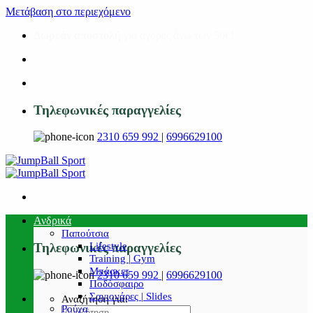
Μετάβαση στο περιεχόμενο
Δωρεάν αποστολή
για αγορές άνω των 50€!
Τηλεφωνικές παραγγελίες
2310 659 992
|
6996629100
Ανδρικά
Παπούτσια
Lifestyle
Τηλεφωνικές παραγγελίες
Training | Gym
Μπάσκετ
2310 659 992
|
6996629100
Ποδόσφαιρο
Σαγιονάρες | Slides
Αναζήτηση για:
Ρούχα