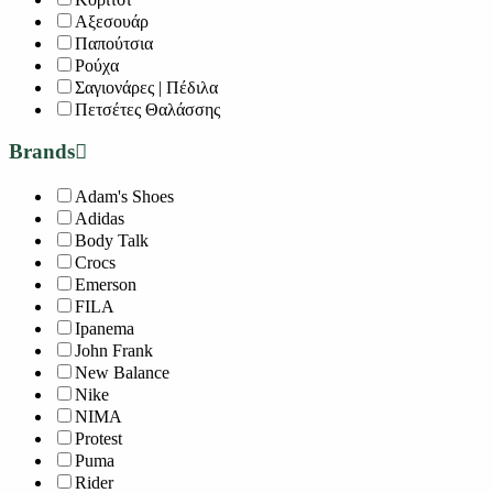
Αξεσουάρ
Παπούτσια
Ρούχα
Σαγιονάρες | Πέδιλα
Πετσέτες Θαλάσσης
Brands
Adam's Shoes
Adidas
Body Talk
Crocs
Emerson
FILA
Ipanema
John Frank
New Balance
Nike
NIMA
Protest
Puma
Rider