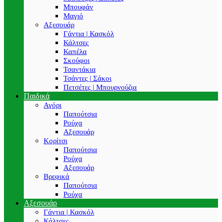
Μπουφάν
Μαγιό
Αξεσουάρ
Γάντια | Κασκόλ
Κάλτσες
Καπέλα
Σκούφοι
Τσαντάκια
Τσάντες | Σάκοι
Πετσέτες | Μπουρνούζια
Παιδικά
Αγόρι
Παπούτσια
Ρούχα
Αξεσουάρ
Κορίτσι
Παπούτσια
Ρούχα
Αξεσουάρ
Βρεφικά
Παπούτσια
Ρούχα
Αξεσουάρ
Γάντια | Κασκόλ
Κάλτσες