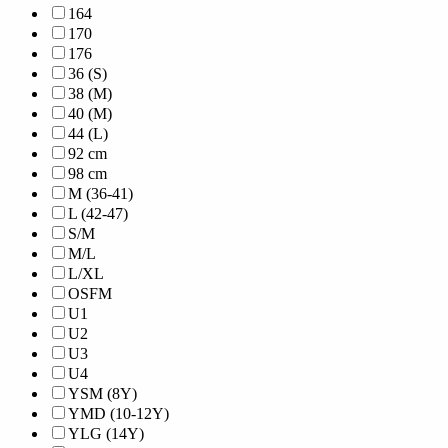
164
170
176
36 (S)
38 (M)
40 (M)
44 (L)
92 cm
98 cm
M (36-41)
L (42-47)
S/M
M/L
L/XL
OSFM
U1
U2
U3
U4
YSM (8Y)
YMD (10-12Y)
YLG (14Y)