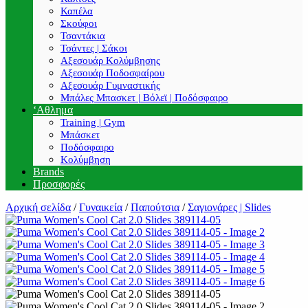
Καπέλα
Σκούφοι
Τσαντάκια
Τσάντες | Σάκοι
Αξεσουάρ Κολύμβησης
Αξεσουάρ Ποδοσφαίρου
Αξεσουάρ Γυμναστικής
Μπάλες Μπασκετ | Βόλεϊ | Ποδόσφαιρο
‘Αθλημα
Training | Gym
Μπάσκετ
Ποδόσφαιρο
Κολύμβηση
Brands
Προσφορές
Αρχική σελίδα
/
Γυναικεία
/
Παπούτσια
/
Σαγιονάρες | Slides