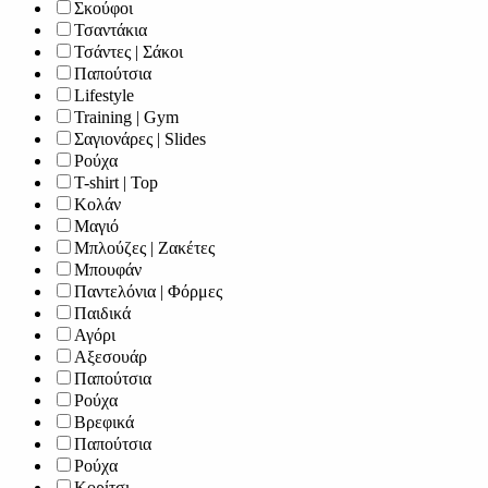
Σκούφοι
Τσαντάκια
Τσάντες | Σάκοι
Παπούτσια
Lifestyle
Training | Gym
Σαγιονάρες | Slides
Ρούχα
T-shirt | Top
Κολάν
Μαγιό
Μπλούζες | Ζακέτες
Μπουφάν
Παντελόνια | Φόρμες
Παιδικά
Αγόρι
Αξεσουάρ
Παπούτσια
Ρούχα
Βρεφικά
Παπούτσια
Ρούχα
Κορίτσι