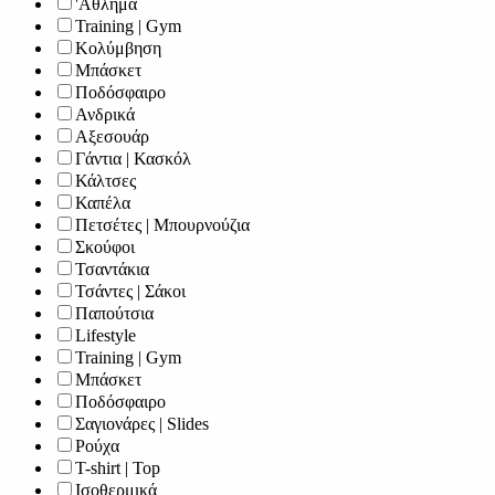
'Αθλημα
Training | Gym
Κολύμβηση
Μπάσκετ
Ποδόσφαιρο
Ανδρικά
Αξεσουάρ
Γάντια | Κασκόλ
Κάλτσες
Καπέλα
Πετσέτες | Μπουρνούζια
Σκούφοι
Τσαντάκια
Τσάντες | Σάκοι
Παπούτσια
Lifestyle
Training | Gym
Μπάσκετ
Ποδόσφαιρο
Σαγιονάρες | Slides
Ρούχα
T-shirt | Top
Ισοθερμικά