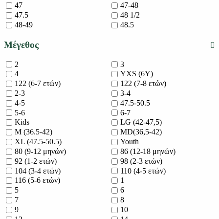
47
47-48
47.5
48 1/2
48-49
48.5
Μέγεθος
2
3
4
YXS (6Y)
122 (6-7 ετών)
122 (7-8 ετών)
2-3
3-4
4-5
47.5-50.5
5-6
6-7
Kids
LG (42-47,5)
M (36.5-42)
MD(36,5-42)
XL (47.5-50.5)
Youth
80 (9-12 μηνών)
86 (12-18 μηνών)
92 (1-2 ετών)
98 (2-3 ετών)
104 (3-4 ετών)
110 (4-5 ετών)
116 (5-6 ετών)
1
5
6
7
8
9
10