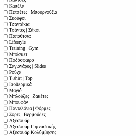
Κάλτσες
Καπέλα
Πετσέτες | Μπουρνούζια
Σκούφοι
Τσαντάκια
Τσάντες | Σάκοι
Παπούτσια
Lifestyle
Training | Gym
Μπάσκετ
Ποδόσφαιρο
Σαγιονάρες | Slides
Ρούχα
T-shirt | Top
Ισοθερμικά
Μαγιό
Μπλούζες | Ζακέτες
Μπουφάν
Παντελόνια | Φόρμες
Σορτς | Βερμούδες
Αξεσουάρ
Αξεσουάρ Γυμναστικής
Αξεσουάρ Κολύμβησης