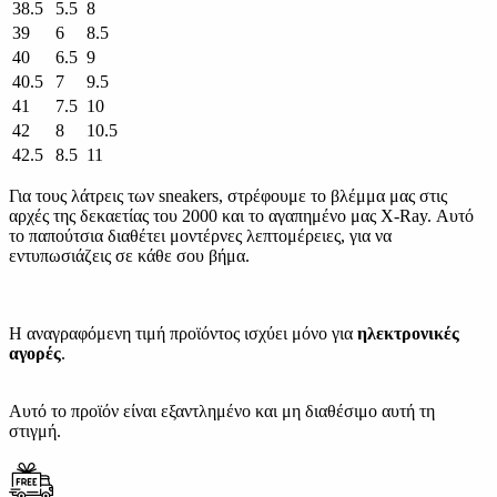
38.5
5.5
8
39
6
8.5
40
6.5
9
40.5
7
9.5
41
7.5
10
42
8
10.5
42.5
8.5
11
Για τους λάτρεις των sneakers, στρέφουμε το βλέμμα μας στις
αρχές της δεκαετίας του 2000 και τo αγαπημένο μας X-Ray. Αυτό
το παπούτσια διαθέτει μοντέρνες λεπτομέρειες, για να
εντυπωσιάζεις σε κάθε σου βήμα.
Η αναγραφόμενη τιμή προϊόντος ισχύει μόνο για
ηλεκτρονικές
αγορές
.
Αυτό το προϊόν είναι εξαντλημένο και μη διαθέσιμο αυτή τη
στιγμή.