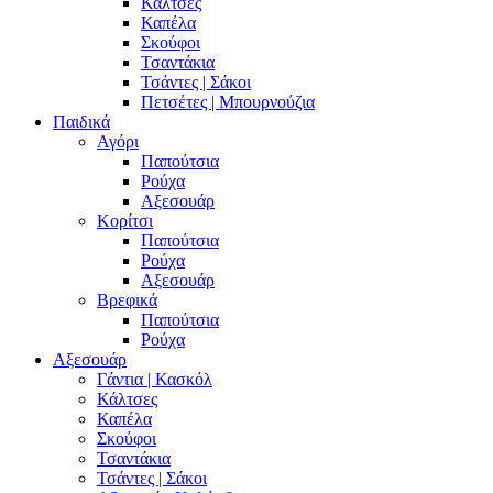
Κάλτσες
Καπέλα
Σκούφοι
Τσαντάκια
Τσάντες | Σάκοι
Πετσέτες | Μπουρνούζια
Παιδικά
Αγόρι
Παπούτσια
Ρούχα
Αξεσουάρ
Κορίτσι
Παπούτσια
Ρούχα
Αξεσουάρ
Βρεφικά
Παπούτσια
Ρούχα
Αξεσουάρ
Γάντια | Κασκόλ
Κάλτσες
Καπέλα
Σκούφοι
Τσαντάκια
Τσάντες | Σάκοι