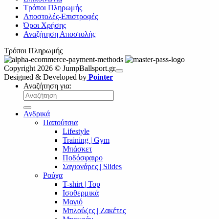
Τρόποι Πληρωμής
Αποστολές-Επιστροφές
Όροι Χρήσης
Αναζήτηση Αποστολής
Τρόποι Πληρωμής
Copyright 2026 © JumpBallsport.gr
Designed & Developed by
Pointer
Αναζήτηση για:
Ανδρικά
Παπούτσια
Lifestyle
Training | Gym
Μπάσκετ
Ποδόσφαιρο
Σαγιονάρες | Slides
Ρούχα
T-shirt | Top
Ισοθερμικά
Μαγιό
Μπλούζες | Ζακέτες