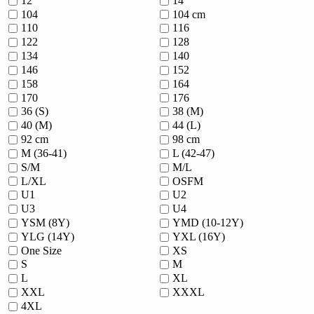
12
14
104
104 cm
110
116
122
128
134
140
146
152
158
164
170
176
36 (S)
38 (M)
40 (M)
44 (L)
92 cm
98 cm
M (36-41)
L (42-47)
S/M
M/L
L/XL
OSFM
U1
U2
U3
U4
YSM (8Y)
YMD (10-12Y)
YLG (14Y)
YXL (16Y)
One Size
XS
S
M
L
XL
XXL
XXXL
4XL