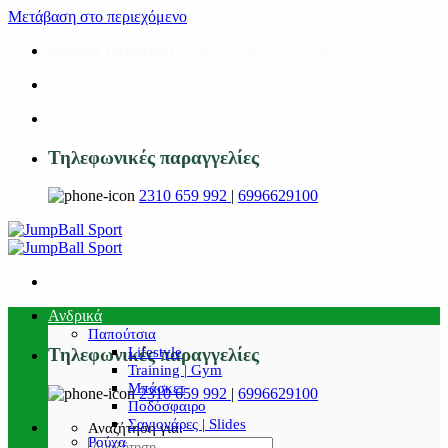
Μετάβαση στο περιεχόμενο
Δωρεάν αποστολή
για αγορές άνω των 50€!
Τηλεφωνικές παραγγελίες
2310 659 992
|
6996629100
Ανδρικά
Παπούτσια
Lifestyle
Τηλεφωνικές παραγγελίες
Training | Gym
Μπάσκετ
2310 659 992
|
6996629100
Ποδόσφαιρο
Σαγιονάρες | Slides
Αναζήτηση για:
Ρούχα