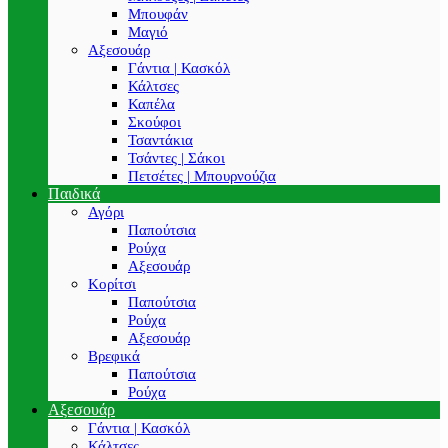
Μπουφάν
Μαγιό
Αξεσουάρ
Γάντια | Κασκόλ
Κάλτσες
Καπέλα
Σκούφοι
Τσαντάκια
Τσάντες | Σάκοι
Πετσέτες | Μπουρνούζια
Παιδικά
Αγόρι
Παπούτσια
Ρούχα
Αξεσουάρ
Κορίτσι
Παπούτσια
Ρούχα
Αξεσουάρ
Βρεφικά
Παπούτσια
Ρούχα
Αξεσουάρ
Γάντια | Κασκόλ
Κάλτσες