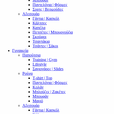
Μπουφάν
Παντελόνια | Φόρμες
Σορτς | Βερμούδες
Αξεσουάρ
Γάντια | Κασκόλ
Κάλτσες
Καπέλα
Πετσέτες | Μπουρνούζια
Σκούφοι
Τσαντάκια
Τσάντες | Σάκοι
Γυναικεία
Παπούτσια
Training | Gym
Lifestyle
Σαγιονάρες | Slides
Ρούχα
T-shirt | Top
Παντελόνια | Φόρμες
Κολάν
Μπλούζες | Ζακέτες
Μπουφάν
Μαγιό
Αξεσουάρ
Γάντια | Κασκόλ