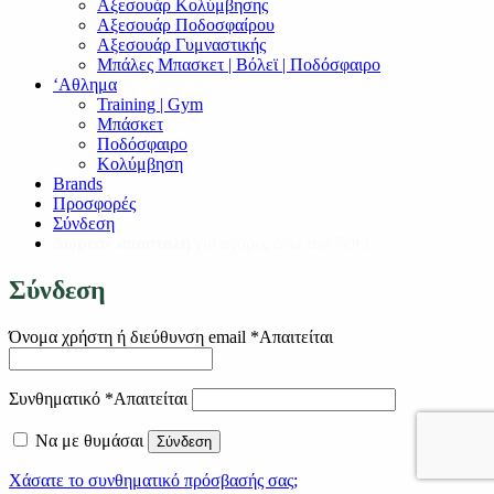
Αξεσουάρ Κολύμβησης
Αξεσουάρ Ποδοσφαίρου
Αξεσουάρ Γυμναστικής
Μπάλες Μπασκετ | Βόλεϊ | Ποδόσφαιρο
‘Αθλημα
Training | Gym
Μπάσκετ
Ποδόσφαιρο
Κολύμβηση
Brands
Προσφορές
Σύνδεση
Δωρεάν αποστολή
για αγορές άνω των 50€!
Σύνδεση
Όνομα χρήστη ή διεύθυνση email
*
Απαιτείται
Συνθηματικό
*
Απαιτείται
Να με θυμάσαι
Σύνδεση
Χάσατε το συνθηματικό πρόσβασής σας;