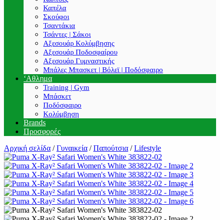
Καπέλα
Σκούφοι
Τσαντάκια
Τσάντες | Σάκοι
Αξεσουάρ Κολύμβησης
Αξεσουάρ Ποδοσφαίρου
Αξεσουάρ Γυμναστικής
Μπάλες Μπασκετ | Βόλεϊ | Ποδόσφαιρο
‘Αθλημα
Training | Gym
Μπάσκετ
Ποδόσφαιρο
Κολύμβηση
Brands
Προσφορές
Αρχική σελίδα
/
Γυναικεία
/
Παπούτσια
/
Lifestyle