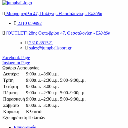
Μαυρομιχάλη 47, Πολίχνη - Θεσσαλονίκη - Ελλάδα
2310 659992
[OUTLET] 28ης Οκτωβρίου 47, Θεσσαλονίκη - Ελλάδα
2310 851521
sales@jumpballsport.gr
Facebook Page
Instagram Page
Ωράριο Λειτουργίας
Δευτέρα
9:00π.μ.–3:00μ.μ.
Τρίτη
9:00π.μ.–2:30μ.μ. 5:00–9:00μ.μ.
Τετάρτη
9:00π.μ.–3:00μ.μ.
Πέμπτη
9:00π.μ.–2:30μ.μ. 5:00–9:00μ.μ.
Παρασκευή
9:00π.μ.–2:30μ.μ. 5:00–9:00μ.μ.
Σάββατο
9:00π.μ.–3:30μ.μ.
Κυριακή
Κλειστά
Εξυπηρέτηση Πελατών
Επικοινωνία