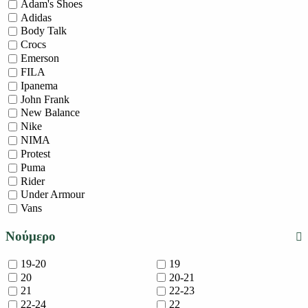
Adam's Shoes
Adidas
Body Talk
Crocs
Emerson
FILA
Ipanema
John Frank
New Balance
Nike
NIMA
Protest
Puma
Rider
Under Armour
Vans
Νούμερο
19-20
19
20
20-21
21
22-23
22-24
22